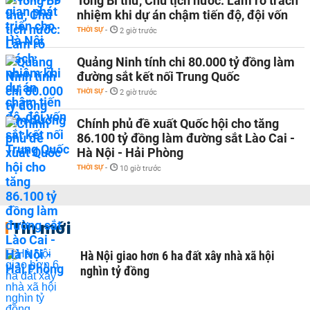
Tổng Bí thư, Chủ tịch nước: Làm rõ trách
nhiệm khi dự án chậm tiến độ, đội vốn
THỜI SỰ
-
2 giờ trước
Quảng Ninh tính chi 80.000 tỷ đồng làm
đường sắt kết nối Trung Quốc
THỜI SỰ
-
2 giờ trước
Chính phủ đề xuất Quốc hội cho tăng
86.100 tỷ đồng làm đường sắt Lào Cai -
Hà Nội - Hải Phòng
THỜI SỰ
-
10 giờ trước
Tin mới
Hà Nội giao hơn 6 ha đất xây nhà xã hội
nghìn tỷ đồng