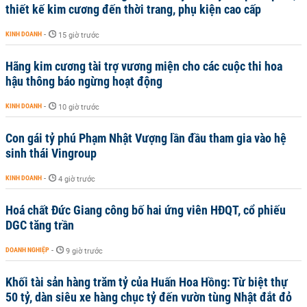
thiết kế kim cương đến thời trang, phụ kiện cao cấp
KINH DOANH
-
15 giờ trước
Hãng kim cương tài trợ vương miện cho các cuộc thi hoa
hậu thông báo ngừng hoạt động
KINH DOANH
-
10 giờ trước
Con gái tỷ phú Phạm Nhật Vượng lần đầu tham gia vào hệ
sinh thái Vingroup
KINH DOANH
-
4 giờ trước
Hoá chất Đức Giang công bố hai ứng viên HĐQT, cổ phiếu
DGC tăng trần
DOANH NGHIỆP
-
9 giờ trước
Khối tài sản hàng trăm tỷ của Huấn Hoa Hồng: Từ biệt thự
50 tỷ, dàn siêu xe hàng chục tỷ đến vườn tùng Nhật đắt đỏ