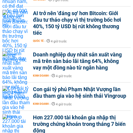
3 giờ trước
AI trở nên 'đáng sợ' hơn Bitcoin: Giới
đầu tư tháo chạy vì thị trường bốc hơi
40%, 150 tỷ USD bị rút không thương
tiếc
QUỐC TẾ
-
4 giờ trước
Doanh nghiệp duy nhất sản xuất vàng
mã trên sàn báo lãi tăng 64%, không
vay một đồng nào từ ngân hàng
KINH DOANH
-
4 giờ trước
Con gái tỷ phú Phạm Nhật Vượng lần
đầu tham gia vào hệ sinh thái Vingroup
KINH DOANH
-
4 giờ trước
Hơn 227.000 tài khoản gia nhập thị
trường chứng khoán trong tháng 7 biến
động