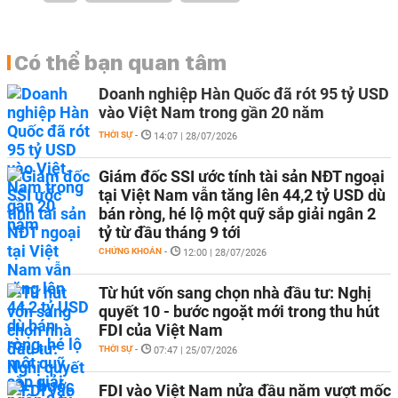
Có thể bạn quan tâm
Doanh nghiệp Hàn Quốc đã rót 95 tỷ USD
vào Việt Nam trong gần 20 năm
THỜI SỰ
-
14:07 | 28/07/2026
Giám đốc SSI ước tính tài sản NĐT ngoại
tại Việt Nam vẫn tăng lên 44,2 tỷ USD dù
bán ròng, hé lộ một quỹ sắp giải ngân 2
tỷ từ đầu tháng 9 tới
CHỨNG KHOÁN
-
12:00 | 28/07/2026
Từ hút vốn sang chọn nhà đầu tư: Nghị
quyết 10 - bước ngoặt mới trong thu hút
FDI của Việt Nam
THỜI SỰ
-
07:47 | 25/07/2026
FDI vào Việt Nam nửa đầu năm vượt mốc