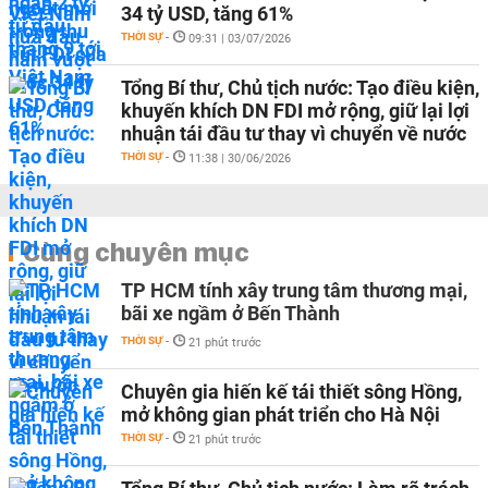
34 tỷ USD, tăng 61%
THỜI SỰ
-
09:31 | 03/07/2026
Tổng Bí thư, Chủ tịch nước: Tạo điều kiện,
khuyến khích DN FDI mở rộng, giữ lại lợi
nhuận tái đầu tư thay vì chuyển về nước
THỜI SỰ
-
11:38 | 30/06/2026
Cùng chuyên mục
TP HCM tính xây trung tâm thương mại,
bãi xe ngầm ở Bến Thành
THỜI SỰ
-
21 phút trước
Chuyên gia hiến kế tái thiết sông Hồng,
mở không gian phát triển cho Hà Nội
THỜI SỰ
-
21 phút trước