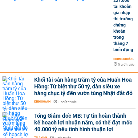
227.000
tài khoản
gia nhập
thị trường
chứng
khoán
trong
tháng 7
biến động
CHỨNG KHOÁN
-
5 giờ trước
Khối tài sản hàng trăm tỷ của Huấn Hoa
Hồng: Từ biệt thự 50 tỷ, dàn siêu xe
hàng chục tỷ đến vườn tùng Nhật đắt đỏ
KINH DOANH
-
1 phút trước
Tổng Giám đốc MB: Tự tin hoàn thành
kế hoạch lợi nhuận năm, có thể đạt mốc
40.000 tỷ nếu tình hình thuận lợi
TÀI CHÍNH
-