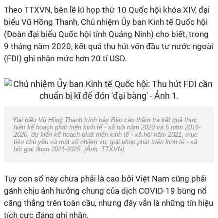
Theo TTXVN, bên lề
kì
họp thứ 10 Quốc hội khóa XIV, đại
biểu Vũ Hồng Thanh, Chủ nhiệm Ủy ban Kinh tế Quốc hội
(Đoàn đại biểu Quốc hội tỉnh Quảng Ninh) cho biết, trong
9 tháng năm 2020, kết quả thu hút vốn đầu tư nước ngoài
(FDI) ghi nhận mức hơn 20
tỉ
USD.
Đại biểu Vũ Hồng Thanh trình bày Báo cáo thẩm tra kết quả thực
hiện kế hoạch phát triển kinh tế - xã hội năm 2020 và 5 năm 2016-
2020, dự kiến kế hoạch phát triển kinh tế - xã hội năm 2021, mục
tiêu chủ yếu và một số nhiệm vụ, giải pháp phát triển kinh tế - xã
hội giai đoạn 2021-2025. (Ảnh: TTXVN)
Tuy con số này chưa phải là cao bởi Việt Nam cũng phải
gánh chịu ảnh hưởng chung của dịch COVID-19 bùng nổ
căng thẳng trên toàn cầu, nhưng đây vẫn là những tín hiệu
tích cực đáng ghi nhận.