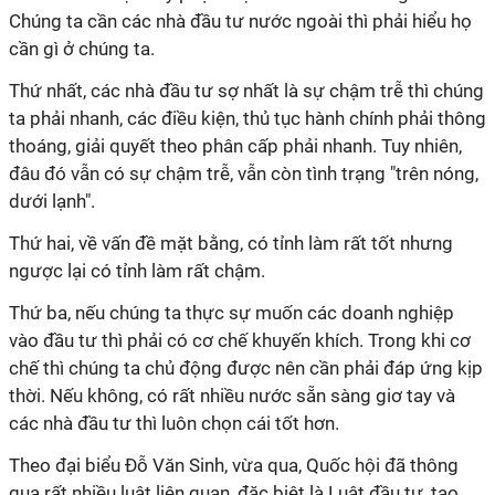
Chúng ta cần các nhà đầu tư nước ngoài thì phải hiểu họ
cần gì ở chúng ta.
Thứ nhất, các nhà đầu tư sợ nhất là sự chậm trễ thì chúng
ta phải nhanh, các điều kiện, thủ tục hành chính phải thông
thoáng, giải quyết theo phân cấp phải nhanh. Tuy nhiên,
đâu đó vẫn có sự chậm trễ, vẫn còn tình trạng "trên nóng,
dưới lạnh".
Thứ hai, về vấn đề mặt bằng, có tỉnh làm rất tốt nhưng
ngược lại có tỉnh làm rất chậm.
Thứ ba, nếu chúng ta thực sự muốn các doanh nghiệp
vào đầu tư thì phải có cơ chế khuyến khích. Trong khi cơ
chế thì chúng ta chủ động được nên cần phải đáp ứng kịp
thời. Nếu không, có rất nhiều nước sẵn sàng giơ tay và
các nhà đầu tư thì luôn chọn cái tốt hơn.
Theo đại biểu Đỗ Văn Sinh, vừa qua, Quốc hội đã thông
qua rất nhiều luật liên quan, đặc biệt là Luật đầu tư, tạo