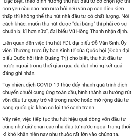
"Đặc biệt, theo định hướng thu hút đầu tư có chọn lọc thì
còn yêu cầu cao hơn nữa bởi nếu vẫn áp các điều kiện
thấp thì không thể thu hút nhà đầu tư có chất lượng. Nói
cách khác, muốn thu hút được "đại bàng" thì phải có sự
chuẩn bị
kĩ
hơn nữa", đại biểu Vũ Hồng Thanh nhận định.
Liên quan đến việc thu hút FDI, đại biểu Đỗ Văn Sinh, Ủy
viên Thường trực Ủy ban Kinh tế của Quốc hội (Đoàn đại
biểu Quốc hội tỉnh Quảng Trị) cho biết, thu hút đầu tư
nước ngoài trong thời gian qua đã đạt những kết quả
đáng ghi nhận.
Tuy nhiên, dịch COVID-19 thúc đẩy nhanh quá trình dịch
chuyển chuỗi cung ứng toàn cầu, hình thành xu hướng rút
vốn đầu tư quay trở về trong nước hoặc mở rộng đầu tư
sang quốc gia khác có lợi thế cạnh tranh.
Vậy nên, việc tiếp tục thu hút hiệu quả dòng vốn đầu tư
cũng như giữ chân các nhà đầu tư nước ngoài trong thời
kì
khó khăn hiện nay phụ thuộc rất lớn vào chúng ta.