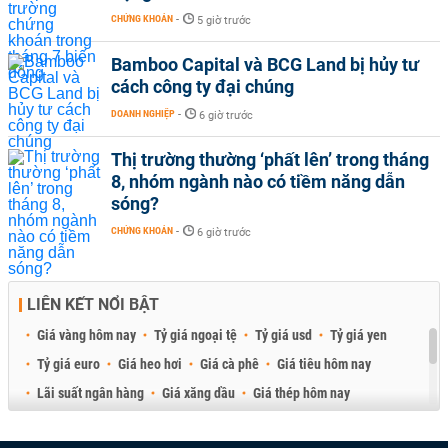
CHỨNG KHOÁN
-
5 giờ trước
Bamboo Capital và BCG Land bị hủy tư
cách công ty đại chúng
DOANH NGHIỆP
-
6 giờ trước
Thị trường thường ‘phất lên’ trong tháng
8, nhóm ngành nào có tiềm năng dẫn
sóng?
CHỨNG KHOÁN
-
6 giờ trước
LIÊN KẾT NỔI BẬT
Giá vàng hôm nay
Tỷ giá ngoại tệ
Tỷ giá usd
Tỷ giá yen
Tỷ giá euro
Giá heo hơi
Giá cà phê
Giá tiêu hôm nay
Lãi suất ngân hàng
Giá xăng dầu
Giá thép hôm nay
Giá sầu riêng
Giá thịt heo
Giá gạo
Giá cao su