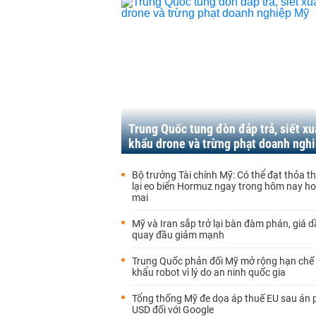
Trung Quốc tung đòn đáp trả, siết xu
khẩu drone và trừng phạt doanh ngh
Bộ trưởng Tài chính Mỹ: Có thể đạt thỏa 
lại eo biển Hormuz ngay trong hôm nay h
mai
Mỹ và Iran sắp trở lại bàn đàm phán, giá d
quay đầu giảm mạnh
Trung Quốc phản đối Mỹ mở rộng hạn chế
khẩu robot vì lý do an ninh quốc gia
Tổng thống Mỹ đe dọa áp thuế EU sau án p
USD đối với Google