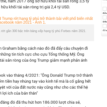
thể, năm 2017 ông sở hữu khối tài sản ròng 3,5 tỷ
ữu khối tài sản ròng trị giá 2,4 tỷ USD.
rớt gần 300 bậc trên bảng xếp hạng tỷ phú Forbes năm 2021.
in Graham bằng cách nào đó đã đẩy câu chuyện đi
những tin tích cực cho cựu Tổng thống Mỹ. Ông
ị tài sản ròng của ông Trump giảm mạnh phản ánh
ook vào tháng 4/2021: "Ông Donald Trump trở thành
m tiền hay nhúng tay vào kinh tế mà là cố gắng hết
yệt vời của đất nước này cũng như cho các thế hệ
 lợi ích của bản thân"
 đăng đó đã thu hút hơn 186.000 lượt chia sẻ,