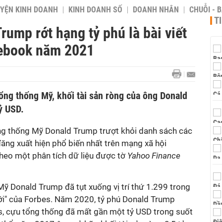
YỆN KINH DOANH
KINH DOANH SỐ
DOANH NHÂN
CHUỖI - 
T
rump rớt hạng tỷ phú là bài viết
cebook năm 2021
ổng thống Mỹ, khối tài sản ròng của ông Donald
ỷ USD.
ng thống Mỹ Donald Trump trượt khỏi danh sách các
đăng xuất hiện phổ biến nhất trên mạng xã hội
eo một phân tích dữ liệu được tờ
Yahoo Finance
 Donald Trump đã tụt xuống vị trí thứ 1.299 trong
iới" của Forbes. Năm 2020, tỷ phú Donald Trump
, cựu tổng thống đã mất gần một tỷ USD trong suốt