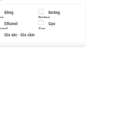
Đồng
Đường
Ethanol
Gạo
Gia súc - Gia cầm
Giấy
Gỗ
Hạt điều
Hồ tiêu - Hạt tiêu
Khí đốt
Kim loại khác
Mắc ca
Muối
Ngũ cốc
Nhựa - Hạt nhựa
Palladium
Phân bón