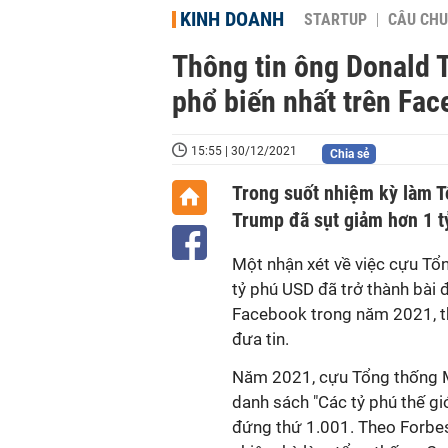
KINH DOANH
STARTUP
CÂU CHU
Thông tin ông Donald T
phổ biến nhất trên Fa
15:55 | 30/12/2021
Chia sẻ
Trong suốt nhiệm kỳ làm T
Trump đã sụt giảm hơn 1 t
Một nhận xét về việc cựu Tổ
tỷ phú USD đã trở thành bài 
Facebook trong năm 2021, th
đưa tin.
Năm 2021, cựu Tổng thống Mỹ
danh sách "Các tỷ phú thế g
đứng thứ 1.001. Theo Forbes