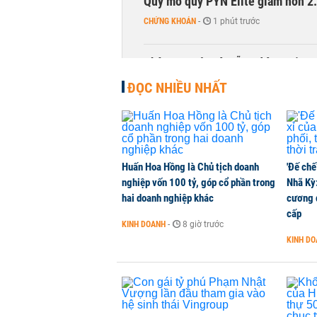
Quy mô quỹ PYN Elite giảm hơn 2.1
CHỨNG KHOÁN
-
1 phút trước
Phía sau một Đà Nẵng đáng sống: Đ
CHUYỂN ĐỘNG THỊ TRƯỜNG
-
1 phút trước
ĐỌC NHIỀU NHẤT
Huấn Hoa Hồng là Chủ tịch doanh
'Đế chế
nghiệp vốn 100 tỷ, góp cổ phần trong
Nhã Kỳ:
hai doanh nghiệp khác
cương đ
cấp
KINH DOANH
-
8 giờ trước
KINH D