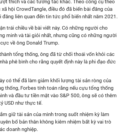
ượt thích và các tương tác khác. Theo công cụ theo
 xã hội CrowdTangle, điều đó đã biến bài đăng của
 đăng liên quan đến tin tức phổ biến nhất năm 2021.
uận trái chiều về bài viết này. Có những người cho
ng minh và tài giỏi nhất, nhưng cũng có những người
êu cực về ông Donald Trump.
thành tổng thống, ông đã từ chối thoái vốn khỏi các
nhà phê bình cho rằng quyết định này là phi đạo đức
ày có thể đã làm giảm khối lượng tài sản ròng của
ng thống, Forbes tính toán rằng nếu cựu tổng thống
 mình và đầu tư tiền mặt vào S&P 500, ông sẽ có thêm
 tỷ USD như thực tế.
ắm giữ tài sản của mình trong suốt nhiệm kỳ làm
tuyên bố bản thân không kiêm nhiệm bất kỳ vai trò
các doanh nghiệp.