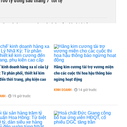
00 tỷ đồng sau tháng 7 ‘tồi tệ’
iều gì đang tạo nên sức hút của đô thị biển?
’ kinh doanh hàng xa xỉ của Lý
Hãng kim cương tài trợ vương miện
 Từ phân phối, thiết kế kim
cho các cuộc thi hoa hậu thông báo
ến thời trang, phụ kiện cao
ngừng hoạt động
KINH DOANH
-
14 giờ trước
OANH
-
19 giờ trước