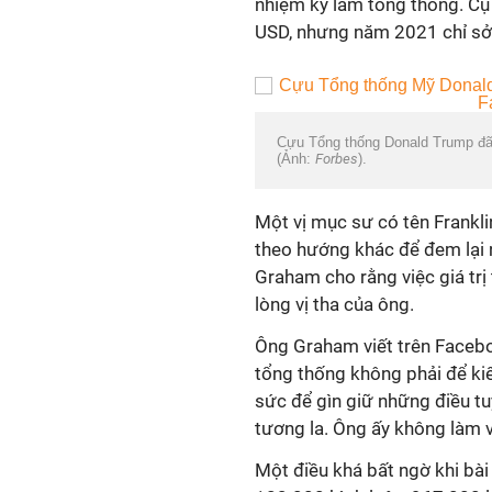
nhiệm kỳ làm tổng thống. Cụ 
USD, nhưng năm 2021 chỉ sở h
Cựu Tổng thống Donald Trump đã 
(Ảnh:
Forbes
).
Một vị mục sư có tên Frankl
theo hướng khác để đem lại 
Graham cho rằng việc giá tr
lòng vị tha của ông.
Ông Graham viết trên Faceb
tổng thống không phải để kiế
sức để gìn giữ những điều tu
tương la. Ông ấy không làm vì
Một điều khá bất ngờ khi bài