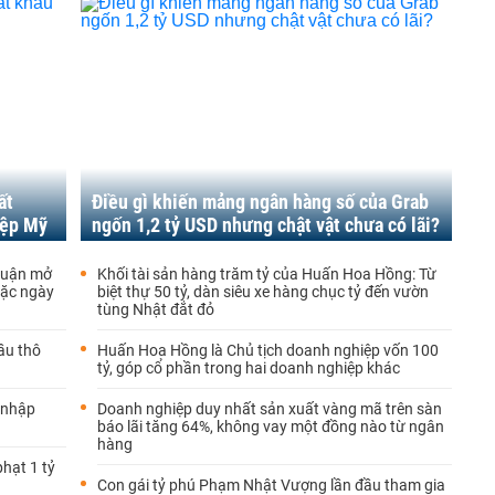
ất
Điều gì khiến mảng ngân hàng số của Grab
iệp Mỹ
ngốn 1,2 tỷ USD nhưng chật vật chưa có lãi?
thuận mở
Khối tài sản hàng trăm tỷ của Huấn Hoa Hồng: Từ
oặc ngày
biệt thự 50 tỷ, dàn siêu xe hàng chục tỷ đến vườn
tùng Nhật đắt đỏ
ầu thô
Huấn Hoa Hồng là Chủ tịch doanh nghiệp vốn 100
tỷ, góp cổ phần trong hai doanh nghiệp khác
 nhập
Doanh nghiệp duy nhất sản xuất vàng mã trên sàn
báo lãi tăng 64%, không vay một đồng nào từ ngân
hàng
hạt 1 tỷ
Con gái tỷ phú Phạm Nhật Vượng lần đầu tham gia