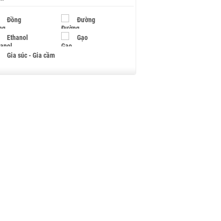
Đồng
Đường
Ethanol
Gạo
Gia súc - Gia cầm
Giấy
Gỗ
Hạt điều
Hồ tiêu - Hạt tiêu
Khí đốt
Kim loại khác
Mắc ca
Muối
Ngũ cốc
Nhựa - Hạt nhựa
Palladium
Phân bón