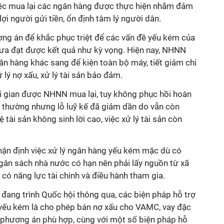
iệc mua lại các ngân hàng được thực hiện nhằm đảm
ợi người gửi tiền, ổn định tâm lý người dân.
ơng án để khắc phục triệt để các vấn đề yếu kém của
ưa đạt được kết quả như kỳ vọng. Hiện nay, NHNN
n hàng khác sang để kiện toàn bộ máy, tiết giảm chi
lý nợ xấu, xử lý tài sản bảo đảm.
i gian được NHNN mua lại, tuy không phục hồi hoàn
 thường nhưng lỗ luỹ kế đã giảm dần do vẫn còn
ệ tài sản không sinh lời cao, việc xử lý tài sản còn
ận định việc xử lý ngân hàng yếu kém mặc dù có
gân sách nhà nước có hạn nên phải lấy nguồn từ xã
 có năng lực tài chính và điều hành tham gia.
đang trình Quốc hội thông qua, các biện pháp hỗ trợ
yếu kém là cho phép bán nợ xấu cho VAMC, vay đặc
o phương án phù hợp, cùng với một số biện pháp hỗ