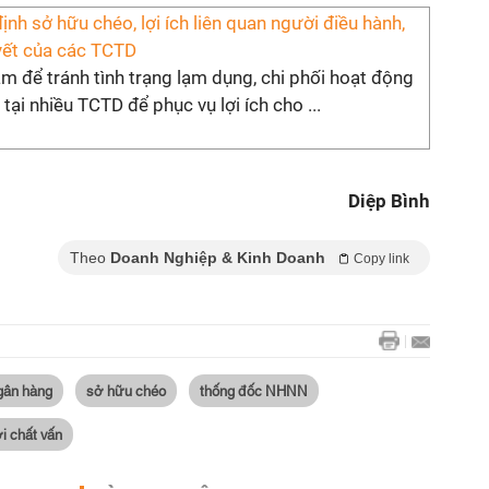
định sở hữu chéo, lợi ích liên quan người điều hành,
ết của các TCTD
m để tránh tình trạng lạm dụng, chi phối hoạt động
 tại nhiều TCTD để phục vụ lợi ích cho ...
Diệp Bình
Theo
Doanh Nghiệp & Kinh Doanh
Copy link
ngân hàng
sở hữu chéo
thống đốc NHNN
ời chất vấn