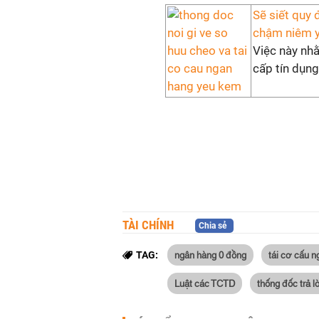
Sẽ siết quy 
chậm niêm y
Việc này nhằ
cấp tín dụng
TÀI CHÍNH
Chia sẻ
ngân hàng 0 đồng
tái cơ cấu 
TAG:
Luật các TCTD
thống đốc trả l