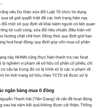
..
 rằng nếu Dự thảo sửa đổi Luật Tổ chức tín dụng
ua sẽ giải quyết triệt để các tình trạng hiện nay.
đổi một số quy định về khái niệm người có liên quan
ng lợi cuối cùng; sửa đổi tiêu chuẩn, điều kiện với
o hướng chặt chẽ hơn. Đồng thời, quy định giới hạn
úng hoá hoạt động, quy định góp vốn mua cổ phần
 trạng này, NHNN cũng thực hiện thanh tra các hoạt
 lý nghiêm vi phạm về sở hữu cổ phần cổ phiếu, chỉ
ơ cấu lại trong đó có lộ trình xử lý các vi phạm về
ềm tin tình trạng sở hữu chéo TCTD sẽ được xử lý
các ngân hàng mua 0 đồng
u Nguyễn Thanh Hải (Tiền Giang) về vấn đề hoạt động
 sau hai năm kết quả không được cải thiện, Thống