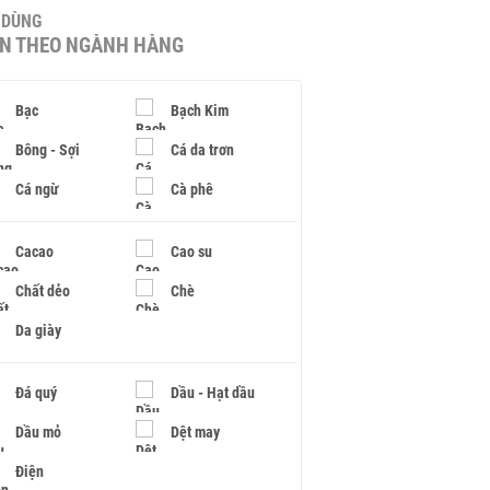
U DÙNG
IN THEO NGÀNH HÀNG
Bạc
Bạch Kim
Bông - Sợi
Cá da trơn
Cá ngừ
Cà phê
Cacao
Cao su
Chất dẻo
Chè
Da giày
Đá quý
Dầu - Hạt dầu
Dầu mỏ
Dệt may
Điện