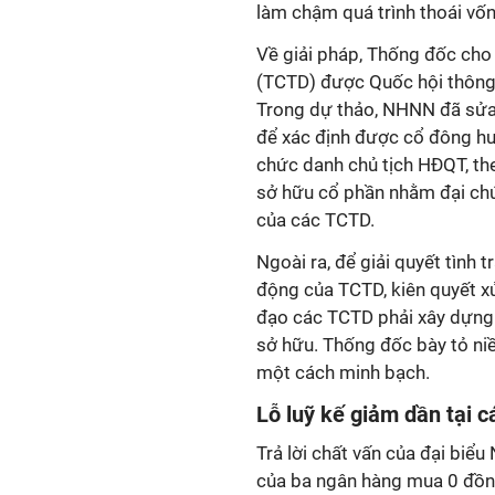
làm chậm quá trình thoái vốn.
Về giải pháp, Thống đốc cho
(TCTD) được Quốc hội thông q
Trong dự thảo, NHNN đã sửa 
để xác định được cổ đông hưở
chức danh chủ tịch HĐQT, the
sở hữu cổ phần nhằm đại ch
của các TCTD.
Ngoài ra, để giải quyết tình
động của TCTD, kiên quyết xử
đạo các TCTD phải xây dựng c
sở hữu. Thống đốc bày tỏ ni
một cách minh bạch.
Lỗ luỹ kế giảm dần tại 
Trả lời chất vấn của đại biể
của ba ngân hàng mua 0 đồng