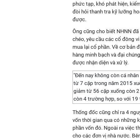
phức tạp, khó phát hiện, kiể
đòi hỏi thanh tra kỹ lưỡng h
được.
Ông cũng cho biết NHNN đã t
chéo, yêu cầu các cổ đông v
mua lại cổ phần. Về cơ bản đ
hàng minh bạch và đại chúng
được nhận diện và xử lý.
"Đến nay không còn cá nhân
từ 7 cặp trong năm 2015 xu
giảm từ 56 cặp xuống còn 2 
còn 4 trường hợp, so với 19
Thống đốc cũng chỉ ra 4 ngu
vốn thời gian qua có những k
phần vốn đó. Ngoài ra việc t
cho các đơn vị nhà nước. Bên