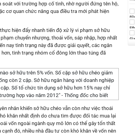
m soát với trường hợp cố tình, nhờ người đứng tên hộ,
oặc cơ quan chức năng qua điều tra mới phát hiện
hực hiện đẩy nhanh tiến độ xử lý vi phạm sở hữu
i phạm chuyển nhượng, thoái vốn, sáp nhập, hợp nhất
ến nay tình trạng này đã được giải quyết, các ngân
 hơn, tình trạng nhóm cổ đông lớn thao túng đã
 nào sở hữu trên 5% vốn. Số cặp sở hữu chéo giảm
ống còn 2 cặp. Sở hữu ngân hàng với doanh nghiệp
cặp. Số tổ chức tín dụng sở hữu hơn 15% nay chỉ
 trường hợp vào năm 2012" - Thống đốc cho biết
yên nhân khiến sở hữu chéo vẫn còn như việc thoái
hó khăn nhất định do chưa tìm được đối tác mua lại
hoái vốn ngoài ngành quy mô lớn có thể gây tổn thất
 cạnh đó, nhiều nhà đầu tư còn khó khăn về vốn nên