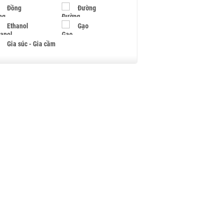
Đồng
Đường
Ethanol
Gạo
Gia súc - Gia cầm
Giấy
Gỗ
Hạt điều
Hồ tiêu - Hạt tiêu
Khí đốt
Kim loại khác
Mắc ca
Muối
Ngũ cốc
Nhựa - Hạt nhựa
Palladium
Phân bón
Rau - Củ -Quả
Sắt thép