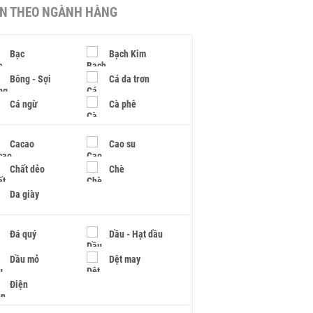
IN THEO NGÀNH HÀNG
Bạc
Bạch Kim
Bông - Sợi
Cá da trơn
Cá ngừ
Cà phê
Cacao
Cao su
Chất dẻo
Chè
Da giày
Đá quý
Dầu - Hạt dầu
Dầu mỏ
Dệt may
Điện