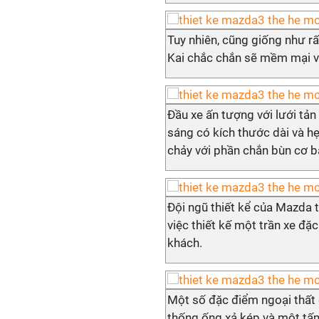
Tuy nhiên, cũng giống như r
Kai chắc chắn sẽ mềm mại và
Đầu xe ấn tượng với lưới tả
sáng có kích thước dài và h
chảy với phần chắn bùn cơ b
Đội ngũ thiết kể của Mazda 
việc thiết kế một trần xe đặc
khách.
Một số đặc điểm ngoại thất
thống ống xả kép và một tấ