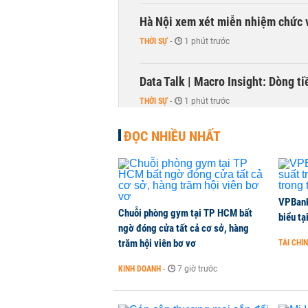
Hà Nội xem xét miễn nhiệm chức 
THỜI SỰ
-
1 phút trước
Data Talk | Macro Insight: Dòng t
THỜI SỰ
-
1 phút trước
ĐỌC NHIỀU NHẤT
Thanh tra Chính phủ đề nghị Hải P
NHÀ ĐẤT
-
1 phút trước
SSI Research chỉ ra hai yếu tố qu
VPBank 
Chuỗi phòng gym tại TP HCM bất
biểu tạ
THỜI SỰ
-
1 phút trước
ngờ đóng cửa tất cả cơ sở, hàng
trăm hội viên bơ vơ
TÀI CHÍ
Nhiều phòng trọ Hà Nội tăng giá
KINH DOANH
-
7 giờ trước
NHÀ ĐẤT
-
1 phút trước