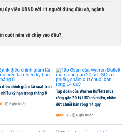
vụ ủy viên UBND với 11 người đứng đầu sở, ngành
iền cuối năm sẽ chảy vào đâu?
hòng xử lý 363 nhà, đất dôi dư
yết định động lực tăng trưởng nửa cuối năm
điều chỉnh giảm lãi suất trên
Tập đoàn của Warren Buffett mua
i nhiều kỳ hạn trong tháng 8
ròng gần 20 tỷ USD cổ phiếu, chấm
dứt chuỗi bán ròng 14 quý
NH
-
5 giờ trước
QUỐC TẾ
-
6 giờ trước