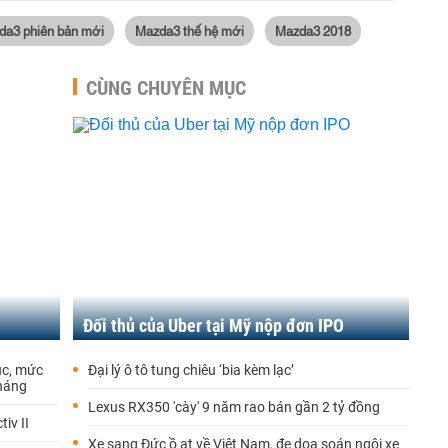
da3 phiên bản mới
Mazda3 thế hệ mới
Mazda3 2018
CÙNG CHUYÊN MỤC
Đối thủ của Uber tại Mỹ nộp đơn IPO
ục, mức
Đại lý ô tô tung chiêu ‘bia kèm lạc’
tháng
Lexus RX350 'cày' 9 năm rao bán gần 2 tỷ đồng
iv II
Xe sang Đức ồ ạt về Việt Nam, đe dọa soán ngôi xe