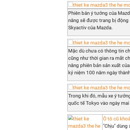
Phiên bản ý tưởng của Mazda
năng sẽ được trang bị động 
Skyactiv của Mazda.
Mặc dù chưa có thông tin ch
cũng như thời gian ra mắt c
năng phiên bản sản xuất củ
kỷ niệm 100 năm ngày thành 
Trong khi đó, mẫu xe ý tưởn
quốc tế Tokyo vào ngày ma
Ô tô cũ khoả
"Chịu" dùng