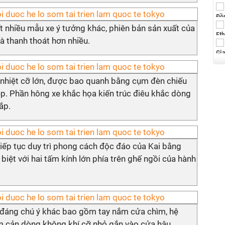
ất nhiều mẫu xe ý tưởng khác, phiên bản sản xuất của
 thanh thoát hơn nhiều.
n nhiệt cỡ lớn, được bao quanh bằng cụm đèn chiếu
ẹp. Phần hông xe khắc họa kiến trúc điêu khắc dòng
ắp.
tiếp tục duy trì phong cách độc đáo của Kai bằng
 biệt với hai tấm kính lớn phía trên ghế ngồi của hành
 đáng chú ý khác bao gồm tay nắm cửa chìm, hệ
m cản dòng không khí cỡ nhỏ gắn vào cửa hậu.