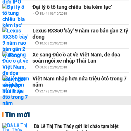
Đại lý ô tô tung chiêu ‘bia kèm lạc’
-
15:44 | 06/10/2018
Lexus RX350 'cày' 9 năm rao bán gần 2 tỷ
đồng
-
10:50 | 20/05/2018
Xe sang Đức ồ ạt về Việt Nam, đe dọa
soán ngôi xe nhập Thái Lan
-
08:05 | 20/05/2018
Việt Nam nhập hơn nửa triệu ôtô trong 7
năm
-
22:19 | 25/04/2018
Tin mới
Bà Lê Thị Thu Thủy gửi lời chào tạm biệt