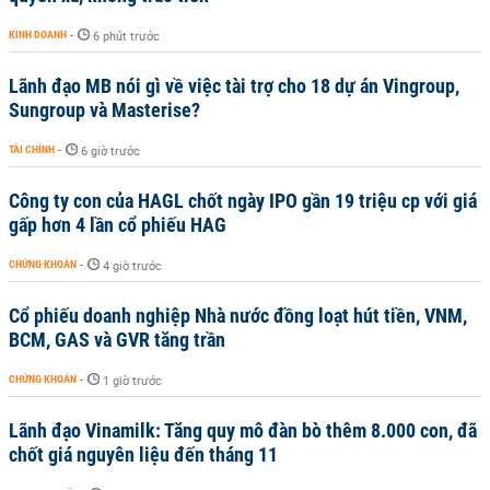
KINH DOANH
-
6 phút trước
Lãnh đạo MB nói gì về việc tài trợ cho 18 dự án Vingroup,
Sungroup và Masterise?
TÀI CHÍNH
-
6 giờ trước
Công ty con của HAGL chốt ngày IPO gần 19 triệu cp với giá
gấp hơn 4 lần cổ phiếu HAG
CHỨNG KHOÁN
-
4 giờ trước
Cổ phiếu doanh nghiệp Nhà nước đồng loạt hút tiền, VNM,
BCM, GAS và GVR tăng trần
CHỨNG KHOÁN
-
1 giờ trước
Lãnh đạo Vinamilk: Tăng quy mô đàn bò thêm 8.000 con, đã
chốt giá nguyên liệu đến tháng 11