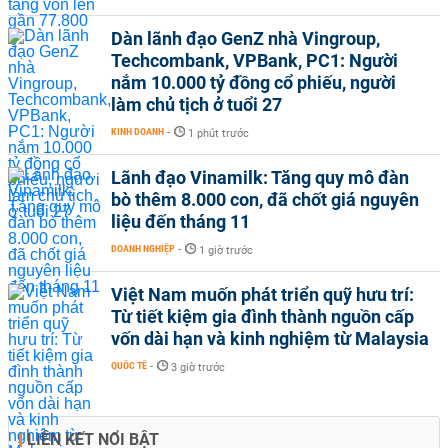
Dàn lãnh đạo GenZ nhà Vingroup,
Techcombank, VPBank, PC1: Người
nắm 10.000 tỷ đồng cổ phiếu, người
làm chủ tịch ở tuổi 27
KINH DOANH
-
1 phút trước
Lãnh đạo Vinamilk: Tăng quy mô đàn
bò thêm 8.000 con, đã chốt giá nguyên
liệu đến tháng 11
DOANH NGHIỆP
-
1 giờ trước
Việt Nam muốn phát triển quỹ hưu trí:
Từ tiết kiệm gia đình thành nguồn cấp
vốn dài hạn và kinh nghiệm từ Malaysia
QUỐC TẾ
-
3 giờ trước
LIÊN KẾT NỔI BẬT