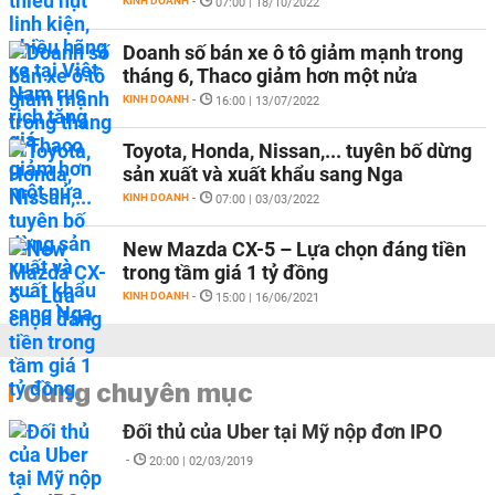
KINH DOANH
-
07:00 | 18/10/2022
Doanh số bán xe ô tô giảm mạnh trong
tháng 6, Thaco giảm hơn một nửa
KINH DOANH
-
16:00 | 13/07/2022
Toyota, Honda, Nissan,... tuyên bố dừng
sản xuất và xuất khẩu sang Nga
KINH DOANH
-
07:00 | 03/03/2022
New Mazda CX-5 – Lựa chọn đáng tiền
trong tầm giá 1 tỷ đồng
KINH DOANH
-
15:00 | 16/06/2021
Cùng chuyên mục
Đối thủ của Uber tại Mỹ nộp đơn IPO
-
20:00 | 02/03/2019