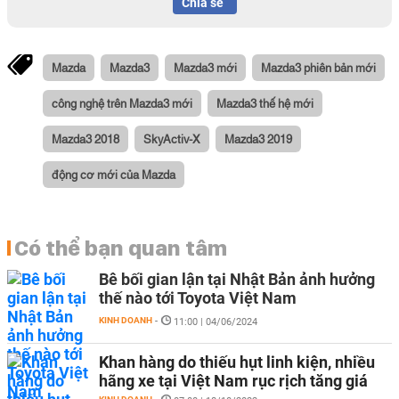
Chia sẻ
Mazda
Mazda3
Mazda3 mới
Mazda3 phiên bản mới
công nghệ trên Mazda3 mới
Mazda3 thế hệ mới
Mazda3 2018
SkyActiv-X
Mazda3 2019
động cơ mới của Mazda
Có thể bạn quan tâm
Bê bối gian lận tại Nhật Bản ảnh hưởng
thế nào tới Toyota Việt Nam
KINH DOANH
-
11:00 | 04/06/2024
Khan hàng do thiếu hụt linh kiện, nhiều
hãng xe tại Việt Nam rục rịch tăng giá