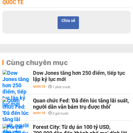
QUỐC TẾ
Chia sẻ
Cùng chuyên mục
Dow Jones tăng hơn 250 điểm, tiếp tục
lập kỷ lục mới
QUỐC TẾ
-
1 phút trước
Quan chức Fed: 'Đã đến lúc tăng lãi suất,
người dân vẫn bám trụ được thôi'
QUỐC TẾ
-
3 giờ trước
Forest City: Từ dự án 100 tỷ USD,