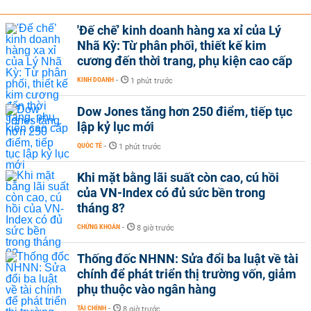
'Đế chế’ kinh doanh hàng xa xỉ của Lý
Nhã Kỳ: Từ phân phối, thiết kế kim
cương đến thời trang, phụ kiện cao cấp
KINH DOANH
-
1 phút trước
Dow Jones tăng hơn 250 điểm, tiếp tục
lập kỷ lục mới
QUỐC TẾ
-
1 phút trước
Khi mặt bằng lãi suất còn cao, cú hồi
của VN-Index có đủ sức bền trong
tháng 8?
CHỨNG KHOÁN
-
8 giờ trước
Thống đốc NHNN: Sửa đổi ba luật về tài
chính để phát triển thị trường vốn, giảm
phụ thuộc vào ngân hàng
TÀI CHÍNH
-
8 giờ trước