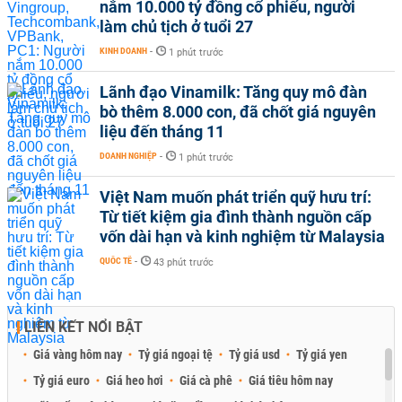
nắm 10.000 tỷ đồng cổ phiếu, người
làm chủ tịch ở tuổi 27
KINH DOANH
-
1 phút trước
Lãnh đạo Vinamilk: Tăng quy mô đàn
bò thêm 8.000 con, đã chốt giá nguyên
liệu đến tháng 11
DOANH NGHIỆP
-
1 phút trước
Việt Nam muốn phát triển quỹ hưu trí:
Từ tiết kiệm gia đình thành nguồn cấp
vốn dài hạn và kinh nghiệm từ Malaysia
QUỐC TẾ
-
43 phút trước
LIÊN KẾT NỔI BẬT
Giá vàng hôm nay
Tỷ giá ngoại tệ
Tỷ giá usd
Tỷ giá yen
Tỷ giá euro
Giá heo hơi
Giá cà phê
Giá tiêu hôm nay