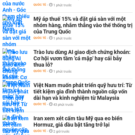
QUỐC TẾ
-
1 phút trước
Mỹ áp thuế 15% và đặt giá sàn với một
nhóm hàng, nhắm thẳng vào thế thống trị
của Trung Quốc
QUỐC TẾ
-
1 phút trước
Trào lưu dùng AI giao dịch chứng khoán:
Cơ hội vươn tầm 'cá mập' hay cái bẫy
thua lỗ?
QUỐC TẾ
-
1 phút trước
Việt Nam muốn phát triển quỹ hưu trí: Từ
tiết kiệm gia đình thành nguồn cấp vốn
dài hạn và kinh nghiệm từ Malaysia
QUỐC TẾ
-
43 phút trước
Iran xem xét cấm tàu Mỹ qua eo biển
Hormuz, giá dầu bật tăng trở lại
QUỐC TẾ
-
2 giờ trước