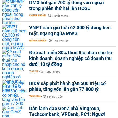
DMX hút gần 700 tỷ đồng vốn ngoại
trong phiên thứ hai lên HOSE
CHỨNG KHOÁN
-
1 phút trước
VNPT nắm giữ hơn 62.000 tỷ đồng tiền
mặt, ngang ngửa MWG
DOANH NGHIỆP
-
1 phút trước
Đề xuất miễn 30% thuế thu nhập cho hộ
kinh doanh, doanh nghiệp có doanh thu
dưới 10 tỷ đồng
THỜI SỰ
-
1 phút trước
BIDV sắp phát hành gần 500 triệu cổ
phiếu, tăng vốn lên gần 77.800 tỷ
TÀI CHÍNH
-
1 phút trước
Dàn lãnh đạo GenZ nhà Vingroup,
Techcombank, VPBank, PC1: Người