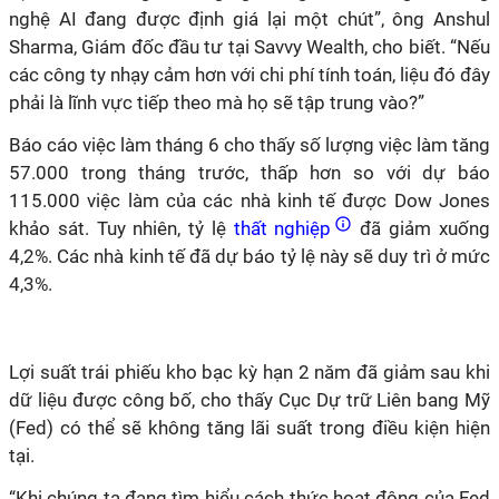
nghệ AI đang được định giá lại một chút”, ông Anshul
Sharma, Giám đốc đầu tư tại Savvy Wealth, cho biết. “Nếu
các công ty nhạy cảm hơn với chi phí tính toán, liệu đó đây
phải là lĩnh vực tiếp theo mà họ sẽ tập trung vào?”
Báo cáo việc làm tháng 6 cho thấy số lượng việc làm tăng
57.000 trong tháng trước, thấp hơn so với dự báo
115.000 việc làm của các nhà kinh tế được Dow Jones
khảo sát. Tuy nhiên, tỷ lệ
thất nghiệp
đã giảm xuống
4,2%. Các nhà kinh tế đã dự báo tỷ lệ này sẽ duy trì ở mức
4,3%.
Lợi suất trái phiếu kho bạc kỳ hạn 2 năm đã giảm sau khi
dữ liệu được công bố, cho thấy Cục Dự trữ Liên bang Mỹ
(Fed) có thể sẽ không tăng lãi suất trong điều kiện hiện
tại.
“Khi chúng ta đang tìm hiểu cách thức hoạt động của Fed