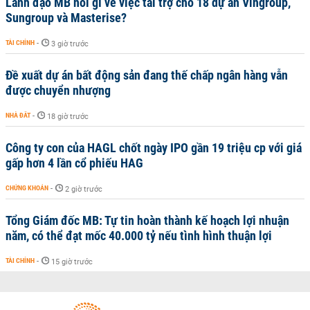
Lãnh đạo MB nói gì về việc tài trợ cho 18 dự án Vingroup,
Sungroup và Masterise?
TÀI CHÍNH
-
3 giờ trước
Đề xuất dự án bất động sản đang thế chấp ngân hàng vẫn
được chuyển nhượng
NHÀ ĐẤT
-
18 giờ trước
Công ty con của HAGL chốt ngày IPO gần 19 triệu cp với giá
gấp hơn 4 lần cổ phiếu HAG
CHỨNG KHOÁN
-
2 giờ trước
Tổng Giám đốc MB: Tự tin hoàn thành kế hoạch lợi nhuận
năm, có thể đạt mốc 40.000 tỷ nếu tình hình thuận lợi
TÀI CHÍNH
-
15 giờ trước