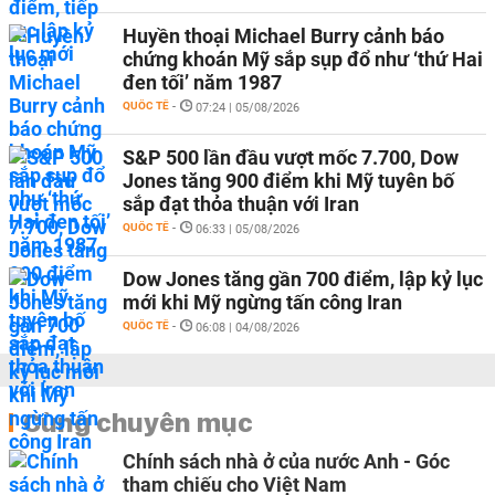
Huyền thoại Michael Burry cảnh báo
chứng khoán Mỹ sắp sụp đổ như ‘thứ Hai
đen tối’ năm 1987
QUỐC TẾ
-
07:24 | 05/08/2026
S&P 500 lần đầu vượt mốc 7.700, Dow
Jones tăng 900 điểm khi Mỹ tuyên bố
sắp đạt thỏa thuận với Iran
QUỐC TẾ
-
06:33 | 05/08/2026
Dow Jones tăng gần 700 điểm, lập kỷ lục
mới khi Mỹ ngừng tấn công Iran
QUỐC TẾ
-
06:08 | 04/08/2026
Cùng chuyên mục
Chính sách nhà ở của nước Anh - Góc
tham chiếu cho Việt Nam