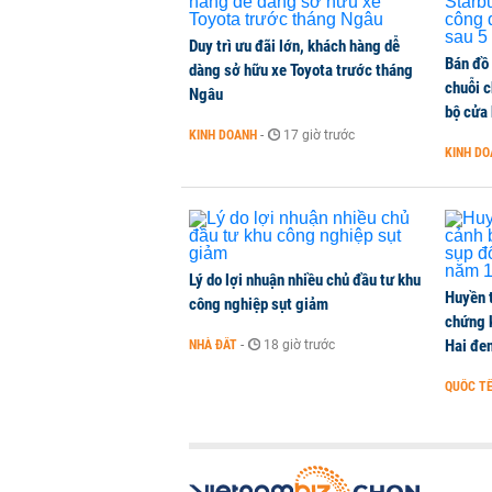
NHÀ ĐẤT
-
1 phút trước
Duy trì ưu đãi lớn, khách hàng dễ
Bán đồ
Lãnh đạo Sabeco: Chi phí quảng c
dàng sở hữu xe Toyota trước tháng
chuỗi 
nửa cuối năm
Ngâu
bộ cửa
DOANH NGHIỆP
-
1 phút trước
KINH DOANH
-
17 giờ trước
KINH D
Hơn 2 tỷ đồng hỗ trợ người dân v
THỜI SỰ
-
1 phút trước
Lý do lợi nhuận nhiều chủ đầu tư khu
Huyền 
công nghiệp sụt giảm
chứng 
Hai đe
NHÀ ĐẤT
-
18 giờ trước
QUỐC T