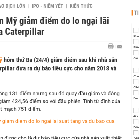
AO DỊCH LỚN
IPO - NIÊM YẾT
KIẾN THỨC
T
n Mỹ giảm điểm do lo ngại lãi
 Caterpillar
ỹ
hôm thứ Ba (24/4) giảm điểm sau khi nhà sản
erpillar đưa ra dự báo tiêu cực cho năm 2018 và
tăng 131 điểm nhưng sau đó quay đầu giảm và đóng
iảm 424,56 điểm so với đầu phiên. Tính từ đỉnh của
ột mạch 751 điểm.
 được cho là dự báo tiêu cực của nhà sản xuất thiết