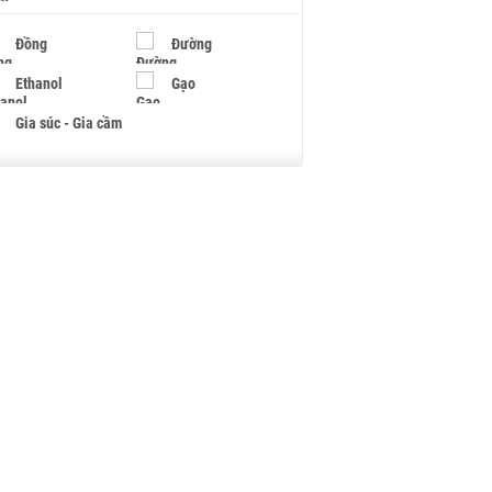
Đồng
Đường
Ethanol
Gạo
Gia súc - Gia cầm
Giấy
Gỗ
Hạt điều
Hồ tiêu - Hạt tiêu
Khí đốt
Kim loại khác
Mắc ca
Muối
Ngũ cốc
Nhựa - Hạt nhựa
Palladium
Phân bón