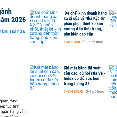
gành
'Đế chế’ kinh doanh hàng
năm 2026
xa xỉ của Lý Nhã Kỳ: Từ
phân phối, thiết kế kim
cương đến thời trang,
phụ kiện cao cấp
KINH DOANH
-
1 phút trước
Khi mặt bằng lãi suất
còn cao, cú hồi của VN-
Index có đủ sức bền
trong tháng 8?
CHỨNG KHOÁN
-
9 giờ trước
 giảm ròng
iếp tục tinh
t ngân hàng vẫn
 lược tăng