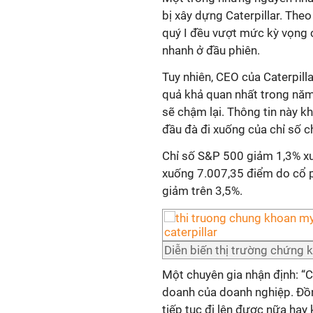
bị xây dựng Caterpillar. The
quý I đều vượt mức kỳ vọng c
nhanh ở đầu phiên.
Tuy nhiên, CEO của Caterpilla
quả khả quan nhất trong năm
sẽ chậm lại. Thông tin này kh
đầu đà đi xuống của chỉ số c
Chỉ số S&P 500 giảm 1,3% x
xuống 7.007,35 điểm do cổ p
giảm trên 3,5%.
Diễn biến thị trường chứng
Một chuyên gia nhận định: “C
doanh của doanh nghiệp. Đồng
tiếp tục đi lên được nữa hay 