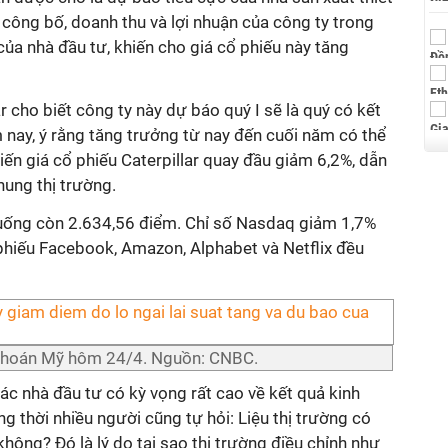
o công bố, doanh thu và lợi nhuận của công ty trong
ủa nhà đầu tư, khiến cho giá cổ phiếu này tăng
r cho biết công ty này dự báo quý I sẽ là quý có kết
 nay, ý rằng tăng trưởng từ nay đến cuối năm có thể
iến giá cổ phiếu Caterpillar quay đầu giảm 6,2%, dẫn
hung thị trường.
uống còn 2.634,56 điểm. Chỉ số Nasdaq giảm 1,7%
hiếu Facebook, Amazon, Alphabet và Netflix đều
 khoán Mỹ hôm 24/4. Nguồn: CNBC.
ác nhà đầu tư có kỳ vọng rất cao về kết quả kinh
 thời nhiều người cũng tự hỏi: Liệu thị trường có
không? Đó là lý do tại sao thị trường điều chỉnh như