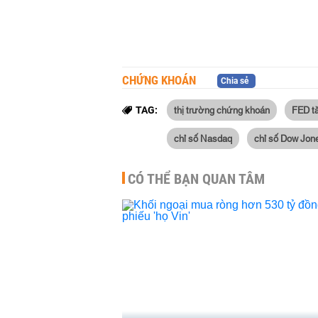
CHỨNG KHOÁN
Chia sẻ
thị trường chứng khoán
FED tă
TAG:
chỉ số Nasdaq
chỉ số Dow Jon
CÓ THỂ BẠN QUAN TÂM