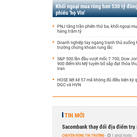
Khối ngoại mua ròng hơn 530 tỷ đồn
phiếu 'họ Vin'
PNJ tăng trần phiên thứ ba, khối ngoại m
hàng trăm tỷ
Doanh nghiệp tay ngang tranh thủ xuống ti
trường chứng khoán rung lắc
S&P 500 lần đầu vượt mốc 7.700, Dow Jo
900 điểm khi Mỹ tuyên bố sắp đạt thỏa th
Iran
HOSE liệt kê 57 mã không đủ điều kiện ký q
DGC và HVN
TIN MỚI
Sacombank thay đổi địa điểm trụ 
CHUYỂN ĐỘNG THỊ TRƯỜNG
-
1 phút trước