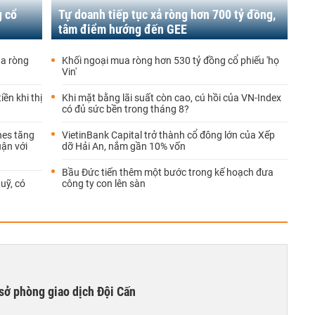
g cổ
Tự doanh tiếp tục xả ròng hơn 700 tỷ đồng,
tâm điểm hướng đến GEE
ua ròng
Khối ngoại mua ròng hơn 530 tỷ đồng cổ phiếu 'họ
Vin'
ền khi thị
Khi mặt bằng lãi suất còn cao, cú hồi của VN-Index
có đủ sức bền trong tháng 8?
nes tăng
VietinBank Capital trở thành cổ đông lớn của Xếp
uận với
dỡ Hải An, nắm gần 10% vốn
Bầu Đức tiến thêm một bước trong kế hoạch đưa
uỹ, có
công ty con lên sàn
sở phòng giao dịch Đội Cấn