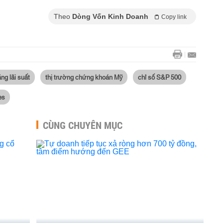
Theo
Dòng Vốn Kinh Doanh
Copy link
ng lãi suất
thị trường chứng khoán Mỹ
chỉ số S&P 500
es
CÙNG CHUYÊN MỤC