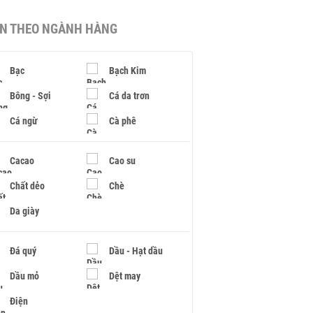
IN THEO NGÀNH HÀNG
Bạc
Bạch Kim
Bông - Sợi
Cá da trơn
Cá ngừ
Cà phê
Cacao
Cao su
Chất dẻo
Chè
Da giày
Đá quý
Dầu - Hạt dầu
Dầu mỏ
Dệt may
Điện