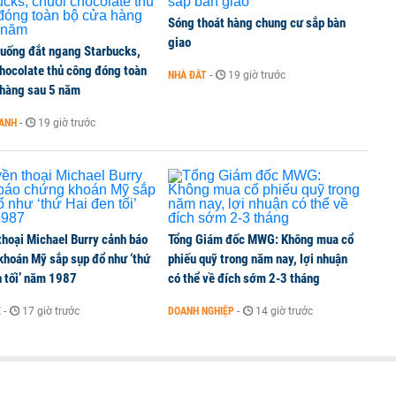
Sóng thoát hàng chung cư sắp bàn
giao
 uống đắt ngang Starbucks,
áo tăng mạnh trong mùa World Cup, kỳ vọng hạ nhiệt
chocolate thủ công đóng toàn
NHÀ ĐẤT
-
19 giờ trước
 hàng sau 5 năm
OANH
-
19 giờ trước
ụ cá chết gần sân bay Cà Mau
thoại Michael Burry cảnh báo
Tổng Giám đốc MWG: Không mua cổ
khoán Mỹ sắp sụp đổ như ‘thứ
phiếu quỹ trong năm nay, lợi nhuận
n tối’ năm 1987
có thể về đích sớm 2-3 tháng
Ế
-
17 giờ trước
DOANH NGHIỆP
-
14 giờ trước