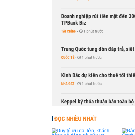
Doanh nghiệp rút tiền mặt đến 30
TPBank Biz
TÀI CHÍNH
-
1 phút trước
Trung Quốc tung đòn đáp trả, siế
QUỐC TẾ
-
1 phút trước
Kinh Bắc dự kiến cho thuê tối thi
NHÀ ĐẤT
-
1 phút trước
Keppel ký thỏa thuận bán toàn bộ 
NHÀ ĐẤT
-
1 phút trước
ĐỌC NHIỀU NHẤT
HoREA: Nghị quyết 21 có thể tạo 