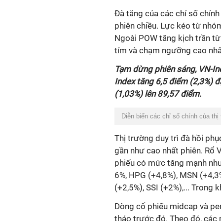
Đà tăng của các chỉ số chính
phiên chiều. Lực kéo từ nhó
Ngoài POW tăng kịch trần từ
tím và chạm ngưỡng cao nhấ
Tạm dừng phiên sáng, VN-Ind
Index tăng 6,5 điểm (2,3%) 
(1,03%) lên 89,57 điểm.
Diễn biến các chỉ số chính của thị
Thị trường duy trì đà hồi p
gần như cao nhất phiên. Rổ 
phiếu có mức tăng mạnh như
6%, HPG (+4,8%), MSN (+4,3%
(+2,5%), SSI (+2%),... Trong 
Dòng cổ phiếu midcap và penn
tháo trước đó. Theo đó, các