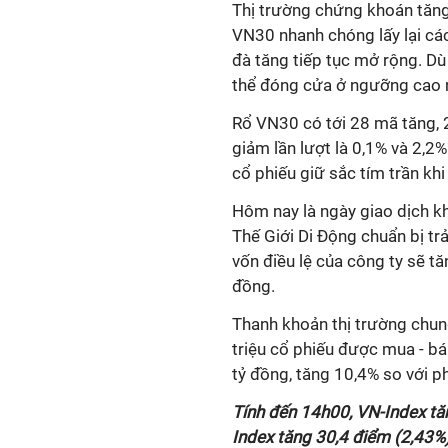
Thị trường chứng khoán tăng
VN30 nhanh chóng lấy lại các
đà tăng tiếp tục mở rộng. Dù
thể đóng cửa ở ngưỡng cao n
Rổ VN30 có tới 28 mã tăng, 2
giảm lần lượt là 0,1% và 2,
cổ phiếu giữ sắc tím trần kh
Hôm nay là ngày giao dịch 
Thế Giới Di Động chuẩn bị tr
vốn điều lệ của công ty sẽ t
đồng.
Thanh khoản thị trường chun
triệu cổ phiếu được mua - bán
tỷ đồng, tăng 10,4% so với p
Tính đến 14h00, VN-Index tă
Index tăng 30,4 điểm (2,43%