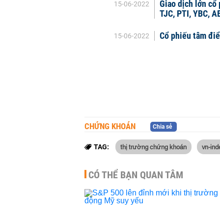
Giao dịch lớn cổ
15-06-2022
TJC, PTI, YBC, A
Cổ phiếu tâm đi
15-06-2022
CHỨNG KHOÁN
Chia sẻ
thị trường chứng khoán
vn-ind
TAG:
CÓ THỂ BẠN QUAN TÂM