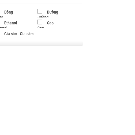
Đồng
Đường
Ethanol
Gạo
Gia súc - Gia cầm
Giấy
Gỗ
Hạt điều
Hồ tiêu - Hạt tiêu
Khí đốt
Kim loại khác
Mắc ca
Muối
Ngũ cốc
Nhựa - Hạt nhựa
Palladium
Phân bón