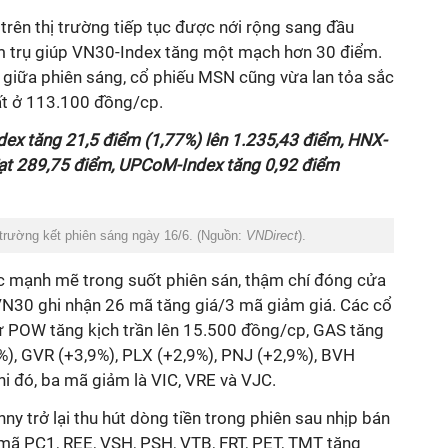
 trên thị trường tiếp tục được nới rộng sang đầu
m trụ giúp VN30-Index tăng một mạch hơn 30 điểm.
 giữa phiên sáng, cổ phiếu MSN cũng vừa lan tỏa sắc
t ở 113.100 đồng/cp.
ex tăng 21,5 điểm (1,77%) lên 1.235,43 điểm, HNX-
đạt 289,75 điểm, UPCoM-Index tăng 0,92 điểm
 trường kết phiên sáng ngày 16/6. (Nguồn:
VNDirect
).
hục mạnh mẽ trong suốt phiên sán, thậm chí đóng cửa
VN30 ghi nhận 26 mã tăng giá/3 mã giảm giá. Các cổ
 POW tăng kịch trần lên 15.500 đồng/cp, GAS tăng
), GVR (+3,9%), PLX (+2,9%), PNJ (+2,9%), BVH
khi đó, ba mã giảm là VIC, VRE và VJC.
y trở lại thu hút dòng tiền trong phiên sau nhịp bán
 mã PC1, REE, VSH, PSH, VTB, FRT, PET, TMT tăng