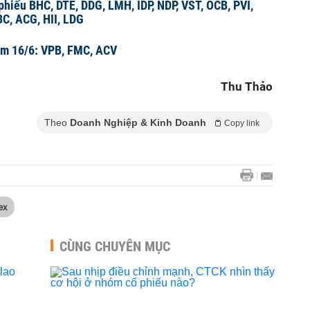
 phiếu BHC, DTE, DDG, LMH, IDP, NDP, VST, OCB, PVI,
BC, ACG, HII, LDG
ểm 16/6: VPB, FMC, ACV
Thu Thảo
Theo
Doanh Nghiệp & Kinh Doanh
Copy link
ex
CÙNG CHUYÊN MỤC