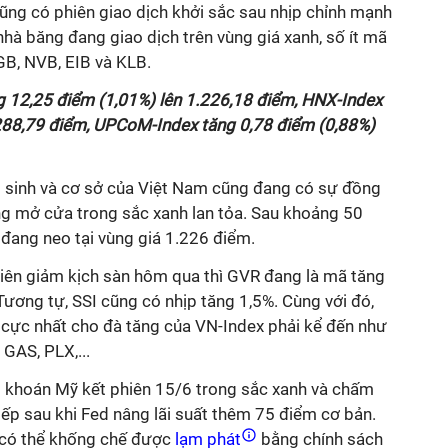
ng có phiên giao dịch khởi sắc sau nhịp chỉnh mạnh
nhà băng đang giao dịch trên vùng giá xanh, số ít mã
GB, NVB, EIB và KLB.
g 12,25 điểm (1,01%) lên 1.226,18 điểm, HNX-Index
288,79 điểm, UPCoM-Index tăng 0,78 điểm (0,88%)
 sinh và cơ sở của Việt Nam cũng đang có sự đồng
ng mở cửa trong sắc xanh lan tỏa. Sau khoảng 50
 đang neo tại vùng giá 1.226 điểm.
hiên giảm kịch sàn hôm qua thì GVR đang là mã tăng
 Tương tự, SSI cũng có nhịp tăng 1,5%. Cùng với đó,
 cực nhất cho đà tăng của VN-Index phải kể đến như
AS, PLX,...
ng khoán Mỹ kết phiên 15/6 trong sắc xanh và chấm
tiếp sau khi Fed nâng lãi suất thêm 75 điểm cơ bản.
 có thể khống chế được
lạm phát
bằng chính sách