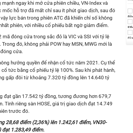
 mạnh ngay khi mở cửa phiên chiều, VN-Index và
 mốc hỗ trợ đã mất chỉ sau ít phút giao dịch, sau đó
 vậy lực bán trong phiên ATC đã khiến chỉ số không
hất phiên, với nhiều cổ phiếu bất ngờ giảm điểm.
 mã đóng cửa trong sắc đỏ là VIC và SSI với tỷ lệ
2%. Trong đó, không phải POW hay MSN, MWG mới là
i đóng cửa.
không hưởng quyền để nhận cổ tức năm 2021. Cụ thể
ả cổ tức bằng cổ phiếu tỷ lệ 100%. Sau khi phát hành,
ăng gấp đôi từ khoảng 7.320 tỷ đồng lên 14.640 tỷ
g đạt gần 17.542 tỷ đồng, tương đương hơn 679,7
. Tính riêng sàn HOSE, giá trị giao dịch đạt 14.749
hiên trước đó.
ng 28,68 điểm (2,36%) lên 1.242,61 điểm, VN30-
) đạt 1.283,49 điểm.