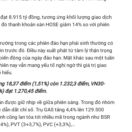
 đạt 8.915 tỷ đồng, tương ứng khối lượng giao dịch
 đó thanh khoản sàn HOSE giảm 14% so với phiên
 trường trong các phiên đáo hạn phái sinh thường có
ên trước đó. Điều này xuất phát từ tâm lý thận trọng
biến động của ngày đáo hạn. Mặt khác sau một tuần
hiên nay vẫn mang yếu tố nghi ngờ thì giá trị giao
 hiểu.
ng 18,37 điểm (1,51%) còn 1.232,3 điểm, VN30-
%) đạt 1.270,45 điểm.
vẫn được giữ nhịp về giữa phiên sáng. Trong đó nhóm
c dẫn dắt chỉ số. Trụ GAS tăng 4,4% lên 129.500
nh cũng lan tỏa tới nhiều mã trong ngành như BSR
4%), PVT (3+3,7%), PVC (+3,3%),...