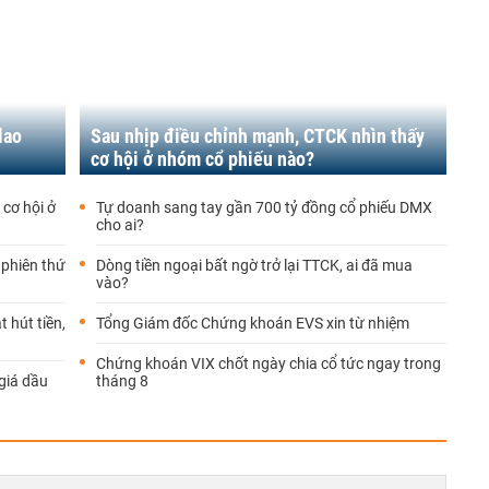
lao
Sau nhịp điều chỉnh mạnh, CTCK nhìn thấy
cơ hội ở nhóm cổ phiếu nào?
 cơ hội ở
Tự doanh sang tay gần 700 tỷ đồng cổ phiếu DMX
cho ai?
 phiên thứ
Dòng tiền ngoại bất ngờ trở lại TTCK, ai đã mua
vào?
 hút tiền,
Tổng Giám đốc Chứng khoán EVS xin từ nhiệm
Chứng khoán VIX chốt ngày chia cổ tức ngay trong
giá dầu
tháng 8