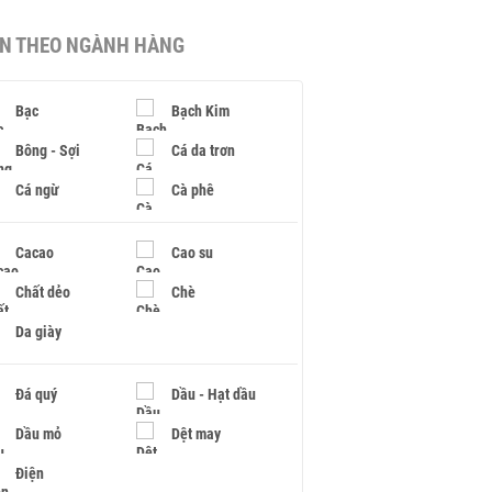
IN THEO NGÀNH HÀNG
Bạc
Bạch Kim
Bông - Sợi
Cá da trơn
Cá ngừ
Cà phê
Cacao
Cao su
Chất dẻo
Chè
Da giày
Đá quý
Dầu - Hạt dầu
Dầu mỏ
Dệt may
Điện