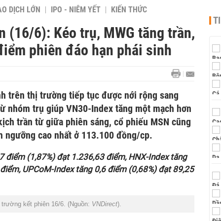
AO DỊCH LỚN
IPO - NIÊM YẾT
KIẾN THỨC
T
 (16/6): Kéo trụ, MWG tăng trần,
điểm phiên đáo hạn phái sinh
nh trên thị trường tiếp tục được nới rộng sang
từ nhóm trụ giúp VN30-Index tăng một mạch hơn
ịch trần từ giữa phiên sáng, cổ phiếu MSN cũng
ạm ngưỡng cao nhất ở 113.100 đồng/cp.
7 điểm (1,87%) đạt 1.236,63 điểm, HNX-Index tăng
 điểm, UPCoM-Index tăng 0,6 điểm (0,68%) đạt 89,25
 trường kết phiên 16/6. (Nguồn:
VNDirect
).