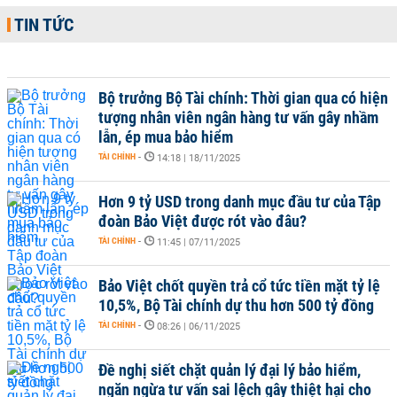
TIN TỨC
Bộ trưởng Bộ Tài chính: Thời gian qua có hiện
tượng nhân viên ngân hàng tư vấn gây nhầm
lẫn, ép mua bảo hiểm
TÀI CHÍNH
-
14:18 | 18/11/2025
Hơn 9 tỷ USD trong danh mục đầu tư của Tập
đoàn Bảo Việt được rót vào đâu?
TÀI CHÍNH
-
11:45 | 07/11/2025
Bảo Việt chốt quyền trả cổ tức tiền mặt tỷ lệ
10,5%, Bộ Tài chính dự thu hơn 500 tỷ đồng
TÀI CHÍNH
-
08:26 | 06/11/2025
Đề nghị siết chặt quản lý đại lý bảo hiểm,
ngăn ngừa tư vấn sai lệch gây thiệt hại cho