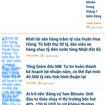
khoán
trong
tháng 7
biến động
CHỨNG KHOÁN
-
4 giờ trước
Khối tài sản hàng trăm tỷ của Huấn Hoa
Hồng: Từ biệt thự 50 tỷ, dàn siêu xe
hàng chục tỷ đến vườn tùng Nhật đắt đỏ
KINH DOANH
-
1 phút trước
Tổng Giám đốc MB: Tự tin hoàn thành
kế hoạch lợi nhuận năm, có thể đạt mốc
40.000 tỷ nếu tình hình thuận lợi
TÀI CHÍNH
-
3 giờ trước
AI trở nên 'đáng sợ' hơn Bitcoin: Giới
đầu tư tháo chạy vì thị trường bốc hơi
40%, 150 tỷ USD bị rút không thương