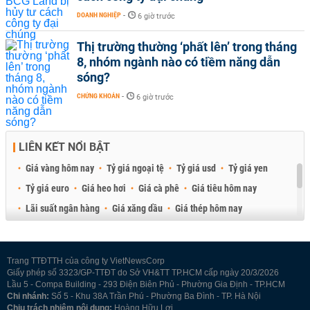
DOANH NGHIỆP
-
6 giờ trước
Thị trường thường ‘phất lên’ trong tháng
8, nhóm ngành nào có tiềm năng dẫn
sóng?
CHỨNG KHOÁN
-
6 giờ trước
LIÊN KẾT NỔI BẬT
Giá vàng hôm nay
Tỷ giá ngoại tệ
Tỷ giá usd
Tỷ giá yen
Tỷ giá euro
Giá heo hơi
Giá cà phê
Giá tiêu hôm nay
Lãi suất ngân hàng
Giá xăng dầu
Giá thép hôm nay
Giá sầu riêng
Giá thịt heo
Giá gạo
Giá cao su
Best Retail Brokers
Diễn đàn đầu tư Việt Nam 2026
Trang TTĐTTH của công ty VietNewsCorp
Giấy phép số 3323/GP-TTĐT do Sở VH&TT TP.HCM cấp ngày 20/3/2026
Lầu 5 - Compa Building - 293 Điện Biên Phủ - Phường Gia Định - TP.HCM
Chi nhánh:
Số 5 - Khu 38A Trần Phú - Phường Ba Đình - TP. Hà Nội
Chịu trách nhiệm nội dung:
Hoàng Hữu Lợi