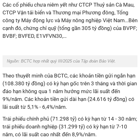
Các cổ phiếu chưa niêm yết như CTCP Thuỷ sản Cà Mau,
CTCP Vận tải biển và Thương mại Phương đông, Tổng
công ty Máy động lực và Máy nông nghiệp Việt Nam...Bên
cạnh đó, chứng chỉ quỹ (tổng gần 305 tỷ đồng) của BVPF;
BVBF; BVFED, E1VFVN30,…
Nguồn:
BCTC hợp nhất quý III/2025 của Tập đoàn Bảo Việt.
Theo thuyết minh của BCTC, các khoản tiền gửi ngắn hạn
(108.380 tỷ đồng) có kỳ hạn gốc trên 3 tháng và thời gian
đáo hạn không qua 1 năm hưởng mức lãi suất đến
9%/năm. Các khoản tiền gửi dài hạn (24.616 tỷ đồng) có
lãi suất từ 5,1% - 6,4%/năm.
Trái phiếu chính phủ (71.298 tỷ) có kỳ hạn từ 14 - 30 năm;
trái phiếu doanh nghiệp (31.299 tỷ) có kỳ hạn từ 7-10
năm, có lãi suất cao nhất đến 8,9%/năm.