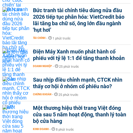
Bức tranh tài chính tiêu dùng nửa đầu
2026 tiếp tục phân hóa: VietCredit báo
lãi tăng ba chữ số, ông lớn đầu ngành
'hụt hơi'
TÀI CHÍNH
-
1 phút trước
Điện Máy Xanh muốn phát hành cổ
phiếu với tỷ lệ 1:1 để tăng thanh khoản
DOANH NGHIỆP
-
25 phút trước
Sau nhịp điều chỉnh mạnh, CTCK nhìn
thấy cơ hội ở nhóm cổ phiếu nào?
CHỨNG KHOÁN
-
25 phút trước
Một thương hiệu thời trang Việt đóng
cửa sau 5 năm hoạt động, thanh lý toàn
bộ cửa hàng
KINH DOANH
-
8 phút trước