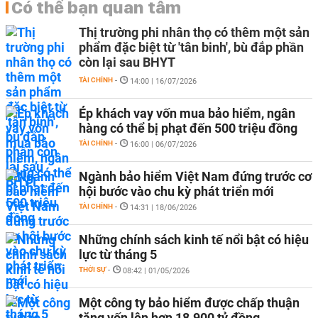
Có thể bạn quan tâm
Thị trường phi nhân thọ có thêm một sản
phẩm đặc biệt từ 'tân binh', bù đắp phần
còn lại sau BHYT
TÀI CHÍNH
-
14:00 | 16/07/2026
Ép khách vay vốn mua bảo hiểm, ngân
hàng có thể bị phạt đến 500 triệu đồng
TÀI CHÍNH
-
16:00 | 06/07/2026
Ngành bảo hiểm Việt Nam đứng trước cơ
hội bước vào chu kỳ phát triển mới
TÀI CHÍNH
-
14:31 | 18/06/2026
Những chính sách kinh tế nổi bật có hiệu
lực từ tháng 5
THỜI SỰ
-
08:42 | 01/05/2026
Một công ty bảo hiểm được chấp thuận
tăng vốn lên hơn 18.900 tỷ đồng