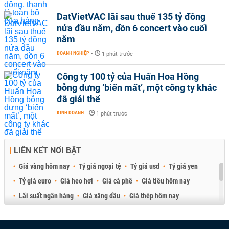
DatVietVAC lãi sau thuế 135 tỷ đồng
nửa đầu năm, dồn 6 concert vào cuối
năm
DOANH NGHIỆP
-
1 phút trước
Công ty 100 tỷ của Huấn Hoa Hồng
bỗng dưng ‘biến mất’, một công ty khác
đã giải thể
KINH DOANH
-
1 phút trước
LIÊN KẾT NỔI BẬT
Giá vàng hôm nay
Tỷ giá ngoại tệ
Tỷ giá usd
Tỷ giá yen
Tỷ giá euro
Giá heo hơi
Giá cà phê
Giá tiêu hôm nay
Lãi suất ngân hàng
Giá xăng dầu
Giá thép hôm nay
Giá sầu riêng
Giá thịt heo
Giá gạo
Giá cao su
Best Retail Brokers
Diễn đàn đầu tư Việt Nam 2026