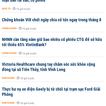
loạn bán tài sản, cổ phiếu
QUỐC TẾ
-
15 giờ trước
Chứng khoán VIX chốt ngày chia cổ tức ngay trong tháng 8
CHỨNG KHOÁN
-
16 giờ trước
NHNN cần tăng nắm giữ bao nhiêu cổ phiếu CTG để sở hữu
tối thiểu 65% VietinBank?
CHỨNG KHOÁN
-
16 giờ trước
Victoria Healthcare chung tay chăm sóc sức khỏe cộng
đồng tại xã Tiên Thủy, tỉnh Vĩnh Long
KINH DOANH
-
18 giờ trước
Thực hư vụ xe điện Geely bị từ chối tại trạm sạc Ford Giải
Phóng
KINH DOANH
-
18 giờ trước