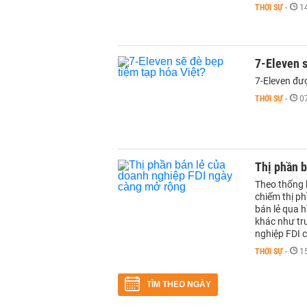
THỜI SỰ
-
1
7-Eleven s
7-Eleven đượ
THỜI SỰ
-
0
Thị phần b
Theo thống 
chiếm thị ph
bán lẻ qua h
khác như tru
nghiệp FDI 
THỜI SỰ
-
1
TÌM THEO NGÀY