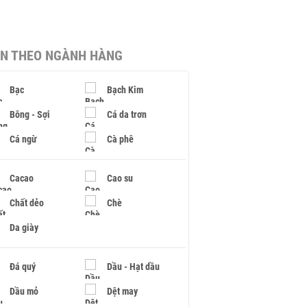
IN THEO NGÀNH HÀNG
Bạc
Bạch Kim
Bông - Sợi
Cá da trơn
Cá ngừ
Cà phê
Cacao
Cao su
Chất dẻo
Chè
Da giày
Đá quý
Dầu - Hạt dầu
Dầu mỏ
Dệt may