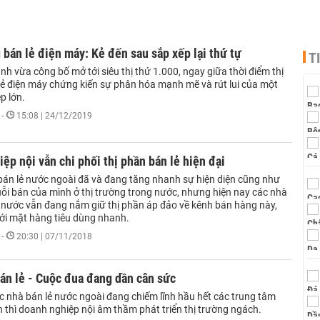
 bán lẻ điện máy: Kẻ đến sau sắp xếp lại thứ tự
T
h vừa công bố mở tới siêu thị thứ 1.000, ngay giữa thời điểm thị
lẻ điện máy chứng kiến sự phân hóa mạnh mẽ và rút lui của một
p lớn.
-
15:08 | 24/12/2019
ệp nội vẫn chi phối thị phần bán lẻ hiện đại
bán lẻ nước ngoài đã và đang tăng nhanh sự hiện diện cũng như
ỗi bán của mình ở thị trường trong nước, nhưng hiện nay các nhà
g nước vẫn đang nắm giữ thị phần áp đảo về kênh bán hàng này,
với mặt hàng tiêu dùng nhanh.
-
20:30 | 07/11/2018
án lẻ - Cuộc đua đang dần cân sức
c nhà bán lẻ nước ngoài đang chiếm lĩnh hầu hết các trung tâm
 thì doanh nghiệp nội âm thầm phát triển thị trường ngách.