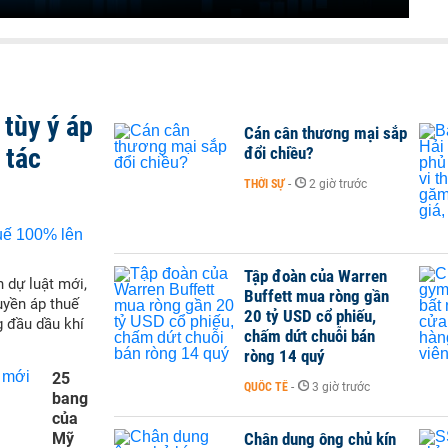
tùy ý áp
Cán cân thương mại sắp
 tác
đổi chiều?
THỜI SỰ
-
2 giờ trước
Tập đoàn của Warren
 dự luật mới,
Buffett mua ròng gần
yền áp thuế
20 tỷ USD cổ phiếu,
g đầu dầu khí
chấm dứt chuỗi bán
ròng 14 quý
25
QUỐC TẾ
-
3 giờ trước
bang
của
Mỹ
Chân dung ông chủ kín