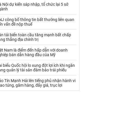
Palladium
Phân bón
 Nội dự kiến sáp nhập, tổ chức lại 5 sở
gành
Rau - Củ -Quả
Sắt thép
J công bố thông tin bất thường liên quan
Sữa
ến vấn đề nộp thuế
n tải biển toàn cầu tăng mạnh bất chấp
ng thẳng địa chính trị
Than
Thức ăn chăn nuôi
iệt Nam là điểm đến hấp dẫn với doanh
Thủy hải sản khác
Tôm
ghiệp bán dẫn hàng đầu của Mỹ
Vàng
i biểu Quốc hội lo xung đột lợi ích khi ngân
ng quản lý tài sản đảm bảo trái phiếu
VLXD khác
Xăng dầu
o Tín Mạnh Hải lên tiếng phủ nhận hành vi
ao túng, găm hàng, đẩy giá, trục lợi
Xi măng - Clynker