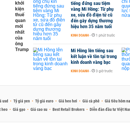
khởi
tiếng đứng sau tiệm
kiện
vàng Mi Hồng: Từ phụ
thuế
xe, sửa đồ điện tử cũ
quan
đến gây dựng thương
mới
hiệu hơn 35 năm tuổi
nhất
KINH DOANH
-
1 phút trước
của
ông
Trump
Mi Hồng lên tiếng sau
kết luận về tồn tại trong
kinh doanh vàng bạc
KINH DOANH
-
3 giờ trước
á usd
Tỷ giá yen
Tỷ giá euro
Giá heo hơi
Giá cà phê
Giá tiêu hôm n
t heo
Giá gạo
Giá cao su
Best Retail Brokers
Diễn đàn đầu tư Việt N