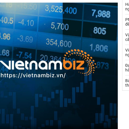
Hà
n
PN
đ
Vậ
că
V
n
Đạ
hà
Bả
th