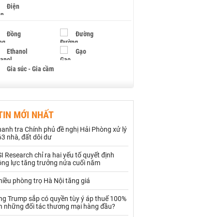
Điện
Đồng
Đường
Ethanol
Gạo
Gia súc - Gia cầm
Giấy
Gỗ
TIN MỚI NHẤT
Hạt điều
Hồ tiêu - Hạt tiêu
anh tra Chính phủ đề nghị Hải Phòng xử lý
Khí đốt
3 nhà, đất dôi dư
I Research chỉ ra hai yếu tố quyết định
Kim loại khác
Mắc ca
ộng lực tăng trưởng nửa cuối năm
Muối
Ngũ cốc
iều phòng trọ Hà Nội tăng giá
Nhựa - Hạt nhựa
ng Trump sắp có quyền tùy ý áp thuế 100%
ên những đối tác thương mại hàng đầu?