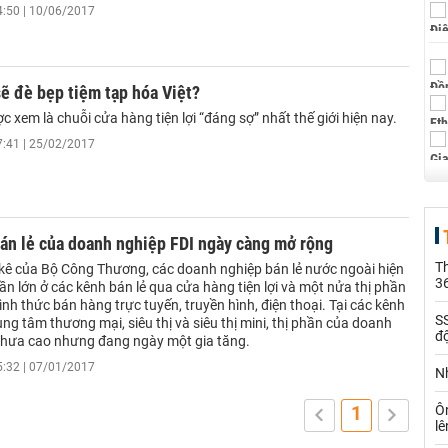
4:50 | 10/06/2017
ẽ đè bẹp tiệm tạp hóa Việt?
c xem là chuỗi cửa hàng tiện lợi “đáng sợ” nhất thế giới hiện nay.
7:41 | 25/02/2017
án lẻ của doanh nghiệp FDI ngày càng mở rộng
Th
kê của Bộ Công Thương, các doanh nghiệp bán lẻ nước ngoài hiện
36
ần lớn ở các kênh bán lẻ qua cửa hàng tiện lợi và một nửa thị phần
ình thức bán hàng trực tuyến, truyền hình, điện thoại. Tại các kênh
SS
ng tâm thương mại, siêu thị và siêu thị mini, thị phần của doanh
đ
chưa cao nhưng đang ngày một gia tăng.
5:32 | 07/01/2017
Nh
Ô
1
l