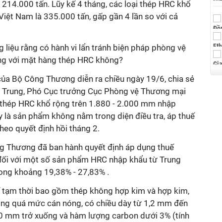
 214.000 tấn. Lũy kế 4 tháng, các loại thép HRC khổ
iệt Nam là 335.000 tấn, gấp gần 4 lần so với cả
g liệu rằng có hành vi lẩn tránh biện pháp phòng vệ
ng với mặt hàng thép HRC không?
của Bộ Công Thương diễn ra chiều ngày 19/6, chia sẻ
g Trung, Phó Cục trưởng Cục Phòng vệ Thương mại
 thép HRC khổ rộng trên 1.880 - 2.000 mm nhập
 là sản phẩm không nằm trong diện điều tra, áp thuế
heo quyết định hồi tháng 2.
g Thương đã ban hành quyết định áp dụng thuế
đối với một số sản phẩm HRC nhập khẩu từ Trung
ong khoảng 19,38% - 27,83% .
 tạm thời bao gồm thép không hợp kim và hợp kim,
ông quá mức cán nóng, có chiều dày từ 1,2 mm đến
0 mm trở xuống và hàm lượng carbon dưới 3% (tính