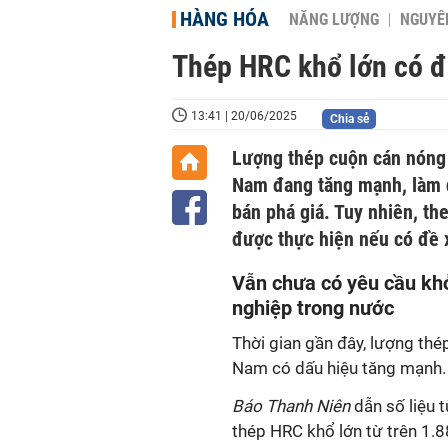
HÀNG HÓA
NĂNG LƯỢNG
NGUYÊN
Thép HRC khổ lớn có đ
13:41 | 20/06/2025
Chia sẻ
Lượng thép cuộn cán nóng 
Nam đang tăng mạnh, làm d
bán phá giá. Tuy nhiên, th
được thực hiện nếu có đề 
Vẫn chưa có yêu cầu khở
nghiệp trong nước
Thời gian gần đây, lượng th
Nam có dấu hiệu tăng mạnh.
B
áo Thanh Niên
dẫn số liệu 
thép HRC khổ lớn từ trên 1.