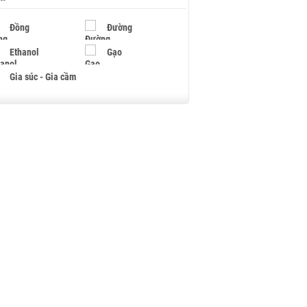
Đồng
Đường
Ethanol
Gạo
Gia súc - Gia cầm
Giấy
Gỗ
Hạt điều
Hồ tiêu - Hạt tiêu
Khí đốt
Kim loại khác
Mắc ca
Muối
Ngũ cốc
Nhựa - Hạt nhựa
Palladium
Phân bón