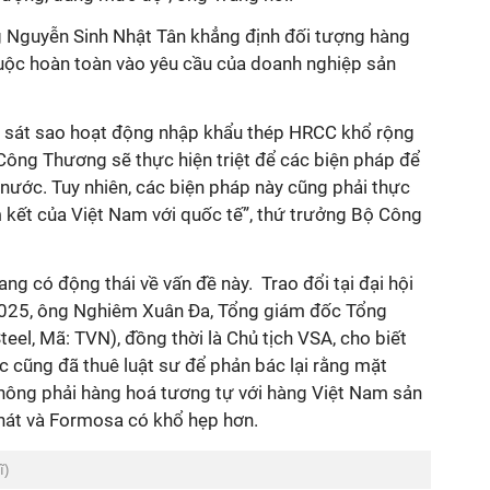
Nguyễn Sinh Nhật Tân khẳng định đối tượng hàng
uộc hoàn toàn vào yêu cầu của doanh nghiệp sản
i sát sao hoạt động nhập khẩu thép HRCC khổ rộng
 Công Thương sẽ thực hiện triệt để các biện pháp để
nước. Tuy nhiên, các biện pháp này cũng phải thực
m kết của Việt Nam với quốc tế”, thứ trưởng Bộ Công
ng có động thái về vấn đề này. Trao đổi tại đại hội
025, ông Nghiêm Xuân Đa, Tổng giám đốc Tổng
el, Mã: TVN), đồng thời là Chủ tịch VSA, cho biết
 cũng đã thuê luật sư để phản bác lại rằng mặt
hông phải hàng hoá tương tự với hàng Việt Nam sản
hát và Formosa có khổ hẹp hơn.
ĩ)