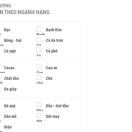
HƯƠNG
IN THEO NGÀNH HÀNG
Bạc
Bạch Kim
Bông - Sợi
Cá da trơn
Cá ngừ
Cà phê
Cacao
Cao su
Chất dẻo
Chè
Da giày
Đá quý
Dầu - Hạt dầu
Dầu mỏ
Dệt may
Điện