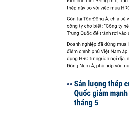
Kim cho biết. Đồng thời, đại
thép này so với việc mua H
Còn tại Tôn Đông Á, chia sẻ
công ty cho biết: “Công ty n
Trung Quốc để tránh rơi vào 
Doanh nghiệp đã dừng mua H
điểm chính phủ Việt Nam áp d
dụng HRC từ nguồn nội địa, 
Đông Nam Á, phù hợp với mục 
Sản lượng thép c
Quốc giảm mạnh 
tháng 5