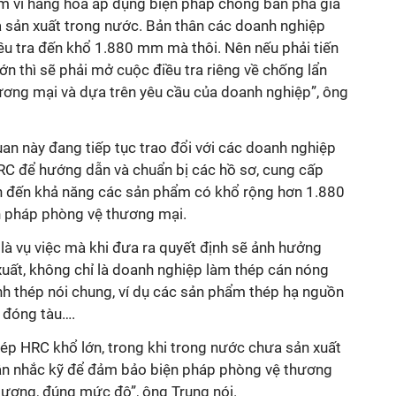
ạm vi hàng hoá áp dụng biện pháp chống bán phá giá
à sản xuất trong nước. Bản thân các doanh nghiệp
ều tra đến khổ 1.880 mm mà thôi. Nên nếu phải tiến
ớn thì sẽ phải mở cuộc điều tra riêng về chống lẩn
ương mại và dựa trên yêu cầu của doanh nghiệp”, ông
an này đang tiếp tục trao đổi với các doanh nghiệp
RC để hướng dẫn và chuẩn bị các hồ sơ, cung cấp
n đến khả năng các sản phẩm có khổ rộng hơn 1.880
n pháp phòng vệ thương mại.
 là vụ việc mà khi đưa ra quyết định sẽ ảnh hưởng
xuất, không chỉ là doanh nghiệp làm thép cán nóng
h thép nói chung, ví dụ các sản phẩm thép hạ nguồn
, đóng tàu….
ép HRC khổ lớn, trong khi trong nước chưa sản xuất
cân nhắc kỹ để đảm bảo biện pháp phòng vệ thương
ượng, đúng mức độ”, ông Trung nói.