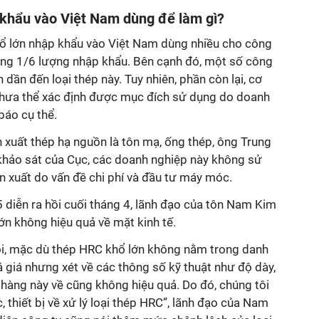
khẩu vào Việt Nam dùng để làm gì?
ổ lớn nhập khẩu vào Việt Nam dùng nhiều cho công
ng 1/6 lượng nhập khẩu. Bên cạnh đó, một số công
 dần đến loại thép này. Tuy nhiên, phần còn lại, cơ
hưa thể xác định được mục đích sử dụng do doanh
báo cụ thể.
 xuất thép hạ nguồn là tôn mạ, ống thép, ông Trung
 khảo sát của Cục, các doanh nghiệp này không sử
n xuất do vấn đề chi phí và đầu tư máy móc.
diễn ra hồi cuối tháng 4, lãnh đạo của tôn Nam Kim
ớn không hiệu quả về mặt kinh tế.
ôi, mặc dù thép HRC khổ lớn không nằm trong danh
 giá nhưng xét về các thông số kỹ thuật như độ dày,
p hàng này về cũng không hiệu quả. Do đó, chúng tôi
thiết bị về xử lý loại thép HRC”, lãnh đạo của Nam