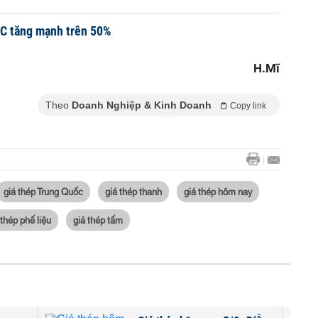
RC tăng mạnh trên 50%
H.Mĩ
Theo
Doanh Nghiệp & Kinh Doanh
Copy link
giá thép Trung Quốc
giá thép thanh
giá thép hôm nay
 thép phế liệu
giá thép tấm