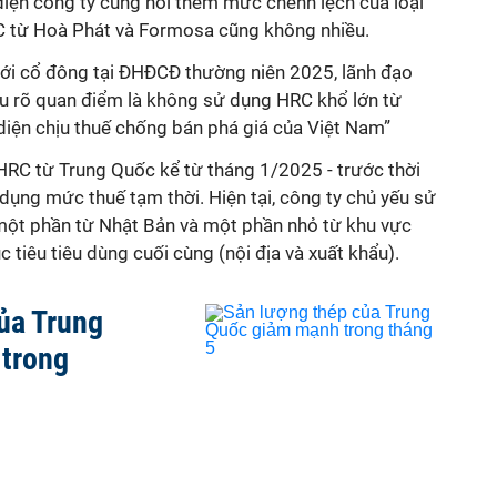
 diện công ty cũng nói thêm mức chênh lệch của loại
RC từ Hoà Phát và Formosa cũng không nhiều.
 với cổ đông tại ĐHĐCĐ thường niên 2025, lãnh đạo
êu rõ quan điểm là không sử dụng HRC khổ lớn từ
diện chịu thuế chống bán phá giá của Việt Nam”
RC từ Trung Quốc kể từ tháng 1/2025 - trước thời
ụng mức thuế tạm thời. Hiện tại, công ty chủ yếu sử
một phần từ Nhật Bản và một phần nhỏ từ khu vực
tiêu tiêu dùng cuối cùng (nội địa và xuất khẩu).
ủa Trung
trong