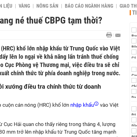
 LIỆU
VÀNG
NÔNG SẢN
BÁO CÁO NGÀNH HÀNG
GIAO T
T
ang né thuế CBPG tạm thời?
(HRC) khổ lớn nhập khẩu từ Trung Quốc vào Việt
ấy lên lo ngại về khả năng lẩn tránh thuế chống
eo Cục Phòng vệ Thương mại, việc điều tra sẽ chỉ
xuất chính thức từ phía doanh nghiệp trong nước.
i xướng điều tra chính thức từ doanh
ép cuộn cán nóng (HRC) khổ lớn
nhập khẩu
vào Việt
từ Cục Hải quan cho thấy riêng trong tháng 4, lượng
880 mm trở lên nhập khẩu từ Trung Quốc tăng mạnh