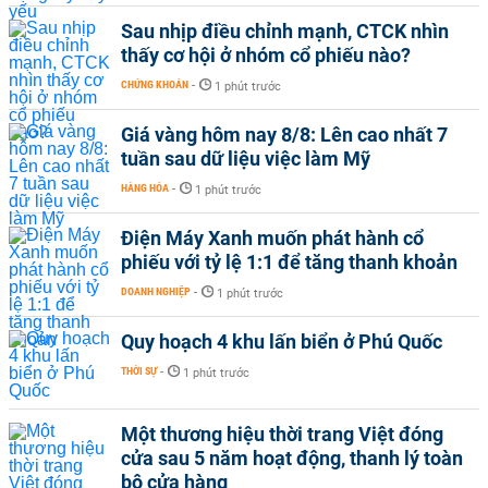
Sau nhịp điều chỉnh mạnh, CTCK nhìn
thấy cơ hội ở nhóm cổ phiếu nào?
CHỨNG KHOÁN
-
1 phút trước
Giá vàng hôm nay 8/8: Lên cao nhất 7
tuần sau dữ liệu việc làm Mỹ
HÀNG HÓA
-
1 phút trước
Điện Máy Xanh muốn phát hành cổ
phiếu với tỷ lệ 1:1 để tăng thanh khoản
DOANH NGHIỆP
-
1 phút trước
Quy hoạch 4 khu lấn biển ở Phú Quốc
THỜI SỰ
-
1 phút trước
Một thương hiệu thời trang Việt đóng
cửa sau 5 năm hoạt động, thanh lý toàn
bộ cửa hàng