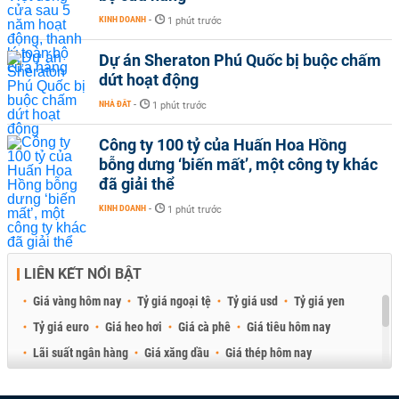
KINH DOANH
-
1 phút trước
Dự án Sheraton Phú Quốc bị buộc chấm
dứt hoạt động
NHÀ ĐẤT
-
1 phút trước
Công ty 100 tỷ của Huấn Hoa Hồng
bỗng dưng ‘biến mất’, một công ty khác
đã giải thể
KINH DOANH
-
1 phút trước
LIÊN KẾT NỔI BẬT
Giá vàng hôm nay
Tỷ giá ngoại tệ
Tỷ giá usd
Tỷ giá yen
Tỷ giá euro
Giá heo hơi
Giá cà phê
Giá tiêu hôm nay
Lãi suất ngân hàng
Giá xăng dầu
Giá thép hôm nay
Giá sầu riêng
Giá thịt heo
Giá gạo
Giá cao su