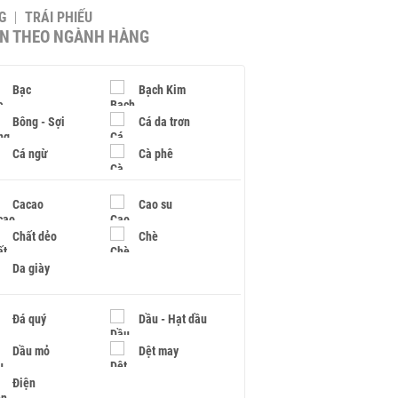
G
TRÁI PHIẾU
IN THEO NGÀNH HÀNG
Bạc
Bạch Kim
Bông - Sợi
Cá da trơn
Cá ngừ
Cà phê
Cacao
Cao su
Chất dẻo
Chè
Da giày
Đá quý
Dầu - Hạt dầu
Dầu mỏ
Dệt may
Điện