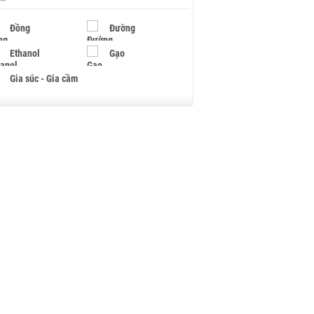
Đồng
Đường
Ethanol
Gạo
Gia súc - Gia cầm
Giấy
Gỗ
Hạt điều
Hồ tiêu - Hạt tiêu
Khí đốt
Kim loại khác
Mắc ca
Muối
Ngũ cốc
Nhựa - Hạt nhựa
Palladium
Phân bón