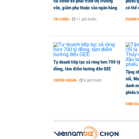
tài chính để phát triển thị trường
phiếu q
vốn, giảm phụ thuộc vào ngân hàng
có thể 
Sacombank phát hành ba đợt trái ph
10%/năm
TÀI CHÍNH
-
11 giờ trước
DOANH 
TÀI CHÍNH
-
1 phút trước
Xuất khẩu gạo của Thái Lan dự k
HÀNG HÓA
-
1 phút trước
Tự doanh tiếp tục xả ròng hơn 700 tỷ
đồng, tâm điểm hướng đến GEE
Tặng nh
nổi, M
CHỨNG KHOÁN
-
9 giờ trước
danh mụ
phiếu t
KINH D