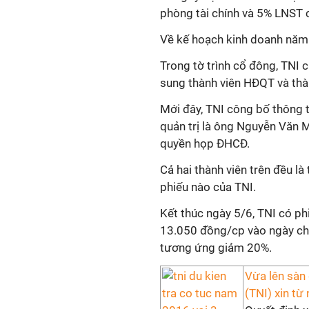
phòng tài chính và 5% LNST 
Về kế hoạch kinh doanh năm 2
Trong tờ trình cổ đông, TNI 
sung thành viên HĐQT và thà
Mới đây, TNI công bố thông t
quản trị là ông Nguyễn Văn 
quyền họp ĐHCĐ.
Cả hai thành viên trên đều l
phiếu nào của TNI.
Kết thúc ngày 5/6, TNI có ph
13.050 đồng/cp vào ngày chà
tương ứng giảm 20%.
Vừa lên sàn
(TNI) xin từ