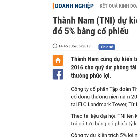
DOANH NGHIỆP
KẾT QUẢ KINH D
Thành Nam (TNI) dự ki
đó 5% bằng cổ phiếu
14:45 | 06/06/2017
Chia sẻ
Thành Nam cũng dự kiến tr
2016 cho quỹ dự phòng tài
thưởng phúc lợi.
Công ty cổ phần Tập đoàn Th
cổ đông thường niên năm 20
tại FLC Landmark Tower, Từ 
Theo tài liệu đại hội, TNI lê
trả cổ tức bằng cổ phiếu tỷ l
Công ty dự kiến trích 5% lợ