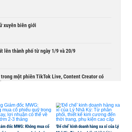
tử xuyên biên giới
t lên thành phố từ ngày 1/9 và 20/9
 trong một phiên TikTok Live, Content Creator có
đêm
g trong phiên chào sàn, vốn hóa có lúc vượt
iám đốc MWG: Không mua cổ
'Đế chế’ kinh doanh hàng xa xỉ của Lý