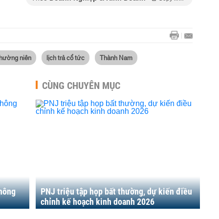
thường niên
lịch trả cổ tức
Thành Nam
CÙNG CHUYÊN MỤC
không
PNJ triệu tập họp bất thường, dự kiến điều
chỉnh kế hoạch kinh doanh 2026