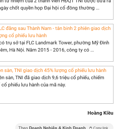
xin từ nhiệm của 2 thành viên HĐQT TNI được đưa ra
gày chốt quyền họp Đại hội cổ đông thường ...
LC đằng sau Thành Nam - tân binh 2 phiên giao dịch
ợng cổ phiếu lưu hành
ó trụ sở tại FLC Landmark Tower, phường Mỹ Đình
êm, Hà Nội. Năm 2015 - 2016, công ty có ...
ên sàn, TNI giao dịch 45% lượng cổ phiếu lưu hành
ên sàn, TNI đã giao dịch 9,6 triệu cổ phiếu, chiếm
 cổ phiếu lưu hành của mã này.
Hoàng Kiều
Theo
Doanh Nghiệp & Kinh Doanh
Copy link