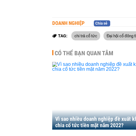
DOANH NGHIỆP
Chia sẻ
chi trả cổ tức
Đại hội cổ đông 
TAG:
CÓ THỂ BẠN QUAN TÂM
Vì sao nhiều doanh nghiệp đề xuất 
chia cổ tức tiền mặt năm 2022?