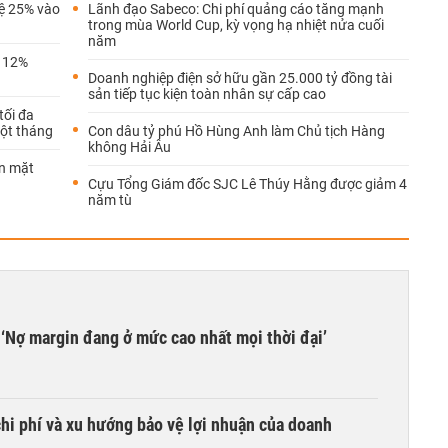
lệ 25% vào
Lãnh đạo Sabeco: Chi phí quảng cáo tăng mạnh
trong mùa World Cup, kỳ vọng hạ nhiệt nửa cuối
năm
c 12%
Doanh nghiệp điện sở hữu gần 25.000 tỷ đồng tài
sản tiếp tục kiện toàn nhân sự cấp cao
tối đa
một tháng
Con dâu tỷ phú Hồ Hùng Anh làm Chủ tịch Hàng
không Hải Âu
ền mặt
Cựu Tổng Giám đốc SJC Lê Thúy Hằng được giảm 4
năm tù
‘Nợ margin đang ở mức cao nhất mọi thời đại’
hi phí và xu hướng bảo vệ lợi nhuận của doanh