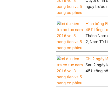
Quyết định 
ngay trước n
Hình bóng F
45% tổng lư
Thành Nam c
2, Nam Từ Li
Chỉ 2 ngày l
Sau 2 ngày l
45% tổng số