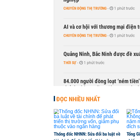
CHUYỂN ĐỘNG THỊ TRƯỜNG
-
1 phút trước
AI và cơ hội với thương mại điện 
CHUYỂN ĐỘNG THỊ TRƯỜNG
-
1 phút trước
Quảng Ninh, Bắc Ninh được đề xuấ
THỜI SỰ
-
1 phút trước
84.000 người đồng loạt ‘ném tiền’
thể thu hàng trăm triệu qua một 
KINH DOANH
-
1 phút trước
ĐỌC NHIỀU NHẤT
Cổ phiếu Điện Máy Xanh (DMX) tăn
105.000 tỷ đồng
CHỨNG KHOÁN
-
1 phút trước
Thống đốc NHNN: Sửa đổi ba luật về
Tổng G