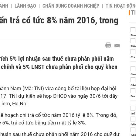
OANH
LÃNH ĐẠO
CHÂN DUNG DOANH NGHIỆP
TIN HOẠT ĐỘN
T
ến trả cổ tức 8% năm 2016, trong
ích 5% lợi nhuận sau thuế chưa phân phối năm
 chính và 5% LNST chưa phân phối cho quỹ khen
ành Nam (Mã: TNI) vừa công bố tài liệu họp đại hội
17. TNI dự kiến sẽ họp ĐHCĐ vào ngày 30/6 tới đây
Liêm, Hà Nội.
n kế hoạch chi trả cổ tức năm 2016 tỷ lệ 8%. Trong đó,
ệ 5%, trả cổ tức bằng tiền mặt tỷ lệ 3%.
i nhuận sau thuế chưa phân phối năm 2016 cho quỹ dự