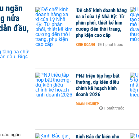
ều ngân
'Đế chế’ kinh doanh hàng
ng nửa
xa xỉ của Lý Nhã Kỳ: Từ
phân phối, thiết kế kim
dẫn đầu,
cương đến thời trang,
phụ kiện cao cấp
KINH DOANH
-
1 phút trước
PNJ triệu tập họp bất
thường, dự kiến điều
chỉnh kế hoạch kinh
doanh 2026
DOANH NGHIỆP
-
1 phút trước
ụ các ngân
Kinh Bắc dự kiến cho