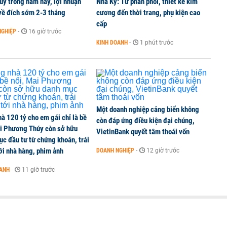
uỹ trong năm nay, lợi nhuận
Nhã Kỳ: Từ phân phối, thiết kế kim
về đích sớm 2-3 tháng
cương đến thời trang, phụ kiện cao
iếu thu về hơn 3.600 tỷ, lãi suất trả lên tới
cấp
NGHIỆP
-
16 giờ trước
KINH DOANH
-
1 phút trước
iến giảm 15% trong năm 2026
Một doanh nghiệp cảng biển không
à 120 tỷ cho em gái chỉ là bề
còn đáp ứng điều kiện đại chúng,
ai Phương Thúy còn sở hữu
VietinBank quyết tâm thoái vốn
c đầu tư từ chứng khoán, trái
ới nhà hàng, phim ảnh
DOANH NGHIỆP
-
12 giờ trước
OANH
-
11 giờ trước