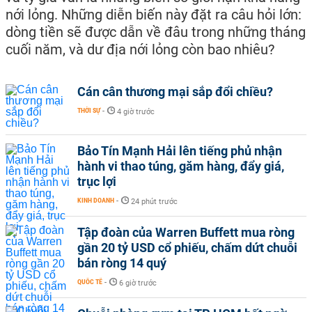
nới lỏng. Những diễn biến này đặt ra câu hỏi lớn:
dòng tiền sẽ được dẫn về đâu trong những tháng
cuối năm, và dư địa nới lỏng còn bao nhiêu?
Cán cân thương mại sắp đổi chiều?
THỜI SỰ
-
4 giờ trước
Bảo Tín Mạnh Hải lên tiếng phủ nhận
hành vi thao túng, găm hàng, đẩy giá,
trục lợi
KINH DOANH
-
24 phút trước
Tập đoàn của Warren Buffett mua ròng
gần 20 tỷ USD cổ phiếu, chấm dứt chuỗi
bán ròng 14 quý
QUỐC TẾ
-
6 giờ trước