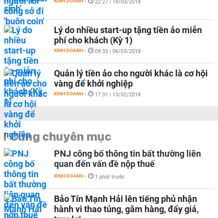
KINH DOANH
-
22:27 | 18/03/2018
Lý do nhiều start-up tặng tiền ảo miễn
phí cho khách (Kỳ 1)
KINH DOANH
-
09:33 | 06/03/2018
Quản lý tiền ảo cho người khác là cơ hội
vàng để khởi nghiệp
KINH DOANH
-
17:31 | 13/02/2018
Cùng chuyên mục
PNJ công bố thông tin bất thường liên
quan đến vấn đề nộp thuế
KINH DOANH
-
1 phút trước
Bảo Tín Mạnh Hải lên tiếng phủ nhận
hành vi thao túng, găm hàng, đẩy giá,