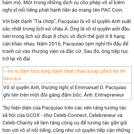
hâm mộ. Một trong những dịch vụ cho phép võ sĩ kiêm
nghị sĩ nổi tiếng phát hành tiền ảo mang tên PAC Coin.
Với biệt danh "Tia chớp", Pacquiao là võ sĩ quyền Anh xuất
sắc nhất trong lịch sử châu Á. Ông là võ sĩ quyền anh đầu
tiên trong lịch sử đoạt 8 chức vô địch thế giới ở 8 hạng
cân khác nhau. Năm 2016, Pacquiao tạm nghỉ thi đấu để
tranh cử vào thượng viện và đắc cử. Sau đó, ông tiếp tục
trở lại võ đài.
Võ sĩ quyền Anh, thượng nghị sĩ Emmanuel D. Pacquiao
ghi tên trên một đôi găng đấm bốc. Ảnh: Entrepreneur
"Sự hiện diện của Pacquiao trên các nên tảng tương tác
xã hội của GCOX - như Celeb-Connect, Celebreneur và
Celeb-Charity sẽ làm tăng công cụ để tương tác gần gũi
hơn với võ sĩ nổi tiếng, cũng như có quyền tiếp cận những