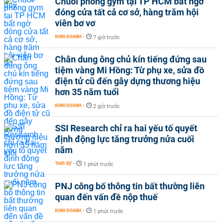
Chuỗi phòng gym tại TP HCM bất ngờ
đóng cửa tất cả cơ sở, hàng trăm hội
viên bơ vơ
KINH DOANH
-
7 giờ trước
Chân dung ông chủ kín tiếng đứng sau
tiệm vàng Mi Hồng: Từ phụ xe, sửa đồ
điện tử cũ đến gây dựng thương hiệu
hơn 35 năm tuổi
KINH DOANH
-
2 giờ trước
SSI Research chỉ ra hai yếu tố quyết
định động lực tăng trưởng nửa cuối
năm
THỜI SỰ
-
1 phút trước
PNJ công bố thông tin bất thường liên
quan đến vấn đề nộp thuế
KINH DOANH
-
1 phút trước