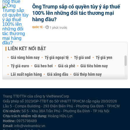
Ông Trump sắp có quyền tùy ý áp thuế
100% lên những đối tác thương mại
hàng đầu?
QUỐC TẾ
-
1 phút trước
LIÊN KẾT NỔI BẬT
Giá vàng hôm nay
Tỷ giá ngoại tệ
Tỷ giá usd
Tỷ giá yen
Tỷ giá euro
Giá heo hơi
Giá cà phê
Giá tiêu hôm nay
Lãi suất ngân hàng
Giá xăng dầu
Giá thép hôm nay
Giá sầu riêng
Giá thịt heo
Giá gạo
Giá cao su
Best Retail Brokers
Diễn đàn đầu tư Việt Nam 2026
Trang TTĐTTH của công ty VietNewsCorp
Giấy phép số 3323/GP-TTĐT do Sở VH&TT TP.HCM cấp ngày 20/3/2026
Lầu 5 - Compa Building - 293 Điện Biên Phủ - Phường Gia Định - TP.HCM
Chi nhánh:
Số 5 - Khu 38A Trần Phú - Phường Ba Đình - TP. Hà Nội
Chịu trách nhiệm nội dung:
Hoàng Hữu Lợi
Hotline:
0975798489
Email:
info@vietnambiz.vn