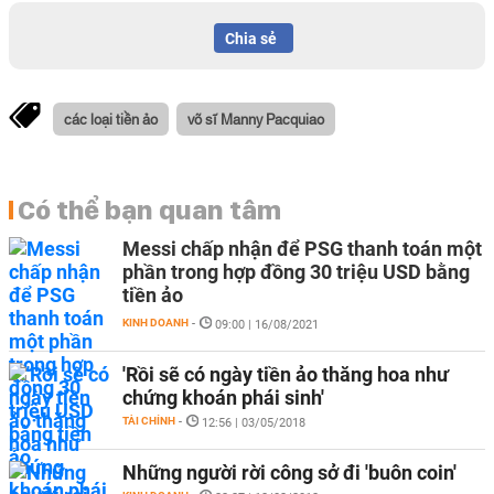
Chia sẻ
các loại tiền ảo
võ sĩ Manny Pacquiao
Có thể bạn quan tâm
Messi chấp nhận để PSG thanh toán một
phần trong hợp đồng 30 triệu USD bằng
tiền ảo
KINH DOANH
-
09:00 | 16/08/2021
'Rồi sẽ có ngày tiền ảo thăng hoa như
chứng khoán phái sinh'
TÀI CHÍNH
-
12:56 | 03/05/2018
Những người rời công sở đi 'buôn coin'