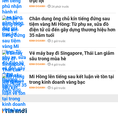
trục lợi
KINH DOANH
-
24 phút trước
Chân dung ông chủ kín tiếng đứng sau
tiệm vàng Mi Hồng: Từ phụ xe, sửa đồ
điện tử cũ đến gây dựng thương hiệu hơn
35 năm tuổi
KINH DOANH
-
2 giờ trước
Vé máy bay đi Singapore, Thái Lan giảm
sâu trong mùa hè
KINH DOANH
-
4 giờ trước
Mi Hồng lên tiếng sau kết luận về tồn tại
trong kinh doanh vàng bạc
KINH DOANH
-
5 giờ trước
Tin mới