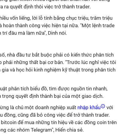
a ra quyết định thôi việc trở thành trader.
ều vốn liếng, lời lỗ tính bằng chục triệu, trăm triệu
à hoàn thành công việc hiện tại nữa. "Một lệnh trade
 trí đâu mà làm nữa", Dinh nói.
 số, nhà đầu tư bắt buộc phải có kiến thức phân tích
phải những thất bại cơ bản. "Trước lúc nghỉ việc tôi
 gia và học hỏi kinh nghiệm kỹ thuật trong phân tích
ật phân tích biểu đồ, tìm được nguồn tin nhanh,
n trọng quyết định thành bại của một giao dịch.
 từng là chủ một doanh nghiệp xuất
nhập khẩu
với
u đồng, cũng đã bỏ công việc để trở thành trader.
,2 bitcoin để mua những tín hiệu về các đồng coin trên
ng các nhóm Telegram", Hiển chia sẻ.