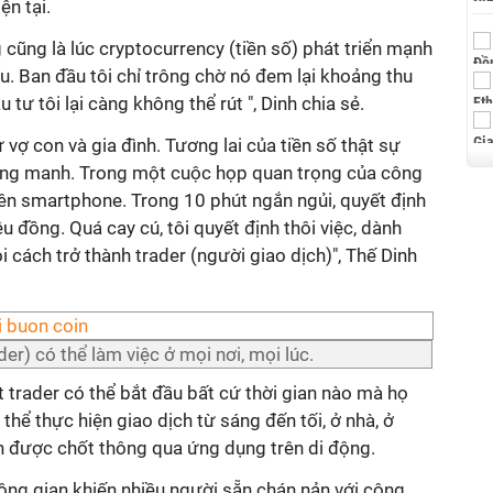
ện tại.
g cũng là lúc cryptocurrency (tiền số) phát triển mạnh
ểu. Ban đầu tôi chỉ trông chờ nó đem lại khoảng thu
tư tôi lại càng không thể rút ", Dinh chia sẻ.
ừ vợ con và gia đình. Tương lai của tiền số thật sự
 mong manh. Trong một cuộc họp quan trọng của công
ố trên smartphone. Trong 10 phút ngắn ngủi, quyết định
ệu đồng. Quá cay cú, tôi quyết định thôi việc, dành
i cách trở thành trader (người giao dịch)", Thế Dinh
der) có thể làm việc ở mọi nơi, mọi lúc.
 trader có thể bắt đầu bất cứ thời gian nào mà họ
thể thực hiện giao dịch từ sáng đến tối, ở nhà, ở
n được chốt thông qua ứng dụng trên di động.
ông gian khiến nhiều người sẵn chán nản với công