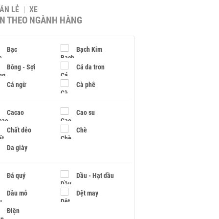
BÁN LẺ
XE
IN THEO NGÀNH HÀNG
Bạc
Bạch Kim
Bông - Sợi
Cá da trơn
Cá ngừ
Cà phê
Cacao
Cao su
Chất dẻo
Chè
Da giày
Đá quý
Dầu - Hạt dầu
Dầu mỏ
Dệt may
Điện