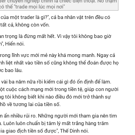
ader chuyên nghiệp chính là chiếc điện thoại. Nó thậm
ó thể "trade mọi lúc mọi nơi"
 của một trader là gì?", cả ba nhân vật trên đều có
 tất cả, không còn vốn.
uan trọng là đừng mất hết. Vì vậy tôi không bao giờ
", Hiển nói.
trong lĩnh vực mới mẻ này khá mong manh. Ngay cả
nh liệt nhất vào tiền số cũng không thể đoán được họ
ợc bao lâu.
 vài ba năm nữa rồi kiếm cái gì đó ổn định để làm.
 một cuộc cách mạng mới trong tiền tệ, giúp con người
 tôi không biết khi nào điều đó mới trở thành sự
hồ về tương lai của tiền số.
ềm ẩn nhiều rủi ro. Những người mới tham gia nên tìm
ầu. Luôn luôn chuẩn bị tâm lý mất trắng hàng trăm
a giao địch tiền số được", Thế Dinh nói.