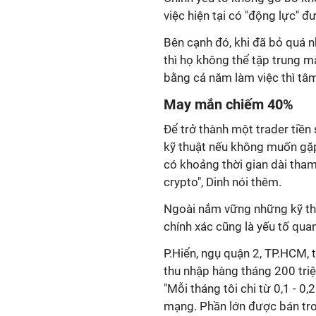
việc hiện tại có "động lực" đư
Bên cạnh đó, khi đã bỏ quá nhi
thì họ không thể tập trung m
bằng cả năm làm việc thì tâm
May mắn chiếm 40%
Để trở thành một trader tiền
kỹ thuật nếu không muốn gặp 
có khoảng thời gian dài tham
crypto", Dinh nói thêm.
Ngoài nắm vững những kỹ thu
chính xác cũng là yếu tố qua
P.Hiển, ngụ quận 2, TP.HCM,
thu nhập hàng tháng 200 triệ
"Mỗi tháng tôi chi từ 0,1 - 0
mạng. Phần lớn được bán tro