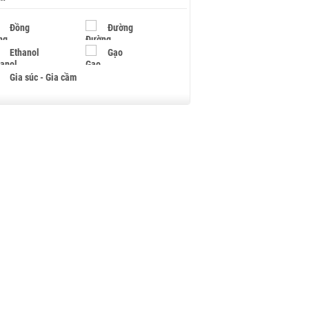
Đồng
Đường
Ethanol
Gạo
Gia súc - Gia cầm
Giấy
Gỗ
Hạt điều
Hồ tiêu - Hạt tiêu
Khí đốt
Kim loại khác
Mắc ca
Muối
Ngũ cốc
Nhựa - Hạt nhựa
Palladium
Phân bón