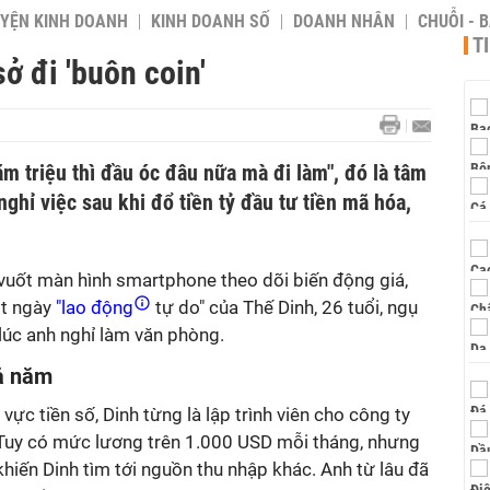
YỆN KINH DOANH
KINH DOANH SỐ
DOANH NHÂN
CHUỖI - 
T
ở đi 'buôn coin'
răm triệu thì đầu óc đâu nữa mà đi làm", đó là tâm
ghỉ việc sau khi đổ tiền tỷ đầu tư tiền mã hóa,
 vuốt màn hình smartphone theo dõi biến động giá,
một ngày
"lao động
tự do" của Thế Dinh, 26 tuổi, ngụ
lúc anh nghỉ làm văn phòng.
cả năm
vực tiền số, Dinh từng là lập trình viên cho công ty
 Tuy có mức lương trên 1.000 USD mỗi tháng, nhưng
hiến Dinh tìm tới nguồn thu nhập khác. Anh từ lâu đã