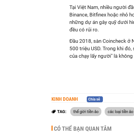
Tại Việt Nam, nhiều người đầ
Binance, Bitfinex hoặc nhỏ h
những dự án gây quỹ dưới hìn
đều có rủi ro.
Đầu 2018, sàn Coincheck ở N
500 triệu USD. Trong khi đó,
của chạy lấy người" là không
KINH DOANH
Chia sẻ
thế giới tiền ảo
các loại tiền ảo
TAG:
CÓ THỂ BẠN QUAN TÂM