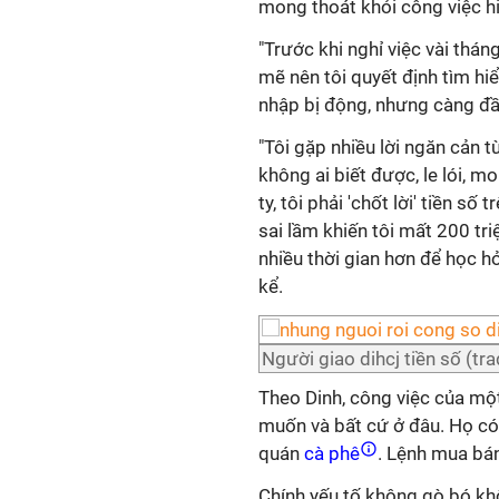
mong thoát khỏi công việc hi
"Trước khi nghỉ việc vài thán
mẽ nên tôi quyết định tìm hi
nhập bị động, nhưng càng đầu 
"Tôi gặp nhiều lời ngăn cản t
không ai biết được, le lói,
ty, tôi phải 'chốt lời' tiền s
sai lầm khiến tôi mất 200 tri
nhiều thời gian hơn để học hỏ
kể.
Người giao dihcj tiền số (tra
Theo Dinh, công việc của một
muốn và bất cứ ở đâu. Họ có 
quán
cà phê
. Lệnh mua bá
Chính yếu tố không gò bó kh