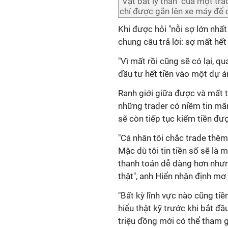
"Vật bất ly thân" của một tr
chí được gắn lên xe máy để c
Khi được hỏi "nỗi sợ lớn nhất
chung câu trả lời: sợ mất hết
"Vì mất rồi cũng sẽ có lại, q
đầu tư hết tiền vào một dự án
Ranh giới giữa được và mất 
những trader có niềm tin mã
sẽ còn tiếp tục kiếm tiền đư
"Cá nhân tôi chắc trade thêm
Mặc dù tôi tin tiền số sẽ là
thanh toán dễ dàng hơn nhưng
thật", anh Hiển nhận định mơ 
"Bất kỳ lĩnh vực nào cũng ti
hiểu thật kỹ trước khi bắt đ
triệu đồng mới có thể tham gi