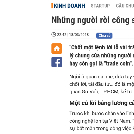
KINH DOANH
STARTUP
CÂU CHU
Những người rời công s
22:42 | 18/03/2018
Chia sẻ
"Chốt một lệnh lời lỗ vài t
lý chung của những người n
hay còn gọi là "trade coin".
Ngồi ở quán cà phê, đưa tay
chốt lời, tái đầu tư... đó là 
quận Gò Vấp, TP.HCM, kể từ 
Một cú lời bằng lương 
Trước khi bước chân vào lĩnh 
công nghệ lớn tại Việt Nam.
sự bất mãn trong công việc k