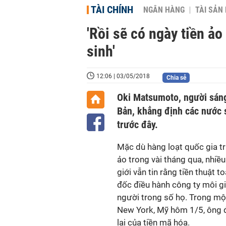
TÀI CHÍNH
NGÂN HÀNG
TÀI SẢN
'Rồi sẽ có ngày tiền ả
sinh'
12:06 | 03/05/2018
Chia sẻ
Oki Matsumoto, người sáng
Bản, khẳng định các nước 
trước đây.
Mặc dù hàng loạt quốc gia trấ
ảo trong vài tháng qua, nhiề
giới vẫn tin rằng tiền thuật 
đốc điều hành công ty môi gi
người trong số họ. Trong một
New York, Mỹ hôm 1/5, ông đ
lai của tiền mã hóa.