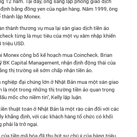
g 12 năm. Tại đây, ông sáng lập phòng giao dịch
 định bằng đồng yen của ngân hàng. Năm 1999, ông
ể thành lập Monex.
n thành thương vụ mua lại sàn giao dịch tiền ảo
ncheck từng là mục tiêu của một vụ xâm nhập khiến
4 triệu USD.
hi Monex công bố kế hoạch mua Coincheck. Brian
uỹ BK Capital Management, nhận định động thái của
rằng thị trường sẽ sớm chấp nhận tiền ảo.
h nghiệp đại chúng lớn ở Nhật Bản mua một sàn giao
ản là một trong những thị trường tiền ảo quan trọng
ấu mốc cho niềm tin", Kelly lập luận.
tiền thuật toán ở Nhật Bản là một rào cản đối với các
ly khẳng định, với các khách hàng tổ chức có khối
 phải là trở ngại.
của tiền mã hóa đã thu hút sự chú ý của hàng triệu