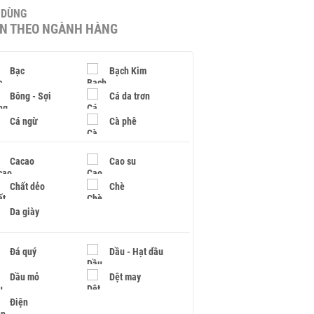
U DÙNG
IN THEO NGÀNH HÀNG
Bạc
Bạch Kim
Bông - Sợi
Cá da trơn
Cá ngừ
Cà phê
Cacao
Cao su
Chất dẻo
Chè
Da giày
Đá quý
Dầu - Hạt dầu
Dầu mỏ
Dệt may
Điện