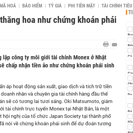
 MÃ HOÁ
BẢO HIỂM
TỶ GIÁ
PHI TIỀN MẶT
TÀI CHÍNH TIÊ
T
o thăng hoa như chứng khoán phái
 lập công ty môi giới tài chính Monex ở Nhật
sẽ chấp nhận tiền ảo như chứng khoán phái sinh
n áp hoạt động sản xuất, giao dịch và tích trữ tiền
u doanh nhân và chuyên gia tài chính hàng đầu thế
toán sẽ có tương lai tươi sáng. Oki Matsumoto, giám
ới tài chính trực tuyến Monex tại Nhật Bản, là một
 hội nghị của tổ chức Japan Society tại thành phố
ã nói về chứng khoán phái sinh để dự đoán tương