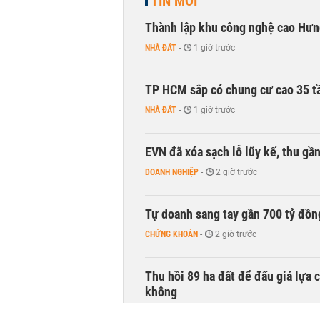
TIN MỚI
Thành lập khu công nghệ cao Hưn
NHÀ ĐẤT
-
1 giờ trước
TP HCM sắp có chung cư cao 35 tầ
NHÀ ĐẤT
-
1 giờ trước
EVN đã xóa sạch lỗ lũy kế, thu g
DOANH NGHIỆP
-
2 giờ trước
Tự doanh sang tay gần 700 tỷ đồn
CHỨNG KHOÁN
-
2 giờ trước
Thu hồi 89 ha đất để đấu giá lựa 
không
NHÀ ĐẤT
-
3 giờ trước