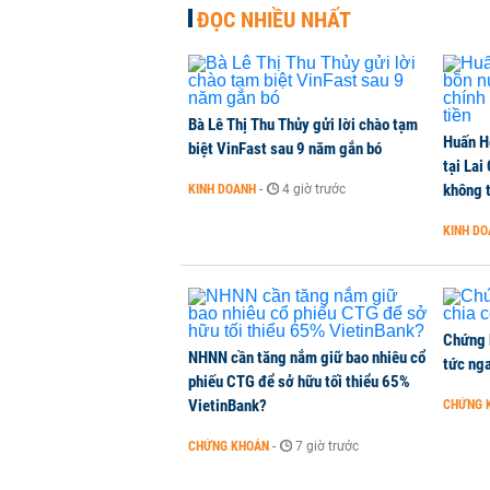
ĐỌC NHIỀU NHẤT
Dòng tiền ngoại bất ngờ trở lại T
CHỨNG KHOÁN
-
3 giờ trước
Bà Lê Thị Thu Thủy gửi lời chào tạm
Huấn H
Kiến nghị đưa người bán hàng onl
biệt VinFast sau 9 năm gắn bó
tại Lai
THỜI SỰ
-
3 giờ trước
không t
KINH DOANH
-
4 giờ trước
KINH D
TikToker Khánh Sky, Vua Quạt, Hồ
KINH DOANH
-
3 giờ trước
Chứng 
NHNN cần tăng nắm giữ bao nhiêu cổ
tức nga
phiếu CTG để sở hữu tối thiểu 65%
VietinBank?
CHỨNG 
CHỨNG KHOÁN
-
7 giờ trước