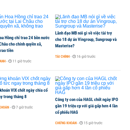
TCK, ai đã mua vào?
Lãnh đạo MB nói gì về việc tài trợ
oa Hồng chỉ trao 24 bồn nước
ine, lao động công trình đóng BHXH bắt buộc
cho 18 dự án Vingroup, Sungroup và
 Châu cho chính quyền xã,
Masterise?
rao tiền
TÀI CHÍNH
-
16 giờ trước
OANH
-
11 giờ trước
 Văn Khoa bị khởi tố
khoán VIX chốt ngày chia cổ
y trong tháng 8
Công ty con của HAGL chốt ngày IPO
gần 19 triệu cp với giá gấp hơn 4 lần
KHOÁN
-
7 giờ trước
cổ phiếu HAG
CHỨNG KHOÁN
-
15 giờ trước