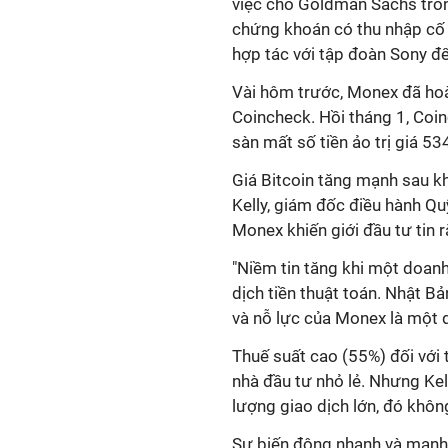
việc cho Goldman Sachs tron
chứng khoán có thu nhập cố
hợp tác với tập đoàn Sony đ
Vài hôm trước, Monex đã hoà
Coincheck. Hồi tháng 1, Coi
sàn mất số tiền ảo trị giá 53
Giá Bitcoin tăng mạnh sau k
Kelly, giám đốc điều hành Q
Monex khiến giới đầu tư tin 
"Niềm tin tăng khi một doan
dịch tiền thuật toán. Nhật B
và nỗ lực của Monex là một d
Thuế suất cao (55%) đối với 
nhà đầu tư nhỏ lẻ. Nhưng Kel
lượng giao dịch lớn, đó không
Sự biến động nhanh và mạnh 