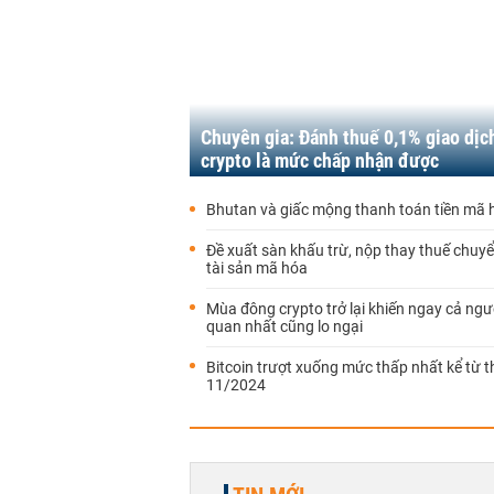
Chuyên gia: Đánh thuế 0,1% giao dịc
crypto là mức chấp nhận được
Bhutan và giấc mộng thanh toán tiền mã 
Đề xuất sàn khấu trừ, nộp thay thuế chu
tài sản mã hóa
Mùa đông crypto trở lại khiến ngay cả ngườ
quan nhất cũng lo ngại
Bitcoin trượt xuống mức thấp nhất kể từ 
11/2024