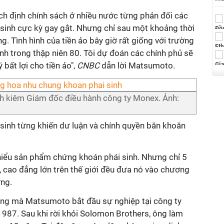
ạch định chính sách ở nhiều nước từng phản đối các
inh cực kỳ gay gắt. Nhưng chỉ sau một khoảng thời
g. Tình hình của tiền ảo bây giờ rất giống với trường
nh trong thập niên 80. Tôi dự đoán các chính phủ sẽ
bất lợi cho tiền ảo",
CNBC
dẫn lời Matsumoto.
h kiêm Giám đốc điều hành công ty Monex. Ảnh:
sinh từng khiến dư luận và chính quyền băn khoăn
i hiểu sản phẩm chứng khoán phái sinh. Nhưng chỉ 5
, cao đẳng lớn trên thế giới đều đưa nó vào chương
ứng.
ảng mà Matsumoto bắt đầu sự nghiệp tại công ty
87. Sau khi rời khỏi Solomon Brothers, ông làm