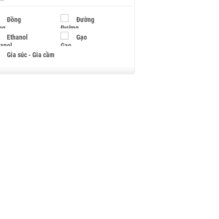
Đồng
Đường
Ethanol
Gạo
Gia súc - Gia cầm
Giấy
Gỗ
Hạt điều
Hồ tiêu - Hạt tiêu
Khí đốt
Kim loại khác
Mắc ca
Muối
Ngũ cốc
Nhựa - Hạt nhựa
Palladium
Phân bón