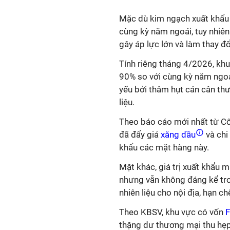
Mặc dù kim ngạch xuất khẩu 
cùng kỳ năm ngoái, tuy nhiê
gây áp lực lớn và làm thay đổ
Tính riêng tháng 4/2026, khu
90% so với cùng kỳ năm ngoá
yếu bởi thâm hụt cán cân th
liệu.
Theo báo cáo mới nhất từ C
đã đẩy giá
xăng dầu
và chi
khẩu các mặt hàng này.
Mặt khác, giá trị xuất khẩu m
nhưng vẫn không đáng kể tr
nhiên liệu cho nội địa, hạn c
Theo KBSV, khu vực có vốn
F
thặng dư thương mại thu hẹp