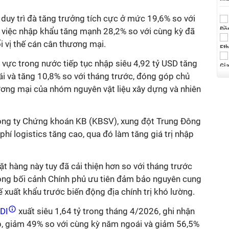
duy trì đà tăng trưởng tích cực ở mức 19,6% so với
n việc nhập khẩu tăng mạnh 28,2% so với cùng kỳ đã
i vị thế cán cân thương mại.
 vực trong nước tiếp tục nhập siêu 4,92 tỷ USD tăng
i và tăng 10,8% so với tháng trước, đóng góp chủ
ương mại của nhóm nguyên vật liệu xây dựng và nhiên
ông ty Chứng khoán KB (KBSV), xung đột Trung Đông
 phí logistics tăng cao, qua đó làm tăng giá trị nhập
ặt hàng này tuy đã cải thiện hơn so với tháng trước
ong bối cảnh Chính phủ ưu tiên đảm bảo nguyên cung
hế xuất khẩu trước biến động địa chính trị khó lường.
DI
xuất siêu 1,64 tỷ trong tháng 4/2026, ghi nhận
, giảm 49% so với cùng kỳ năm ngoái và giảm 56,5%