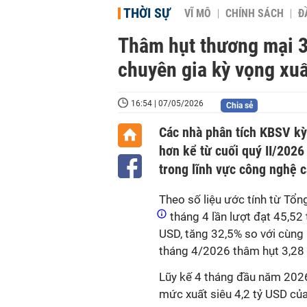
THỜI SỰ
VĨ MÔ
CHÍNH SÁCH
Đ
Thâm hụt thương mại 3,
chuyên gia kỳ vọng xuất
16:54 | 07/05/2026
Chia sẻ
Các nhà phân tích KBSV kỳ 
hơn kể từ cuối quý II/2026
trong lĩnh vực công nghệ c
Theo số liệu ước tính từ Tổ
tháng 4 lần lượt đạt 45,52 
USD, tăng 32,5% so với cùng
tháng 4/2026 thâm hụt 3,28 
Lũy kế 4 tháng đầu năm 2026,
mức xuất siêu 4,2 tỷ USD củ