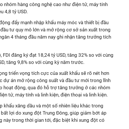
 do nhóm hàng công nghệ cao như điện tử, máy tính
êu 4,8 tỷ USD.
 động đẩy mạnh nhập khẩu máy móc và thiết bị đầu
đầu tư quy mô lớn và mở rộng cơ sở sản xuất trong
 ngân 4 tháng đầu năm nay ghi nhận tăng trưởng tích
, FDI đăng ký đạt 18,24 tỷ USD, tăng 32% so với cùng
USD, tăng 9,8% so với cùng kỳ năm trước.
ng triển vọng tích cực của xuất khẩu sẽ rõ nét hơn
ác dự án mở rộng công suất và đầu tư mới trong lĩnh
o hoạt động, qua đó hỗ trợ tăng trưởng ở các nhóm
n tử, máy tính và linh kiện, điện thoại và linh kiện.
p khẩu xăng dầu và một số nhiên liệu khác trong
bất lợi do xung đột Trung Đông, giúp giảm bớt áp
này trong thời gian tới, đặc biệt khi xung đột có