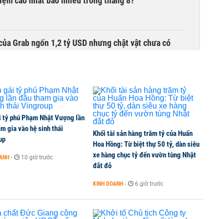
 kiệm cao nhất bao nhiêu trong tháng 8?
của Grab ngốn 1,2 tỷ USD nhưng chật vật chưa có
00 tỷ đồng sau tháng 7 ‘tồi tệ’
i tỷ phú Phạm Nhật Vượng lần
m gia vào hệ sinh thái
Khối tài sản hàng trăm tỷ của Huấn
iều gì đang tạo nên sức hút của đô thị biển?
up
Hoa Hồng: Từ biệt thự 50 tỷ, dàn siêu
xe hàng chục tỷ đến vườn tùng Nhật
OANH
-
10 giờ trước
đắt đỏ
khu đô thị hơn 36.000 tỷ ở Mũi Né
KINH DOANH
-
6 giờ trước