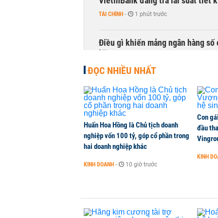
VietinBank đang trả lãi suất tiết
TÀI CHÍNH
-
1 phút trước
Điều gì khiến mảng ngân hàng số 
lãi?
KINH DOANH
-
1 phút trước
ĐỌC NHIỀU NHẤT
Quy mô quỹ PYN Elite giảm hơn 2.1
CHỨNG KHOÁN
-
1 phút trước
Con gá
Huấn Hoa Hồng là Chủ tịch doanh
đầu tha
nghiệp vốn 100 tỷ, góp cổ phần trong
Phía sau một Đà Nẵng đáng sống: Đ
Vingro
hai doanh nghiệp khác
CHUYỂN ĐỘNG THỊ TRƯỜNG
-
1 phút trước
KINH D
KINH DOANH
-
10 giờ trước
Một doanh nghiệp trúng thầu hai 
NHÀ ĐẤT
-
1 phút trước