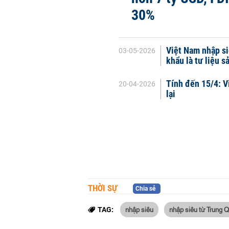
30%
Việt Nam nhập si
03-05-2026
khẩu là tư liệu s
Tính đến 15/4: V
20-04-2026
lại
THỜI SỰ
Chia sẻ
nhập siêu
nhập siêu từ Trung 
TAG: