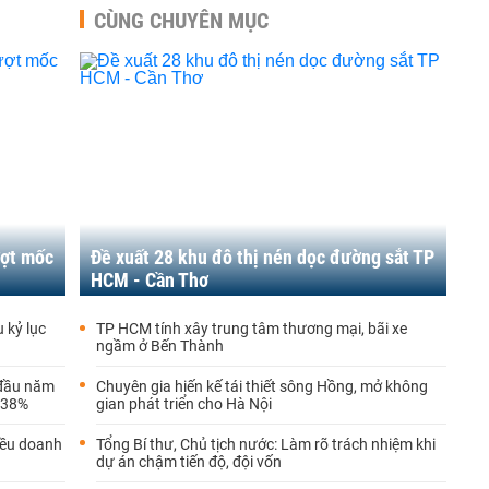
CÙNG CHUYÊN MỤC
ượt mốc
Đề xuất 28 khu đô thị nén dọc đường sắt TP
HCM - Cần Thơ
 kỷ lục
TP HCM tính xây trung tâm thương mại, bãi xe
ngầm ở Bến Thành
 đầu năm
Chuyên gia hiến kế tái thiết sông Hồng, mở không
,38%
gian phát triển cho Hà Nội
iều doanh
Tổng Bí thư, Chủ tịch nước: Làm rõ trách nhiệm khi
dự án chậm tiến độ, đội vốn