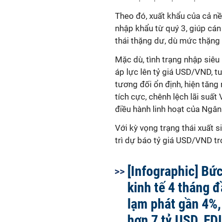
Theo đó, xuất khẩu của cả nề
nhập khẩu từ quý 3, giúp cá
thái thặng dư, dù mức thặng
Mặc dù, tình trạng nhập siê
áp lực lên tỷ giá USD/VND, t
tương đối ổn định, hiện tăng 
tích cực, chênh lệch lãi suấ
điều hành linh hoạt của Ngâ
Với kỳ vọng trạng thái xuất s
trì dự báo tỷ giá USD/VND t
[Infographic] Bức
kinh tế 4 tháng 
lạm phát gần 4%,
hơn 7 tỷ USD, FD