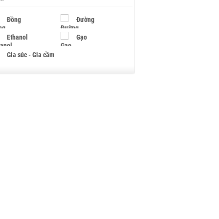
Đồng
Đường
Ethanol
Gạo
Gia súc - Gia cầm
Giấy
Gỗ
Hạt điều
Hồ tiêu - Hạt tiêu
Khí đốt
Kim loại khác
Mắc ca
Muối
Ngũ cốc
Nhựa - Hạt nhựa
Palladium
Phân bón