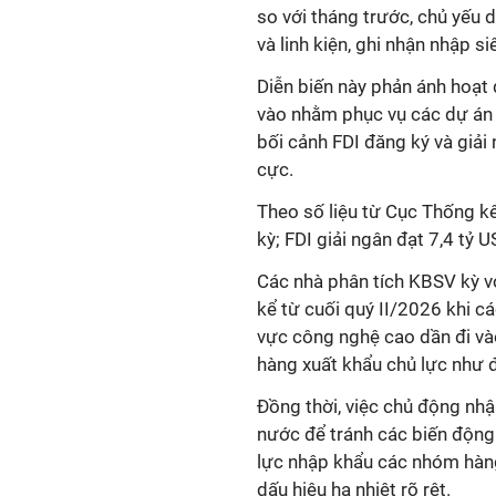
so với tháng trước, chủ yếu
và linh kiện, ghi nhận nhập si
Diễn biến này phản ánh hoạt
vào nhằm phục vụ các dự án 
bối cảnh FDI đăng ký và giải
cực.
Theo số liệu từ Cục Thống kê
kỳ; FDI giải ngân đạt 7,4 tỷ 
Các nhà phân tích KBSV kỳ vọ
kể từ cuối quý II/2026 khi c
vực công nghệ cao dần đi và
hàng xuất khẩu chủ lực như điệ
Đồng thời, việc chủ động nhậ
nước để tránh các biến động 
lực nhập khẩu các nhóm hàng 
dấu hiệu hạ nhiệt rõ rệt.