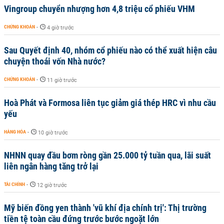
Vingroup chuyển nhượng hơn 4,8 triệu cổ phiếu VHM
CHỨNG KHOÁN
-
4 giờ trước
Sau Quyết định 40, nhóm cổ phiếu nào có thể xuất hiện câu
chuyện thoái vốn Nhà nước?
CHỨNG KHOÁN
-
11 giờ trước
Hoà Phát và Formosa liên tục giảm giá thép HRC vì nhu cầu
yếu
HÀNG HÓA
-
10 giờ trước
NHNN quay đầu bơm ròng gần 25.000 tỷ tuần qua, lãi suất
liên ngân hàng tăng trở lại
TÀI CHÍNH
-
12 giờ trước
Mỹ biến đồng yen thành 'vũ khí địa chính trị': Thị trường
tiền tệ toàn cầu đứng trước bước ngoặt lớn