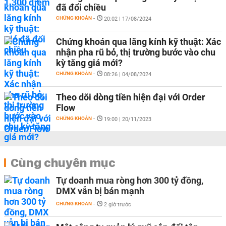
đã đổi chiều
CHỨNG KHOÁN
-
20:02 | 17/08/2024
Chứng khoán qua lăng kính kỹ thuật: Xác
nhận pha rũ bỏ, thị trường bước vào chu
kỳ tăng giá mới?
CHỨNG KHOÁN
-
08:26 | 04/08/2024
Theo dõi dòng tiền hiện đại với Order
Flow
CHỨNG KHOÁN
-
19:00 | 20/11/2023
Cùng chuyên mục
Tự doanh mua ròng hơn 300 tỷ đồng,
DMX vẫn bị bán mạnh
CHỨNG KHOÁN
-
2 giờ trước