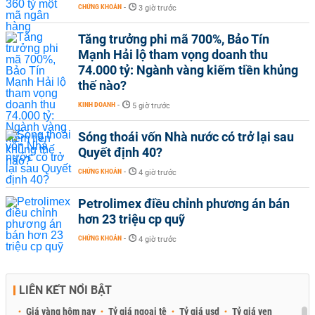
CHỨNG KHOÁN
-
3 giờ trước
Tăng trưởng phi mã 700%, Bảo Tín
Mạnh Hải lộ tham vọng doanh thu
74.000 tỷ: Ngành vàng kiếm tiền khủng
thế nào?
KINH DOANH
-
5 giờ trước
Sóng thoái vốn Nhà nước có trở lại sau
Quyết định 40?
CHỨNG KHOÁN
-
4 giờ trước
Petrolimex điều chỉnh phương án bán
hơn 23 triệu cp quỹ
CHỨNG KHOÁN
-
4 giờ trước
LIÊN KẾT NỔI BẬT
Giá vàng hôm nay
Tỷ giá ngoại tệ
Tỷ giá usd
Tỷ giá yen