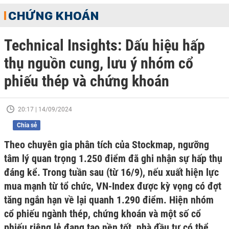
CHỨNG KHOÁN
Technical Insights: Dấu hiệu hấp
thụ nguồn cung, lưu ý nhóm cổ
phiếu thép và chứng khoán
20:17 | 14/09/2024
Chia sẻ
Theo chuyên gia phân tích của Stockmap, ngưỡng
tâm lý quan trọng 1.250 điểm đã ghi nhận sự hấp thụ
đáng kể. Trong tuần sau (từ 16/9), nếu xuất hiện lực
mua mạnh từ tổ chức, VN-Index được kỳ vọng có đợt
tăng ngắn hạn về lại quanh 1.290 điểm. Hiện nhóm
cổ phiếu ngành thép, chứng khoán và một số cổ
phiếu riêng lẻ đang tạo nền tốt, nhà đầu tư có thể