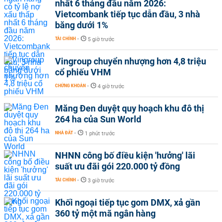
nhất 6 tháng đầu năm 2026:
Vietcombank tiếp tục dẫn đầu, 3 nhà
băng dưới 1%
TÀI CHÍNH
-
5 giờ trước
Vingroup chuyển nhượng hơn 4,8 triệu
cổ phiếu VHM
CHỨNG KHOÁN
-
4 giờ trước
Măng Đen duyệt quy hoạch khu đô thị
264 ha của Sun World
NHÀ ĐẤT
-
1 phút trước
NHNN công bố điều kiện 'hưởng' lãi
suất ưu đãi gói 220.000 tỷ đồng
TÀI CHÍNH
-
3 giờ trước
Khối ngoại tiếp tục gom DMX, xả gần
360 tỷ một mã ngân hàng