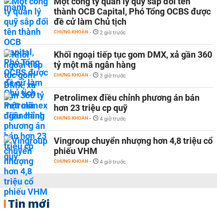
Một công ty quản lý quỹ sắp đổi tên
thành OCB Capital, Phó Tổng OCBS được
đề cử làm Chủ tịch
CHỨNG KHOÁN
-
2 giờ trước
Khối ngoại tiếp tục gom DMX, xả gần 360
tỷ một mã ngân hàng
CHỨNG KHOÁN
-
3 giờ trước
Petrolimex điều chỉnh phương án bán
hơn 23 triệu cp quỹ
CHỨNG KHOÁN
-
4 giờ trước
Vingroup chuyển nhượng hơn 4,8 triệu cổ
phiếu VHM
CHỨNG KHOÁN
-
4 giờ trước
Tin mới