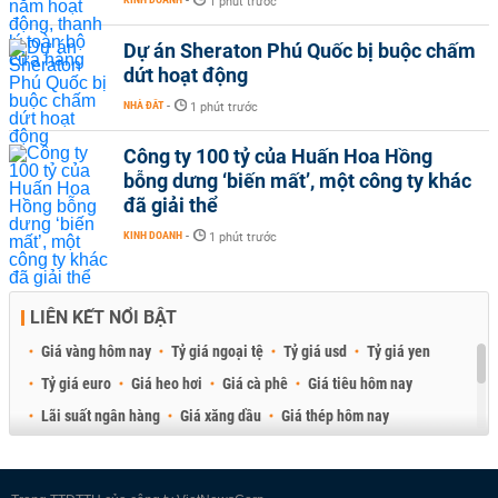
-
1 phút trước
Dự án Sheraton Phú Quốc bị buộc chấm
dứt hoạt động
NHÀ ĐẤT
-
1 phút trước
Công ty 100 tỷ của Huấn Hoa Hồng
bỗng dưng ‘biến mất’, một công ty khác
đã giải thể
KINH DOANH
-
1 phút trước
LIÊN KẾT NỔI BẬT
Giá vàng hôm nay
Tỷ giá ngoại tệ
Tỷ giá usd
Tỷ giá yen
Tỷ giá euro
Giá heo hơi
Giá cà phê
Giá tiêu hôm nay
Lãi suất ngân hàng
Giá xăng dầu
Giá thép hôm nay
Giá sầu riêng
Giá thịt heo
Giá gạo
Giá cao su
Best Retail Brokers
Diễn đàn đầu tư Việt Nam 2026