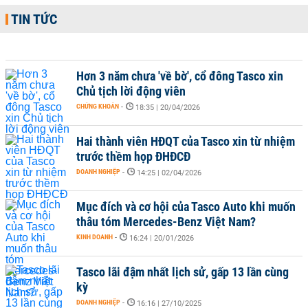
TIN TỨC
Hơn 3 năm chưa 'về bờ', cổ đông Tasco xin
Chủ tịch lời động viên
CHỨNG KHOÁN
-
18:35 | 20/04/2026
Hai thành viên HĐQT của Tasco xin từ nhiệm
trước thềm họp ĐHĐCĐ
DOANH NGHIỆP
-
14:25 | 02/04/2026
Mục đích và cơ hội của Tasco Auto khi muốn
thâu tóm Mercedes-Benz Việt Nam?
KINH DOANH
-
16:24 | 20/01/2026
Tasco lãi đậm nhất lịch sử, gấp 13 lần cùng
kỳ
DOANH NGHIỆP
-
16:16 | 27/10/2025