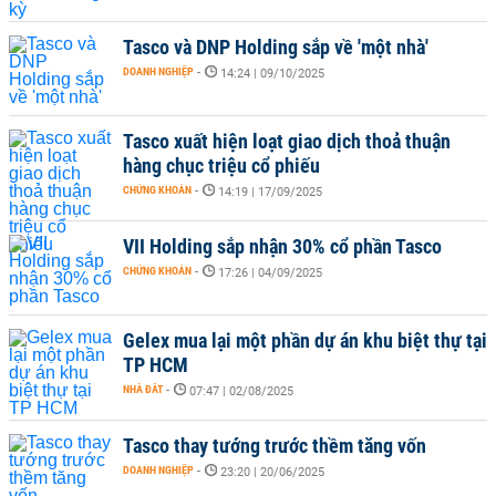
Tasco và DNP Holding sắp về 'một nhà'
DOANH NGHIỆP
-
14:24 | 09/10/2025
Tasco xuất hiện loạt giao dịch thoả thuận
hàng chục triệu cổ phiếu
CHỨNG KHOÁN
-
14:19 | 17/09/2025
VII Holding sắp nhận 30% cổ phần Tasco
CHỨNG KHOÁN
-
17:26 | 04/09/2025
Gelex mua lại một phần dự án khu biệt thự tại
TP HCM
NHÀ ĐẤT
-
07:47 | 02/08/2025
Tasco thay tướng trước thềm tăng vốn
DOANH NGHIỆP
-
23:20 | 20/06/2025