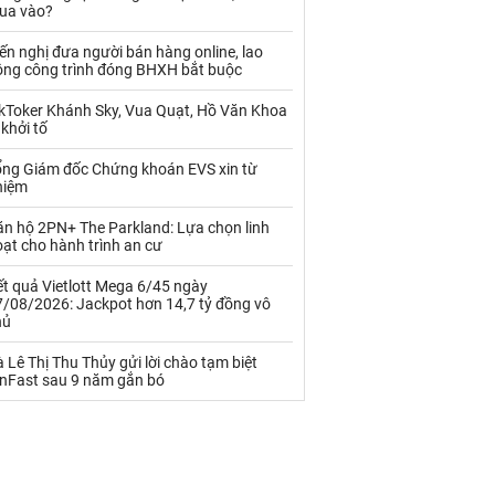
Palladium
Phân bón
ua vào?
Rau - Củ -Quả
Sắt thép
ến nghị đưa người bán hàng online, lao
ộng công trình đóng BHXH bắt buộc
Sữa
ikToker Khánh Sky, Vua Quạt, Hồ Văn Khoa
 khởi tố
Than
Thức ăn chăn nuôi
ổng Giám đốc Chứng khoán EVS xin từ
hiệm
Thủy hải sản khác
Tôm
ăn hộ 2PN+ The Parkland: Lựa chọn linh
Vàng
ạt cho hành trình an cư
t quả Vietlott Mega 6/45 ngày
VLXD khác
Xăng dầu
7/08/2026: Jackpot hơn 14,7 tỷ đồng vô
hủ
Xi măng - Clynker
 Lê Thị Thu Thủy gửi lời chào tạm biệt
inFast sau 9 năm gắn bó