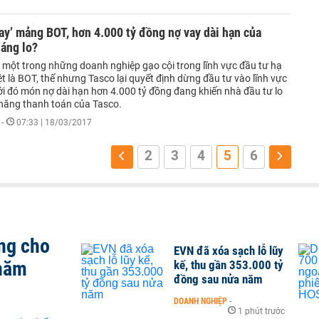
tay’ mảng BOT, hơn 4.000 tỷ đồng nợ vay dài hạn của
áng lo?
 một trong những doanh nghiệp gạo cội trong lĩnh vực đầu tư hạ
ệt là BOT, thế nhưng Tasco lại quyết định dừng đầu tư vào lĩnh vực
ới đó món nợ dài hạn hơn 4.000 tỷ đồng đang khiến nhà đầu tư lo
 năng thanh toán của Tasco.
-
07:33 | 18/03/2017
2
3
4
5
6
ng cho
EVN đã xóa sạch lỗ lũy
 năm
kế, thu gần 353.000 tỷ
đồng sau nửa năm
DOANH NGHIỆP
-
1 phút trước