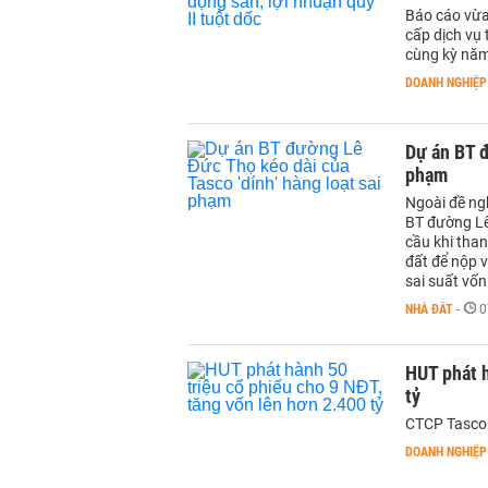
Báo cáo vừa
cấp dịch vụ 
cùng kỳ năm
DOANH NGHIỆP
Dự án BT đ
phạm
Ngoài đề ngh
BT đường Lê
cầu khi than
đất để nộp 
sai suất vốn
NHÀ ĐẤT
-
0
HUT phát h
tỷ
CTCP Tasco 
DOANH NGHIỆP