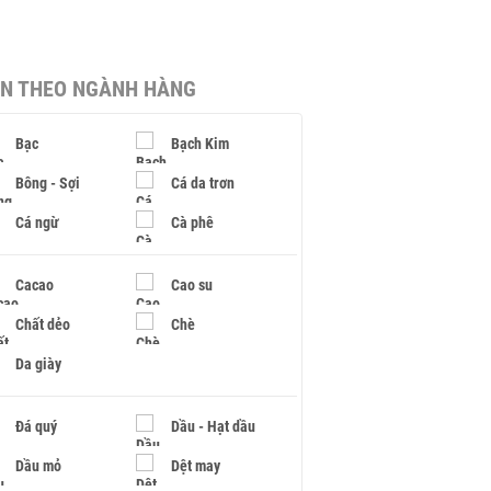
IN THEO NGÀNH HÀNG
Bạc
Bạch Kim
Bông - Sợi
Cá da trơn
Cá ngừ
Cà phê
Cacao
Cao su
Chất dẻo
Chè
Da giày
Đá quý
Dầu - Hạt dầu
Dầu mỏ
Dệt may