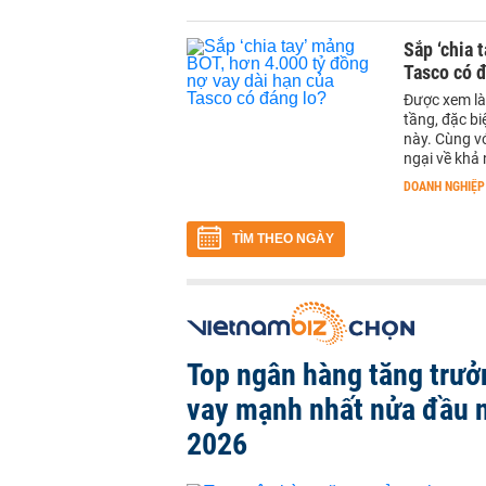
Sắp ‘chia 
Tasco có đ
Được xem là
tầng, đặc bi
này. Cùng v
ngại về khả
DOANH NGHIỆP
TÌM THEO NGÀY
Top ngân hàng tăng trưở
vay mạnh nhất nửa đầu
2026