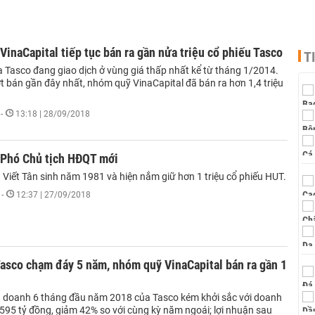
inaCapital tiếp tục bán ra gần nửa triệu cổ phiếu Tasco
T
a Tasco đang giao dịch ở vùng giá thấp nhất kể từ tháng 1/2014.
t bán gần đây nhất, nhóm quỹ VinaCapital đã bán ra hơn 1,4 triệu
-
13:18 | 28/09/2018
 Phó Chủ tịch HĐQT mới
Viết Tân sinh năm 1981 và hiện nắm giữ hơn 1 triệu cổ phiếu HUT.
-
12:37 | 27/09/2018
asco chạm đáy 5 năm, nhóm quỹ VinaCapital bán ra gần 1
h doanh 6 tháng đầu năm 2018 của Tasco kém khởi sắc với doanh
 595 tỷ đồng, giảm 42% so với cùng kỳ năm ngoái; lợi nhuận sau