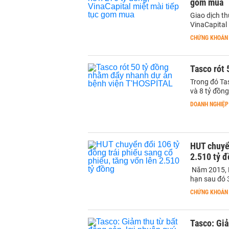
gom mua
Giao dịch t
VinaCapital
CHỨNG KHOÁN
Tasco rót
Trong đó Ta
và 8 tỷ đồng
DOANH NGHIỆP
HUT chuyển
2.510 tỷ 
Năm 2015, H
hạn sau đó 
CHỨNG KHOÁN
Tasco: Giả