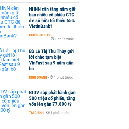
NHNN cần tăng nắm giữ
bao nhiêu cổ phiếu CTG
để sở hữu tối thiểu 65%
VietinBank?
CHỨNG KHOÁN
-
1 phút trước
Bà Lê Thị Thu Thủy gửi
lời chào tạm biệt
VinFast sau 9 năm gắn
bó
KINH DOANH
-
1 phút trước
BIDV sắp phát hành gần
500 triệu cổ phiếu, tăng
vốn lên gần 77.800 tỷ
TÀI CHÍNH
-
1 phút trước