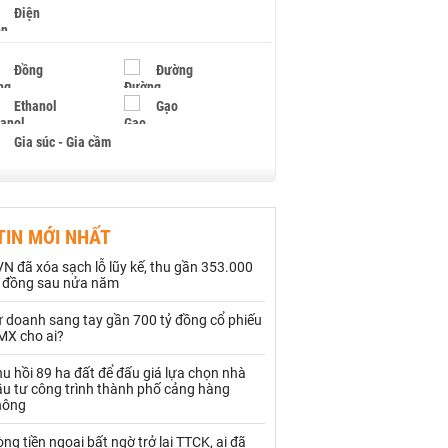
Điện
Đồng
Đường
Ethanol
Gạo
Gia súc - Gia cầm
Giấy
Gỗ
TIN MỚI NHẤT
Hạt điều
Hồ tiêu - Hạt tiêu
N đã xóa sạch lỗ lũy kế, thu gần 353.000
Khí đốt
ỷ đồng sau nửa năm
ự doanh sang tay gần 700 tỷ đồng cổ phiếu
Kim loại khác
Mắc ca
MX cho ai?
Muối
Ngũ cốc
u hồi 89 ha đất để đấu giá lựa chọn nhà
ầu tư công trình thành phố cảng hàng
Nhựa - Hạt nhựa
hông
ng tiền ngoại bất ngờ trở lại TTCK, ai đã