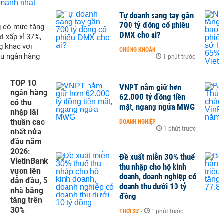
Tự doanh sang tay gần
700 tỷ đồng cổ phiếu
g có mức tăng
DMX cho ai?
i xấp xỉ 37%,
g khác với
CHỨNG KHOÁN
-
ấu ngân hàng
1 phút trước
TOP 10
VNPT nắm giữ hơn
ngân hàng
62.000 tỷ đồng tiền
có thu
mặt, ngang ngửa MWG
nhập lãi
thuần cao
DOANH NGHIỆP
-
1 phút trước
nhất nửa
đầu năm
2026:
Đề xuất miễn 30% thuế
VietinBank
thu nhập cho hộ kinh
vươn lên
doanh, doanh nghiệp có
dẫn đầu, 5
doanh thu dưới 10 tỷ
nhà băng
đồng
tăng trên
30%
THỜI SỰ
-
1 phút trước