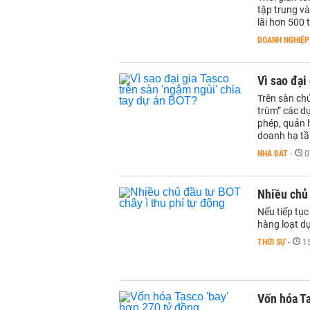
tập trung và
lãi hơn 500
DOANH NGHIỆP
Vì sao đại
Trên sàn ch
trùm” các dự
phép, quản 
doanh hạ t
NHÀ ĐẤT
-
0
Nhiều chủ 
Nếu tiếp tục
hàng loạt dự
THỜI SỰ
-
1
Vốn hóa Ta