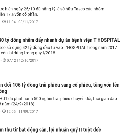
hực hiện ngày 25/10 đã nâng tỷ lệ sở hữu Tasco của nhóm
 lên 17% vốn cổ phần.
-
11:04 | 08/11/2017
 50 tỷ đồng nhằm đẩy nhanh dự án bệnh viện T'HOSPITAL
sco sử dụng 42 tỷ đồng đầu tư vào T’HOSPITAL trong năm 2017
 còn lại dùng trong quý I/2018.
-
07:12 | 12/10/2017
 đổi 106 tỷ đồng trái phiếu sang cổ phiếu, tăng vốn lên
đồng
UT đã phát hành 500 nghìn trái phiếu chuyển đổi, thời gian đáo
3 năm (24/9/2018).
-
12:05 | 11/09/2017
m thu từ bất động sản, lợi nhuận quý II tuột dốc