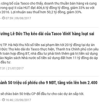
 công bố của Tasco cho thấy, doanh thu thuần bán hàng và cung
trong quý II của HUT đạt 406,6 tỷ đồng tỷ đồng, giảm 33% so với
 2016. Lợi nhuận sau thuế hơn 50,2 tỷ đồng, giảm 33%.
-
07:59 | 09/08/2017
ường Lê Đức Thọ kéo dài của Tasco 'dính' hàng loạt sai
ị TP. Hà Nội thu hồi số tiền sai phạm lên tới 20 tỷ đồng tại dự án
 Đức Thọ kéo dài do Tasco thực hiện, Thanh tra Chính phủ còn yêu
h toán hợp đồng BT, nhà đầu tư phải tính thêm giá trị tiền sử dụng
vào Ngân sách Nhà nước số tiền sử dụng đất hơn 11 tỷ đồng do áp
 đầu tư.
7:31 | 21/07/2017
ành 50 triệu cổ phiếu cho 9 NĐT, tăng vốn lên hơn 2.400
sẽ chào bán 50 triệu CP để đầu tư cho các dự án sắp tới.
-
16:46 | 23/06/2017