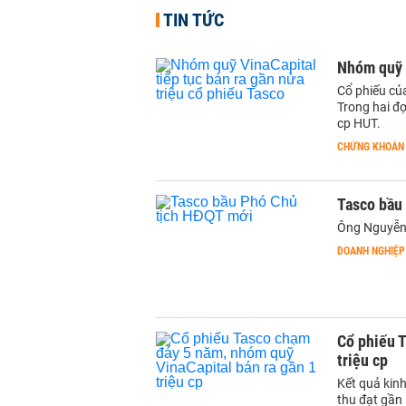
TIN TỨC
Nhóm quỹ V
Cổ phiếu củ
Trong hai đợ
cp HUT.
CHỨNG KHOÁN
Tasco bầu
Ông Nguyễn 
DOANH NGHIỆP
Cổ phiếu T
triệu cp
Kết quả kin
thu đạt gần