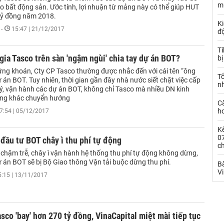
m
o bất động sản. Ước tính, lợi nhuận từ mảng này có thể giúp HUT
 tỷ đồng năm 2018.
Ki
-
15:47 | 21/12/2017
đ
T
 gia Tasco trên sàn 'ngậm ngùi' chia tay dự án BOT?
bị
ứng khoán, Cty CP Tasco thường được nhắc đến với cái tên “ông
T
 án BOT. Tuy nhiên, thời gian gần đây nhà nước siết chặt việc cấp
n
lý, vận hành các dự án BOT, không chỉ Tasco mà nhiều DN kinh
ầng khác chuyển hướng
C
ho
7:54 | 05/12/2017
Kế
0
đầu tư BOT chây ì thu phí tự động
c
 chậm trễ, chây ì vận hành hệ thống thu phí tự động không dừng,
 án BOT sẽ bị Bộ Giao thông Vận tải buộc dừng thu phí.
Bà
V
5:15 | 13/11/2017
sco 'bay' hơn 270 tỷ đồng, VinaCapital miệt mài tiếp tục