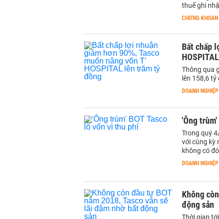
thuế ghi nh
CHỨNG KHOÁN
Bất chấp l
HOSPITAL 
Thông qua g
lên 158,6 tỷ
DOANH NGHIỆP
'Ông trùm'
Trong quý 4
với cùng kỳ
không có đó
DOANH NGHIỆP
Không còn 
động sản
Thời gian t