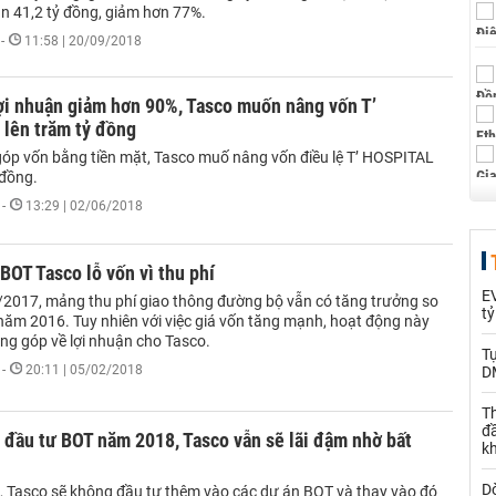
ận 41,2 tỷ đồng, giảm hơn 77%.
-
11:58 | 20/09/2018
ợi nhuận giảm hơn 90%, Tasco muốn nâng vốn T’
lên trăm tỷ đồng
óp vốn bằng tiền mặt, Tasco muố nâng vốn điều lệ T’ HOSPITAL
 đồng.
-
13:29 | 02/06/2018
 BOT Tasco lỗ vốn vì thu phí
EV
/2017, mảng thu phí giao thông đường bộ vẫn có tăng trưởng so
t
 năm 2016. Tuy nhiên với việc giá vốn tăng mạnh, hoạt động này
ng góp về lợi nhuận cho Tasco.
T
-
20:11 | 05/02/2018
D
Th
đ
đầu tư BOT năm 2018, Tasco vẫn sẽ lãi đậm nhờ bất
k
Dò
ới, Tasco sẽ không đầu tư thêm vào các dự án BOT và thay vào đó