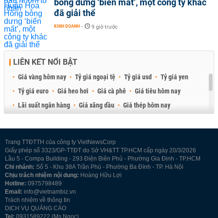
bỗng dưng ‘biến mất’, một công ty khác
đã giải thể
KINH DOANH
-
9 giờ trước
LIÊN KẾT NỔI BẬT
Giá vàng hôm nay
Tỷ giá ngoại tệ
Tỷ giá usd
Tỷ giá yen
Tỷ giá euro
Giá heo hơi
Giá cà phê
Giá tiêu hôm nay
Lãi suất ngân hàng
Giá xăng dầu
Giá thép hôm nay
Giá sầu riêng
Giá thịt heo
Giá gạo
Giá cao su
Best Retail Brokers
Diễn đàn đầu tư Việt Nam 2026
Trang TTĐTTH của công ty VietNewsCorp
Giấy phép số 3323/GP-TTĐT do Sở VH&TT TP.HCM cấp ngày 20/3/2026
Lầu 5 - Compa Building - 293 Điện Biên Phủ - Phường Gia Định - TP.HCM
Chi nhánh:
Số 5 - Khu 38A Trần Phú - Phường Ba Đình - TP. Hà Nội
Chịu trách nhiệm nội dung:
Hoàng Hữu Lợi
Hotline:
0975798489
Email:
info@vietnambiz.vn
Trách nhiệm về thông tin
DỊCH VỤ QUẢNG CÁO
Tel:
0931589222 (Ms Ngọc)