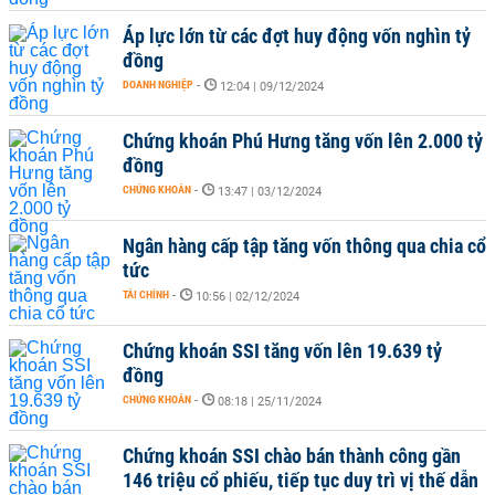
Áp lực lớn từ các đợt huy động vốn nghìn tỷ
đồng
DOANH NGHIỆP
-
12:04 | 09/12/2024
Chứng khoán Phú Hưng tăng vốn lên 2.000 tỷ
đồng
CHỨNG KHOÁN
-
13:47 | 03/12/2024
Ngân hàng cấp tập tăng vốn thông qua chia cổ
tức
TÀI CHÍNH
-
10:56 | 02/12/2024
Chứng khoán SSI tăng vốn lên 19.639 tỷ
đồng
CHỨNG KHOÁN
-
08:18 | 25/11/2024
Chứng khoán SSI chào bán thành công gần
146 triệu cổ phiếu, tiếp tục duy trì vị thế dẫn