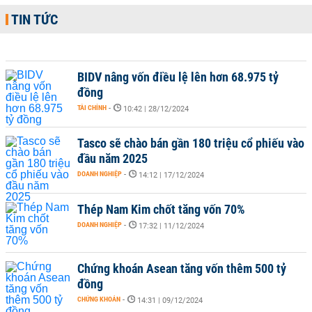
TIN TỨC
BIDV nâng vốn điều lệ lên hơn 68.975 tỷ
đồng
TÀI CHÍNH
-
10:42 | 28/12/2024
Tasco sẽ chào bán gần 180 triệu cổ phiếu vào
đầu năm 2025
DOANH NGHIỆP
-
14:12 | 17/12/2024
Thép Nam Kim chốt tăng vốn 70%
DOANH NGHIỆP
-
17:32 | 11/12/2024
Chứng khoán Asean tăng vốn thêm 500 tỷ
đồng
CHỨNG KHOÁN
-
14:31 | 09/12/2024