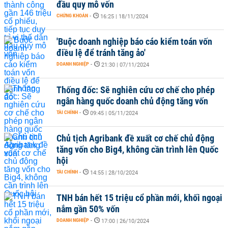
đầu quy mô vốn
CHỨNG KHOÁN
-
16:25 | 18/11/2024
'Buộc doanh nghiệp báo cáo kiểm toán vốn
điều lệ để tránh tăng ảo'
DOANH NGHIỆP
-
21:30 | 07/11/2024
Thống đốc: Sẽ nghiên cứu cơ chế cho phép
ngân hàng quốc doanh chủ động tăng vốn
TÀI CHÍNH
-
09:45 | 05/11/2024
Chủ tịch Agribank đề xuất cơ chế chủ động
tăng vốn cho Big4, không cần trình lên Quốc
hội
TÀI CHÍNH
-
14:55 | 28/10/2024
TNH bán hết 15 triệu cổ phần mới, khối ngoại
nắm gần 50% vốn
DOANH NGHIỆP
-
17:00 | 26/10/2024