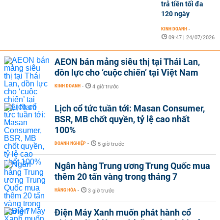
trả tiền tối đa
120 ngày
KINH DOANH
-
09:47 | 24/07/2026
AEON bán mảng siêu thị tại Thái Lan,
dồn lực cho ‘cuộc chiến’ tại Việt Nam
KINH DOANH
-
4 giờ trước
Lịch cổ tức tuần tới: Masan Consumer,
BSR, MB chốt quyền, tỷ lệ cao nhất
100%
DOANH NGHIỆP
-
5 giờ trước
Ngân hàng Trung ương Trung Quốc mua
thêm 20 tấn vàng trong tháng 7
HÀNG HÓA
-
3 giờ trước
Điện Máy Xanh muốn phát hành cổ