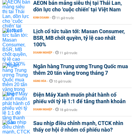
AEON bán mảng siêu thị tại Thái Lan,
dồn lực cho ‘cuộc chiến’ tại Việt Nam
KINH DOANH
-
11 giờ trước
Lịch cổ tức tuần tới: Masan Consumer,
BSR, MB chốt quyền, tỷ lệ cao nhất
100%
DOANH NGHIỆP
-
11 giờ trước
Ngân hàng Trung ương Trung Quốc mua
thêm 20 tấn vàng trong tháng 7
HÀNG HÓA
-
10 giờ trước
Điện Máy Xanh muốn phát hành cổ
phiếu với tỷ lệ 1:1 để tăng thanh khoản
DOANH NGHIỆP
-
18 giờ trước
Sau nhịp điều chỉnh mạnh, CTCK nhìn
thấy cơ hội ở nhóm cổ phiếu nào?