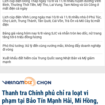
Lịch cúp điện Đồng Tháp ngày 10/8 và 11/8 nhiều tuyến đường Vĩnh
Bình, Thường Thới Tiền, Mỹ Tho, Lai Vung, Tam Nông và Gò Công ở
mất điện cả ngày
Lịch cúp điện Vĩnh Long ngày mai 10/8 và 11/8 nhiều nhà ở Phú Túc,
Chợ Lách, Trung Thành, Tân Quới, Cái Vồn, Trà Ôn và Mỏ Cày bị mất
điện
Bảng giá vàng hôm nay 9/8 vàng SJC và nhẫn tròn leo dốc, nữ trang
tăng tới 6 triệu đồng/lượng
Phó thủ tướng: Xử lý đến cùng vướng mắc, không đẩy doanh nghiệp
đi vòng
Xuất khẩu đất hiếm của Trung Quốc sang Nhật Bản và Mỹ giảm
mạnh
Thanh tra Chính phủ chỉ ra loạt vi
phạm tại Bảo Tín Mạnh Hải, Mi Hồng,