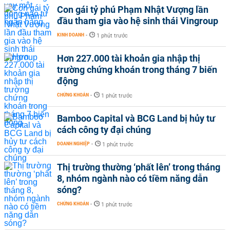
Con gái tỷ phú Phạm Nhật Vượng lần
đầu tham gia vào hệ sinh thái Vingroup
KINH DOANH
-
1 phút trước
Hơn 227.000 tài khoản gia nhập thị
trường chứng khoán trong tháng 7 biến
động
CHỨNG KHOÁN
-
1 phút trước
Bamboo Capital và BCG Land bị hủy tư
cách công ty đại chúng
DOANH NGHIỆP
-
1 phút trước
Thị trường thường ‘phất lên’ trong tháng
8, nhóm ngành nào có tiềm năng dẫn
sóng?
CHỨNG KHOÁN
-
1 phút trước