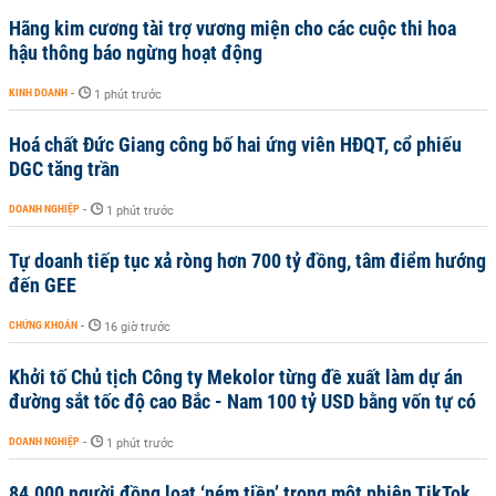
Hãng kim cương tài trợ vương miện cho các cuộc thi hoa
hậu thông báo ngừng hoạt động
KINH DOANH
-
1 phút trước
Hoá chất Đức Giang công bố hai ứng viên HĐQT, cổ phiếu
DGC tăng trần
DOANH NGHIỆP
-
1 phút trước
Tự doanh tiếp tục xả ròng hơn 700 tỷ đồng, tâm điểm hướng
đến GEE
CHỨNG KHOÁN
-
16 giờ trước
Khởi tố Chủ tịch Công ty Mekolor từng đề xuất làm dự án
đường sắt tốc độ cao Bắc - Nam 100 tỷ USD bằng vốn tự có
DOANH NGHIỆP
-
1 phút trước
84.000 người đồng loạt ‘ném tiền’ trong một phiên TikTok