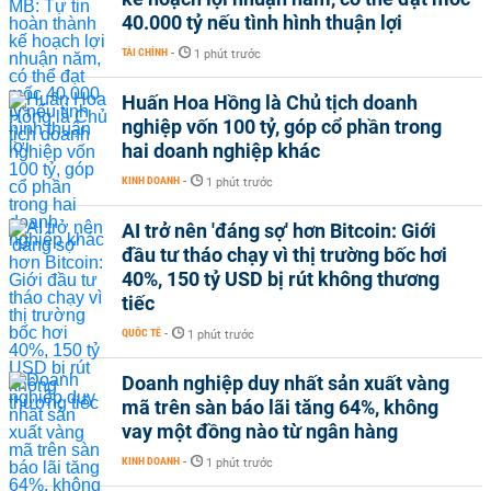
40.000 tỷ nếu tình hình thuận lợi
TÀI CHÍNH
-
1 phút trước
Huấn Hoa Hồng là Chủ tịch doanh
nghiệp vốn 100 tỷ, góp cổ phần trong
hai doanh nghiệp khác
KINH DOANH
-
1 phút trước
AI trở nên 'đáng sợ' hơn Bitcoin: Giới
đầu tư tháo chạy vì thị trường bốc hơi
40%, 150 tỷ USD bị rút không thương
tiếc
QUỐC TẾ
-
1 phút trước
Doanh nghiệp duy nhất sản xuất vàng
mã trên sàn báo lãi tăng 64%, không
vay một đồng nào từ ngân hàng
KINH DOANH
-
1 phút trước