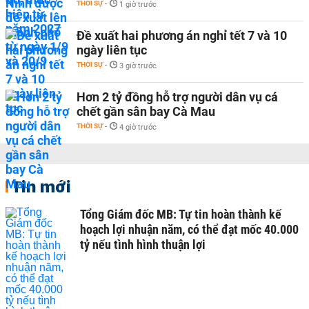
THỜI SỰ
-
1 giờ trước
Đề xuất hai phương án nghỉ tết 7 và 10
ngày liên tục
THỜI SỰ
-
3 giờ trước
Hơn 2 tỷ đồng hỗ trợ người dân vụ cá
chết gần sân bay Cà Mau
THỜI SỰ
-
4 giờ trước
Tin mới
Tổng Giám đốc MB: Tự tin hoàn thành kế
hoạch lợi nhuận năm, có thể đạt mốc 40.000
tỷ nếu tình hình thuận lợi