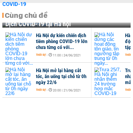
Cùng chủ đề
Dịch COVID-19 tại Hà nội
Hà Nội dự kiến chiến dịch
Hà 
tiêm phòng COVID-19 lớn
độn
chưa từng có với...
tập 
THỜI SỰ
-
THỜI 
11:00 | 24/06/2021
Hà Nội mở lại hàng cắt
Trư
tóc, ăn uống tại chỗ từ 0h
nhậ
ngày 22/6
mắc
THỜI SỰ
-
THỜI 
20:00 | 21/06/2021