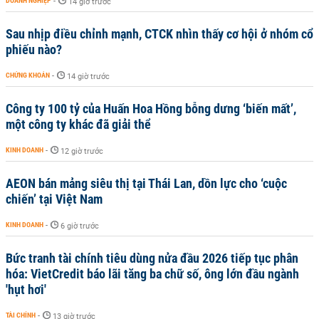
DOANH NGHIỆP
-
14 giờ trước
Sau nhịp điều chỉnh mạnh, CTCK nhìn thấy cơ hội ở nhóm cổ
phiếu nào?
CHỨNG KHOÁN
-
14 giờ trước
Công ty 100 tỷ của Huấn Hoa Hồng bỗng dưng ‘biến mất’,
một công ty khác đã giải thể
KINH DOANH
-
12 giờ trước
AEON bán mảng siêu thị tại Thái Lan, dồn lực cho ‘cuộc
chiến’ tại Việt Nam
KINH DOANH
-
6 giờ trước
Bức tranh tài chính tiêu dùng nửa đầu 2026 tiếp tục phân
hóa: VietCredit báo lãi tăng ba chữ số, ông lớn đầu ngành
'hụt hơi'
TÀI CHÍNH
-
13 giờ trước