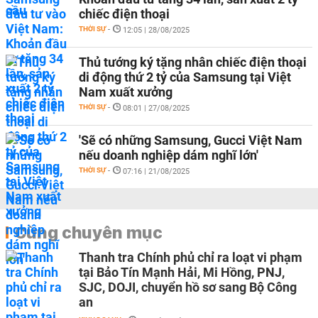
chiếc điện thoại
THỜI SỰ
-
12:05 | 28/08/2025
Thủ tướng ký tặng nhân chiếc điện thoại
di động thứ 2 tỷ của Samsung tại Việt
Nam xuất xưởng
THỜI SỰ
-
08:01 | 27/08/2025
'Sẽ có những Samsung, Gucci Việt Nam
nếu doanh nghiệp dám nghĩ lớn'
THỜI SỰ
-
07:16 | 21/08/2025
Cùng chuyên mục
Thanh tra Chính phủ chỉ ra loạt vi phạm
tại Bảo Tín Mạnh Hải, Mi Hồng, PNJ,
SJC, DOJI, chuyển hồ sơ sang Bộ Công
an