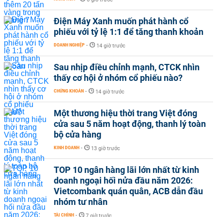
Điện Máy Xanh muốn phát hành cổ
phiếu với tỷ lệ 1:1 để tăng thanh khoản
DOANH NGHIỆP
-
14 giờ trước
Sau nhịp điều chỉnh mạnh, CTCK nhìn
thấy cơ hội ở nhóm cổ phiếu nào?
CHỨNG KHOÁN
-
14 giờ trước
Một thương hiệu thời trang Việt đóng
cửa sau 5 năm hoạt động, thanh lý toàn
bộ cửa hàng
KINH DOANH
-
13 giờ trước
TOP 10 ngân hàng lãi lớn nhất từ kinh
doanh ngoại hối nửa đầu năm 2026:
Vietcombank quán quân, ACB dẫn đầu
nhóm tư nhân
TÀI CHÍNH
-
7 giờ trước