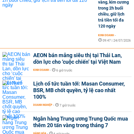
vàng, kim cương
trong 2h buổi
chiều, giữ lịch
trả tiền tối đa
120 ngày
KINH DOANH
-
09:47 | 24/07/2026
AEON bán mảng siêu thị tại Thái Lan,
dồn lực cho ‘cuộc chiến’ tại Việt Nam
KINH DOANH
-
6 giờ trước
Lịch cổ tức tuần tới: Masan Consumer,
BSR, MB chốt quyền, tỷ lệ cao nhất
100%
DOANH NGHIỆP
-
7 giờ trước
Ngân hàng Trung ương Trung Quốc mua
thêm 20 tấn vàng trong tháng 7
HÀNG HÓA
-
6 giờ trước