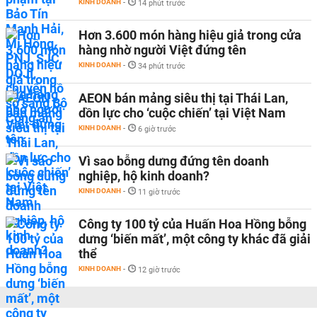
KINH DOANH
-
14 phút trước
Hơn 3.600 món hàng hiệu giả trong cửa
hàng nhờ người Việt đứng tên
KINH DOANH
-
34 phút trước
AEON bán mảng siêu thị tại Thái Lan,
dồn lực cho ‘cuộc chiến’ tại Việt Nam
KINH DOANH
-
6 giờ trước
Vì sao bỗng dưng đứng tên doanh
nghiệp, hộ kinh doanh?
KINH DOANH
-
11 giờ trước
Công ty 100 tỷ của Huấn Hoa Hồng bỗng
dưng ‘biến mất’, một công ty khác đã giải
thể
KINH DOANH
-
12 giờ trước