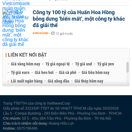
Công ty 100 tỷ của Huấn Hoa Hồng
bỗng dưng ‘biến mất’, một công ty khác
đã giải thể
KINH DOANH
-
12 giờ trước
LIÊN KẾT NỔI BẬT
Giá vàng hôm nay
Tỷ giá ngoại tệ
Tỷ giá usd
Tỷ giá yen
Tỷ giá euro
Giá heo hơi
Giá cà phê
Giá tiêu hôm nay
Lãi suất ngân hàng
Giá xăng dầu
Giá thép hôm nay
Giá sầu riêng
Giá thịt heo
Giá gạo
Giá cao su
Best Retail Brokers
Diễn đàn đầu tư Việt Nam 2026
Trang TTĐTTH của công ty VietNewsCorp
Giấy phép số 3323/GP-TTĐT do Sở VH&TT TP.HCM cấp ngày 20/3/2026
Lầu 5 - Compa Building - 293 Điện Biên Phủ - Phường Gia Định - TP.HCM
Chi nhánh:
Số 5 - Khu 38A Trần Phú - Phường Ba Đình - TP. Hà Nội
Chịu trách nhiệm nội dung:
Hoàng Hữu Lợi
Hotline:
0975798489