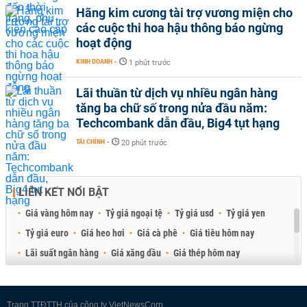
Hãng kim cương tài trợ vương miện cho
các cuộc thi hoa hậu thông báo ngừng
hoạt động
KINH DOANH
-
1 phút trước
Lãi thuần từ dịch vụ nhiều ngân hàng
tăng ba chữ số trong nửa đầu năm:
Techcombank dẫn đầu, Big4 tụt hạng
TÀI CHÍNH
-
20 phút trước
LIÊN KẾT NỔI BẬT
Giá vàng hôm nay
Tỷ giá ngoại tệ
Tỷ giá usd
Tỷ giá yen
Tỷ giá euro
Giá heo hơi
Giá cà phê
Giá tiêu hôm nay
Lãi suất ngân hàng
Giá xăng dầu
Giá thép hôm nay
Giá sầu riêng
Giá thịt heo
Giá gạo
Giá cao su
Best Retail Brokers
Diễn đàn đầu tư Việt Nam 2026
Trang TTĐTTH của công ty VietNewsCorp