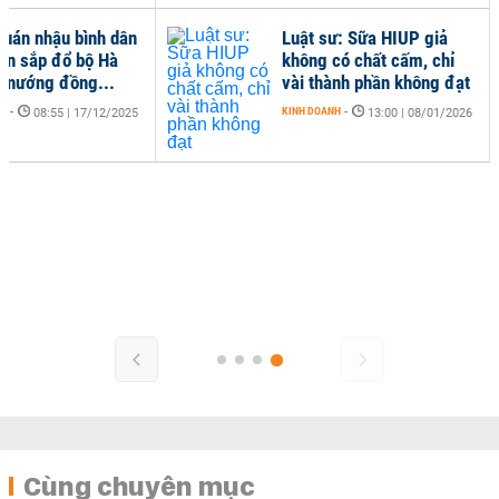
quán nhậu bình dân
Luật sư: Sữa HIUP giả
ản sắp đổ bộ Hà
không có chất cấm, chỉ
à nướng đồng...
vài thành phần không đạt
NH
-
KINH DOANH
-
08:55 | 17/12/2025
13:00 | 08/01/2026
Cùng chuyên mục