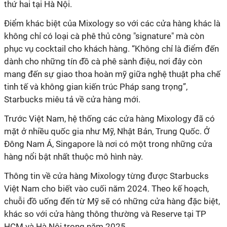
thứ
hai
tại Hà Nội.
Điểm khác biệt của
Mixology
so với các cửa hàng khác là
không chỉ có
loại
cà phê thủ công "signature" mà còn
phục vụ cocktail
cho khách hàng. “
Không chỉ là điểm đến
dành cho những tín đồ cà phê sành điệu, nơi đây còn
mang đến sự giao thoa hoàn mỹ giữa nghệ thuật pha chế
tinh tế và không gian kiến trúc Pháp sang trọng
”,
Starbucks
miêu tả về cửa hàng mới.
Trước Việt Nam,
hệ thống các cửa hàng Mixology
đã có
mặt ở nhiều quốc gia như Mỹ, Nhật Bản, Trung Quốc.
Ở
Đông Nam Á, Singapore là nơi có một trong những cửa
hàng nổi bật nhất thuộc mô hình này.
Thông tin về cửa hàng
Mixology
từng được
Starbucks
Việt Nam cho biết
vào cuối năm 2024. Theo kế hoạch,
chuỗi đồ uống đến từ Mỹ
sẽ có những cửa hàng đặc biệt,
khác so với cửa hàng thông thường và
Reserve
tại TP
HCM và Hà Nội trong năm 2025.