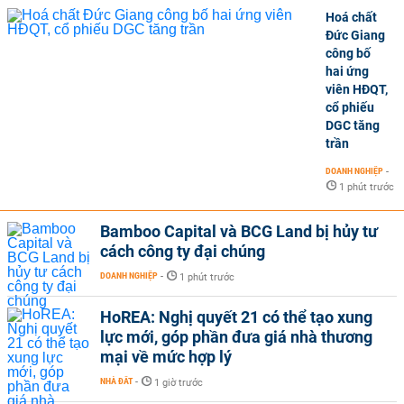
Hoá chất
Đức Giang
công bố
hai ứng
viên HĐQT,
cổ phiếu
DGC tăng
trần
DOANH NGHIỆP
-
1 phút trước
Bamboo Capital và BCG Land bị hủy tư
cách công ty đại chúng
DOANH NGHIỆP
-
1 phút trước
HoREA: Nghị quyết 21 có thể tạo xung
lực mới, góp phần đưa giá nhà thương
mại về mức hợp lý
NHÀ ĐẤT
-
1 giờ trước