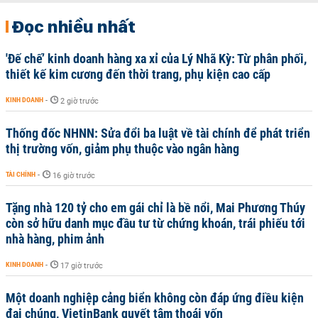
Đọc nhiều nhất
'Đế chế’ kinh doanh hàng xa xỉ của Lý Nhã Kỳ: Từ phân phối,
thiết kế kim cương đến thời trang, phụ kiện cao cấp
KINH DOANH
-
2 giờ trước
Thống đốc NHNN: Sửa đổi ba luật về tài chính để phát triển
thị trường vốn, giảm phụ thuộc vào ngân hàng
TÀI CHÍNH
-
16 giờ trước
Tặng nhà 120 tỷ cho em gái chỉ là bề nổi, Mai Phương Thúy
còn sở hữu danh mục đầu tư từ chứng khoán, trái phiếu tới
nhà hàng, phim ảnh
KINH DOANH
-
17 giờ trước
Một doanh nghiệp cảng biển không còn đáp ứng điều kiện
đại chúng, VietinBank quyết tâm thoái vốn