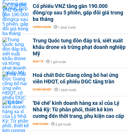
Cổ phiếu VNZ tăng gần 190.000
đồng/cp sau 5 phiên, gấp đôi giá trong
ba tháng
CHỨNG KHOÁN
-
1 phút trước
Trung Quốc tung đòn đáp trả, siết xuất
khẩu drone và trừng phạt doanh nghiệp
Mỹ
QUỐC TẾ
-
1 giờ trước
Hoá chất Đức Giang công bố hai ứng
viên HĐQT, cổ phiếu DGC tăng trần
DOANH NGHIỆP
-
1 phút trước
'Đế chế’ kinh doanh hàng xa xỉ của Lý
Nhã Kỳ: Từ phân phối, thiết kế kim
cương đến thời trang, phụ kiện cao cấp
KINH DOANH
-
2 giờ trước