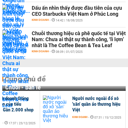
Dấu ấn nhìn thấy được đầu tiên của cựu
CEO Starbucks Việt Nam ở Phúc Long
KINH DOANH
-
14:42 | 18/08/2025
Chuỗi thương hiệu cà phê quốc tế tại Việt
Nam: Chưa ai thật sự thành công, ‘lì lợm’
nhất là The Coffee Bean & Tea Leaf
KINH DOANH
-
08:09 | 01/07/2025
Cùng chủ đề
Chuỗi - Bán lẻ
nh doanh Giáng
Người nước ngoài đổ xô
uồn của tiểu
'săn' quần áo thương hiệu
: Gần 2.000 shop
Việt
..
KINH DOANH
-
07:31 | 15/12/2025
NH
-
17:37 | 23/12/2025