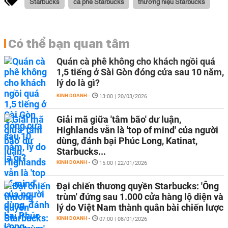
Starbucks
cà phê Starbucks
thương hiệu Starbucks
Có thể bạn quan tâm
Quán cà phê không cho khách ngồi quá
1,5 tiếng ở Sài Gòn đóng cửa sau 10 năm,
lý do là gì?
KINH DOANH
-
13:00 | 20/03/2026
Giải mã giữa 'tâm bão' dư luận,
Highlands vẫn là 'top of mind' của người
dùng, đánh bại Phúc Long, Katinat,
Starbucks...
KINH DOANH
-
15:00 | 22/01/2026
Đại chiến thương quyền Starbucks: 'Ông
trùm' đứng sau 1.000 cửa hàng lộ diện và
lý do Việt Nam thành quân bài chiến lược
KINH DOANH
-
07:00 | 08/01/2026