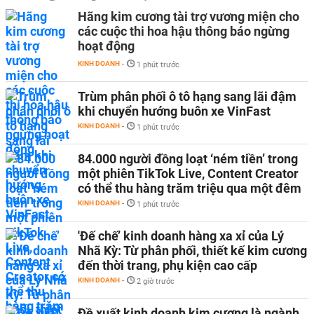
Hãng kim cương tài trợ vương miện cho
các cuộc thi hoa hậu thông báo ngừng
hoạt động
KINH DOANH
-
1 phút trước
Trùm phân phối ô tô hạng sang lãi đậm
khi chuyển hướng buôn xe VinFast
KINH DOANH
-
1 phút trước
84.000 người đồng loạt ‘ném tiền’ trong
một phiên TikTok Live, Content Creator
có thể thu hàng trăm triệu qua một đêm
KINH DOANH
-
1 phút trước
'Đế chế’ kinh doanh hàng xa xỉ của Lý
Nhã Kỳ: Từ phân phối, thiết kế kim cương
đến thời trang, phụ kiện cao cấp
KINH DOANH
-
2 giờ trước
Đề xuất kinh doanh kim cương là ngành,