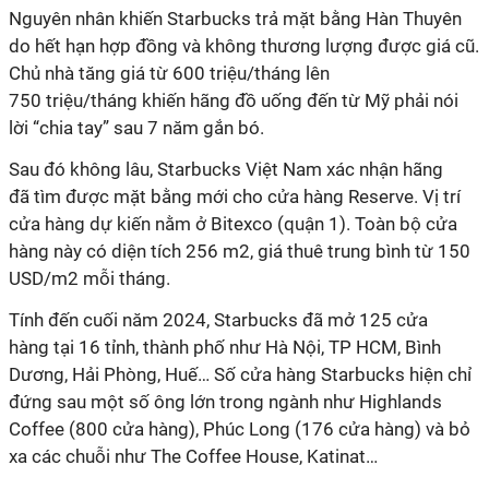
Nguyên nhân khiến
Starbucks trả mặt bằng Hàn Thuyên
do hết hạn hợp đồng
và không thương lượng được giá cũ.
Chủ nhà tăng
giá từ 600 triệu/tháng lên
75
0
triệu/tháng
khiến hãng đồ uống đến từ Mỹ phải nói
lời “chia tay” sau 7 năm gắn bó.
Sau đó không lâu,
Starbucks Việt Nam
xác nhận hãng
đã
tìm được mặt bằng mới cho cửa hàng Reserve
. V
ị trí
cửa hàng dự kiến nằm ở Bitexco (quận 1). Toàn bộ cửa
hàng này có diện tích 256 m2, giá thuê trung bình từ
150
USD
/m2 mỗi tháng.
Tính đến cuối năm 2024,
Starbucks
đã mở
125 cửa
hàng
tại
16 tỉnh
, thành phố như Hà Nội, TP HCM, Bình
Dương, Hải Phòng, Huế…
Số cửa hàng Starbucks
hiện chỉ
đứng sau một số ông lớn trong ngành như
Highlands
Coffee
(
800 cửa hàng
),
Phúc Long
(176 cửa hàng) và bỏ
xa các chuỗi như
The Coffee House
,
Katinat
…