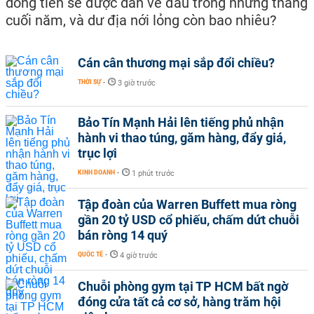
dòng tiền sẽ được dẫn về đâu trong những tháng
cuối năm, và dư địa nới lỏng còn bao nhiêu?
Cán cân thương mại sắp đổi chiều?
THỜI SỰ
-
3 giờ trước
Bảo Tín Mạnh Hải lên tiếng phủ nhận
hành vi thao túng, găm hàng, đẩy giá,
trục lợi
KINH DOANH
-
1 phút trước
Tập đoàn của Warren Buffett mua ròng
gần 20 tỷ USD cổ phiếu, chấm dứt chuỗi
bán ròng 14 quý
QUỐC TẾ
-
4 giờ trước
Chuỗi phòng gym tại TP HCM bất ngờ
đóng cửa tất cả cơ sở, hàng trăm hội