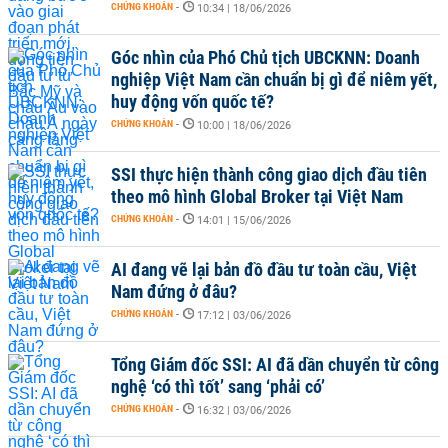
CHỨNG KHOÁN
-
10:34 | 18/06/2026
Góc nhìn của Phó Chủ tịch UBCKNN: Doanh
nghiệp Việt Nam cần chuẩn bị gì để niêm yết,
huy động vốn quốc tế?
CHỨNG KHOÁN
-
10:00 | 18/06/2026
SSI thực hiện thành công giao dịch đầu tiên
theo mô hình Global Broker tại Việt Nam
CHỨNG KHOÁN
-
14:01 | 15/06/2026
AI đang vẽ lại bản đồ đầu tư toàn cầu, Việt
Nam đứng ở đâu?
CHỨNG KHOÁN
-
17:12 | 03/06/2026
Tổng Giám đốc SSI: AI đã dần chuyển từ công
nghệ ‘có thì tốt’ sang ‘phải có’
CHỨNG KHOÁN
-
16:32 | 03/06/2026