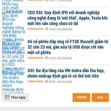
-
10:57 | 13/05/2026
CEO SSI: Quy định IPO với doanh nghiệp
công nghệ đang là 'nút thắt', Apple, Tesla khi
mới lên sàn cũng chưa có lãi
CHỨNG KHOÁN
-
14:40 | 06/05/2026
Số cổ phiếu đáp ứng rổ FTSE Russell giảm từ
32 còn 23 mã, gần nửa tỷ USD được rót vào
một cổ phiếu
CHỨNG KHOÁN
-
14:20 | 06/05/2026
SSI: Dư địa tăng của VN-Index dần thu hẹp,
nhóm midcap định giá rẻ có thể hút tiền
CHỨNG KHOÁN
-
08:07 | 06/05/2026
Theo ngày
TRƯỚC
SAU