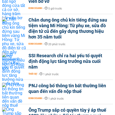
viên bơ vơ
KINH DOANH
-
5 giờ trước
Chân dung ông chủ kín tiếng đứng sau
tiệm vàng Mi Hồng: Từ phụ xe, sửa đồ
điện tử cũ đến gây dựng thương hiệu
hơn 35 năm tuổi
KINH DOANH
-
20 phút trước
SSI Research chỉ ra hai yếu tố quyết
định động lực tăng trưởng nửa cuối
năm
THỜI SỰ
-
1 phút trước
PNJ công bố thông tin bất thường liên
quan đến vấn đề nộp thuế
KINH DOANH
-
1 phút trước
Ông Trump sắp có quyền tùy ý áp thuế