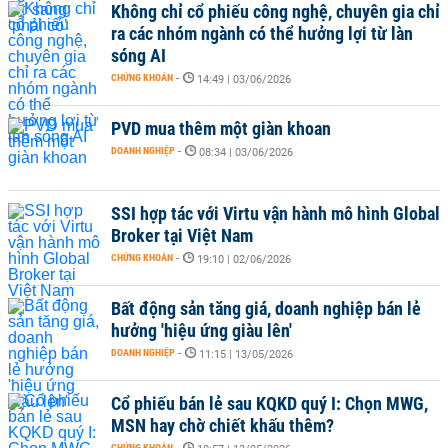
Không chỉ cổ phiếu công nghệ, chuyên gia chỉ
ra các nhóm ngành có thể hưởng lợi từ làn
sóng AI
CHỨNG KHOÁN
-
14:49 | 03/06/2026
PVD mua thêm một giàn khoan
DOANH NGHIỆP
-
08:34 | 03/06/2026
SSI hợp tác với Virtu vận hành mô hình Global
Broker tại Việt Nam
CHỨNG KHOÁN
-
19:10 | 02/06/2026
Bất động sản tăng giá, doanh nghiệp bán lẻ
hưởng 'hiệu ứng giàu lên'
DOANH NGHIỆP
-
11:15 | 13/05/2026
Cổ phiếu bán lẻ sau KQKD quý I: Chọn MWG,
MSN hay chờ chiết khấu thêm?
CHỨNG KHOÁN