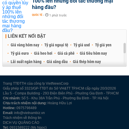
100% lên những đối tác thương mại
hàng đầu?
QUỐC TẾ
-
1 phút trước
LIÊN KẾT NỔI BẬT
Giá vàng hôm nay
Tỷ giá ngoại tệ
Tỷ giá usd
Tỷ giá yen
Tỷ giá euro
Giá heo hơi
Giá cà phê
Giá tiêu hôm nay
Lãi suất ngân hàng
Giá xăng dầu
Giá thép hôm nay
Giá sầu riêng
Giá thịt heo
Giá gạo
Giá cao su
Best Retail Brokers
Diễn đàn đầu tư Việt Nam 2026
Trang TTĐTTH của công ty VietNewsCorp
Giấy phép số 3323/GP-TTĐT do Sở VH&TT TP.HCM cấp ngày 20/3/2026
Lầu 5 - Compa Building - 293 Điện Biên Phủ - Phường Gia Định - TP.HCM
Chi nhánh:
Số 5 - Khu 38A Trần Phú - Phường Ba Đình - TP. Hà Nội
Chịu trách nhiệm nội dung:
Hoàng Hữu Lợi
Hotline:
0975798489
Email:
info@vietnambiz.vn
Trách nhiệm về thông tin
DỊCH VỤ QUẢNG CÁO
Tel:
0931589222 (Ms Ngọc)