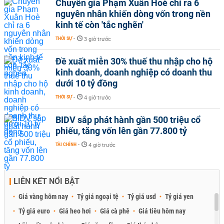
Chuyên gia Phạm Xuân Hoè chỉ ra 6
nguyên nhân khiến dòng vốn trong nền
kinh tế còn 'tắc nghẽn'
THỜI SỰ
-
3 giờ trước
Đề xuất miễn 30% thuế thu nhập cho hộ
kinh doanh, doanh nghiệp có doanh thu
dưới 10 tỷ đồng
THỜI SỰ
-
4 giờ trước
BIDV sắp phát hành gần 500 triệu cổ
phiếu, tăng vốn lên gần 77.800 tỷ
TÀI CHÍNH
-
4 giờ trước
LIÊN KẾT NỔI BẬT
Giá vàng hôm nay
Tỷ giá ngoại tệ
Tỷ giá usd
Tỷ giá yen
Tỷ giá euro
Giá heo hơi
Giá cà phê
Giá tiêu hôm nay