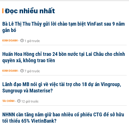
Đọc nhiều nhất
Bà Lê Thị Thu Thủy gửi lời chào tạm biệt VinFast sau 9 năm
gắn bó
KINH DOANH
-
1 giờ trước
Huấn Hoa Hồng chỉ trao 24 bồn nước tại Lai Châu cho chính
quyền xã, không trao tiền
KINH DOANH
-
7 giờ trước
Lãnh đạo MB nói gì về việc tài trợ cho 18 dự án Vingroup,
Sungroup và Masterise?
TÀI CHÍNH
-
12 giờ trước
NHNN cần tăng nắm giữ bao nhiêu cổ phiếu CTG để sở hữu
tối thiểu 65% VietinBank?