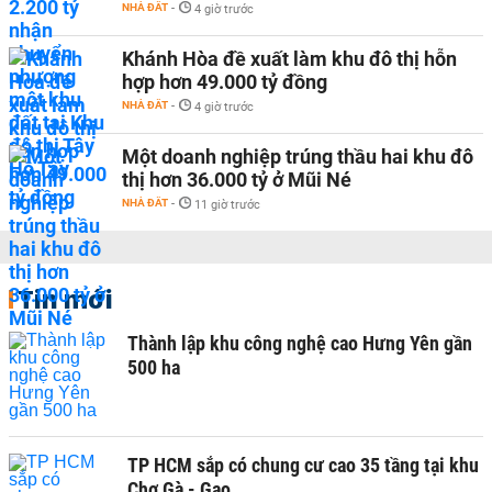
NHÀ ĐẤT
-
4 giờ trước
Khánh Hòa đề xuất làm khu đô thị hỗn
hợp hơn 49.000 tỷ đồng
NHÀ ĐẤT
-
4 giờ trước
Một doanh nghiệp trúng thầu hai khu đô
thị hơn 36.000 tỷ ở Mũi Né
NHÀ ĐẤT
-
11 giờ trước
Tin mới
Thành lập khu công nghệ cao Hưng Yên gần
500 ha
TP HCM sắp có chung cư cao 35 tầng tại khu
Chợ Gà - Gạo