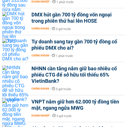
DOANH NGHIỆP
-
1 phút trước
DMX hút gần 700 tỷ đồng vốn ngoại
trong phiên thứ hai lên HOSE
CHỨNG KHOÁN
-
3 giờ trước
Tự doanh sang tay gần 700 tỷ đồng cổ
phiếu DMX cho ai?
CHỨNG KHOÁN
-
1 phút trước
NHNN cần tăng nắm giữ bao nhiêu cổ
phiếu CTG để sở hữu tối thiểu 65%
VietinBank?
CHỨNG KHOÁN
-
3 giờ trước
VNPT nắm giữ hơn 62.000 tỷ đồng tiền
mặt, ngang ngửa MWG
DOANH NGHIỆP
-
3 giờ trước