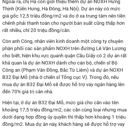
Ngoài ra, chị Hà còn giới thiệu thêm dự án NOXH Hưng
Thịnh (Kiến Hưng, Hà Đông, Hà Nội). Dự án này có mức
giá gốc 12,5 triệu đồng/m2 và do ở xa trung tâm nên tiền
chênh phải thanh toán cho người bán suất cũng thấp hơn
rất nhiều, chỉ 20 triệu đồng/căn.
Còn anh Công, nhân viên kinh doanh một công ty chuyên
phân phối các sản phẩm NOXH trên đường Lê Văn Lương
cho biết, hiện khu vực quanh quận Cầu Giấy có 2 dự án rất
khả quan là dự án NOXH dành cho cán bộ, chiến sĩ Bộ
Công an (Phạm Văn Đồng, Bắc Từ Liêm) và dự án NOXH
B32 Đại Mỗ (nhà ở chiến sĩ Tổng cục V). Trong đó, nếu
mua dự án B32 Đại Mỗ sẽ được hỗ trợ vay ngân hàng lên
đến 70% giá trị căn nhà.
Hiện tại, ở dự án B32 Đại Mỗ, mức giá cho căn vào tên
khoảng 17,5 triệu đồng/m2, các căn cùng loại nhưng mua
dưới dạng hợp đồng ủy quyền thì thấp hơn khoảng 1 triệu
đồng/m2. Mua dự án này, khách hàng sẽ được hỗ trợ vay