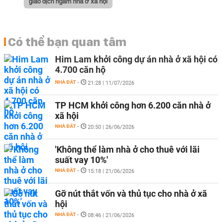
giao dịch ngầm nhà ở xã hội
Có thể bạn quan tâm
Him Lam khởi công dự án nhà ở xã hội có
4.700 căn hộ
NHÀ ĐẤT
-
21:28 | 11/07/2026
TP HCM khởi công hơn 6.200 căn nhà ở
xã hội
NHÀ ĐẤT
-
20:50 | 26/06/2026
'Không thể làm nhà ở cho thuê với lãi
suất vay 10%'
NHÀ ĐẤT
-
15:18 | 21/06/2026
Gỡ nút thắt vốn và thủ tục cho nhà ở xã
hội
NHÀ ĐẤT
-
08:46 | 21/06/2026