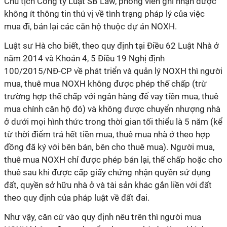
Chủ tịch Công ty Luật SB Law, phóng viên ghi nhận được
không ít thông tin thú vị về tình trạng pháp lý của việc
mua đi, bán lại các căn hộ thuộc dự án NOXH.
Luật sư Hà cho biết, theo quy định tại Điều 62 Luật Nhà ở
năm 2014 và Khoản 4, 5 Điều 19 Nghị định
100/2015/NĐ-CP về phát triển và quản lý NOXH thì người
mua, thuê mua NOXH không được phép thế chấp (trừ
trường hợp thế chấp với ngân hàng để vay tiền mua, thuê
mua chính căn hộ đó) và không được chuyển nhượng nhà
ở dưới mọi hình thức trong thời gian tối thiểu là 5 năm (kể
từ thời điểm trả hết tiền mua, thuê mua nhà ở theo hợp
đồng đã ký với bên bán, bên cho thuê mua). Người mua,
thuê mua NOXH chỉ được phép bán lại, thế chấp hoặc cho
thuê sau khi được cấp giấy chứng nhận quyền sử dụng
đất, quyền sở hữu nhà ở và tài sản khác gắn liền với đất
theo quy định của pháp luật về đất đai.
Như vậy, căn cứ vào quy định nêu trên thì người mua