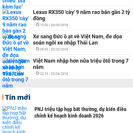
Lexus RX350 'cày' 9 năm rao bán gần 2 tỷ
đồng
-
10:50 | 20/05/2018
Xe sang Đức ồ ạt về Việt Nam, đe dọa
soán ngôi xe nhập Thái Lan
-
08:05 | 20/05/2018
Việt Nam nhập hơn nửa triệu ôtô trong 7
năm
-
22:19 | 25/04/2018
Tin mới
PNJ triệu tập họp bất thường, dự kiến điều
chỉnh kế hoạch kinh doanh 2026