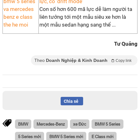
lực, có 'drift mode'
Con số hơn 600 mã lực dễ làm người ta
liên tưởng tới một mẫu siêu xe hơn là
một mẫu sedan hạng sang thể ...
Tư Quảng
Theo
Doanh Nghiệp & Kinh Doanh
Copy link
Chia sẻ
BMW
Mercedes-Benz
xe Đức
BMW 5 Series
5 Series mới
BMW 5 Series mới
E Class mới