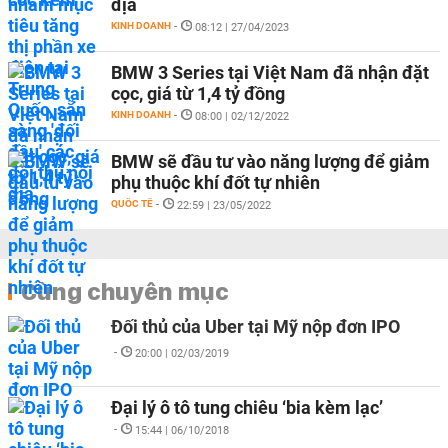
địa
KINH DOANH
-
08:12 | 27/04/2023
BMW 3 Series tại Việt Nam đã nhận đặt
cọc, giá từ 1,4 tỷ đồng
KINH DOANH
-
08:00 | 02/12/2022
BMW sẽ đầu tư vào năng lượng để giảm
phụ thuộc khí đốt tự nhiên
QUỐC TẾ
-
22:59 | 23/05/2022
Cùng chuyên mục
Đối thủ của Uber tại Mỹ nộp đơn IPO
-
20:00 | 02/03/2019
Đại lý ô tô tung chiêu ‘bia kèm lạc’
-
15:44 | 06/10/2018