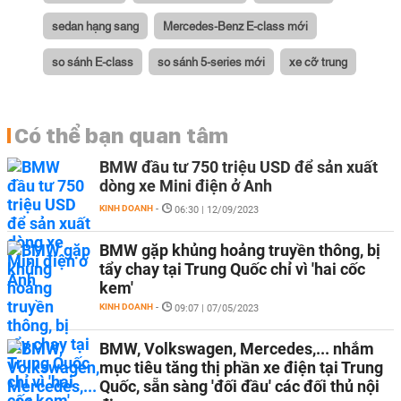
sedan hạng sang
Mercedes-Benz E-class mới
so sánh E-class
so sánh 5-series mới
xe cỡ trung
Có thể bạn quan tâm
BMW đầu tư 750 triệu USD để sản xuất
dòng xe Mini điện ở Anh
KINH DOANH
-
06:30 | 12/09/2023
BMW gặp khủng hoảng truyền thông, bị
tẩy chay tại Trung Quốc chỉ vì 'hai cốc
kem'
KINH DOANH
-
09:07 | 07/05/2023
BMW, Volkswagen, Mercedes,... nhắm
mục tiêu tăng thị phần xe điện tại Trung
Quốc, sẵn sàng 'đối đầu' các đối thủ nội