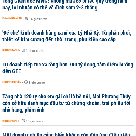
Tổng Giám đốc MWG: Không mua cổ phiếu quỹ trong năm
nay, lợi nhuận có thể về đích sớm 2-3 tháng
DOANH NGHIỆP
-
15 giờ trước
'Đế chế’ kinh doanh hàng xa xỉ của Lý Nhã Kỳ: Từ phân phối,
thiết kế kim cương đến thời trang, phụ kiện cao cấp
KINH DOANH
-
1 phút trước
Tự doanh tiếp tục xả ròng hơn 700 tỷ đồng, tâm điểm hướng
đến GEE
CHỨNG KHOÁN
-
8 giờ trước
Tặng nhà 120 tỷ cho em gái chỉ là bề nổi, Mai Phương Thúy
còn sở hữu danh mục đầu tư từ chứng khoán, trái phiếu tới
nhà hàng, phim ảnh
KINH DOANH
-
10 giờ trước
Một doanh nghiệp cảng biển không còn đáp ứng điều kiện