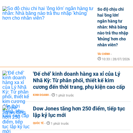
So độ chịu chi
hai 'ông lớn'
ngân hàng tư
nhân: Nhà băng
nào trả thu nhập
'khủng' hơn cho
nhân viên?
TÀI CHÍNH
-
10:33 | 28/07/2026
'Đế chế’ kinh doanh hàng xa xỉ của Lý
Nhã Kỳ: Từ phân phối, thiết kế kim
cương đến thời trang, phụ kiện cao cấp
KINH DOANH
-
1 phút trước
Dow Jones tăng hơn 250 điểm, tiếp tục
lập kỷ lục mới
QUỐC TẾ
-
1 phút trước