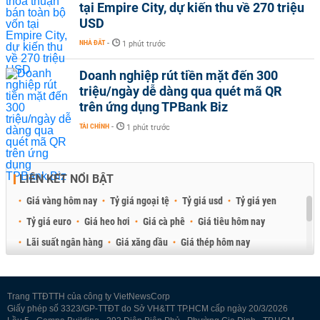
tại Empire City, dự kiến thu về 270 triệu
USD
NHÀ ĐẤT
-
1 phút trước
Doanh nghiệp rút tiền mặt đến 300
triệu/ngày dễ dàng qua quét mã QR
trên ứng dụng TPBank Biz
TÀI CHÍNH
-
1 phút trước
LIÊN KẾT NỔI BẬT
Giá vàng hôm nay
Tỷ giá ngoại tệ
Tỷ giá usd
Tỷ giá yen
Tỷ giá euro
Giá heo hơi
Giá cà phê
Giá tiêu hôm nay
Lãi suất ngân hàng
Giá xăng dầu
Giá thép hôm nay
Giá sầu riêng
Giá thịt heo
Giá gạo
Giá cao su
Best Retail Brokers
Diễn đàn đầu tư Việt Nam 2026
Trang TTĐTTH của công ty VietNewsCorp
Giấy phép số 3323/GP-TTĐT do Sở VH&TT TP.HCM cấp ngày 20/3/2026