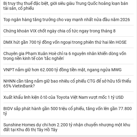
Bị truy thu thuế đặc biệt, giới siêu giàu Trung Quốc hoảng loạn bán
tài sản, cổ phiếu
Top ngân hàng tăng trưởng cho vay mạnh nhất nửa đầu năm 2026
Chứng khoán VIX chốt ngày chia cổ tức ngay trong tháng 8
DMX hút gần 700 tỷ đồng vốn ngoại trong phiên thứ hai lên HOSE
Chuyên gia Phạm Xuân Hoè chỉ ra 6 nguyên nhân khiến dòng vốn
trong nền kinh tế còn 'tắc nghẽn'
VNPT nắm giữ hơn 62.000 tỷ đồng tiền mặt, ngang ngửa MWG
NHNN cần tăng nắm giữ bao nhiêu cổ phiếu CTG để sở hữu tối thiểu
65% VietinBank?
Xuất khẩu linh kiện ô tô của Toyota Việt Nam vượt mốc 1 tỷ USD
BIDV sắp phát hành gần 500 triệu cổ phiếu, tăng vốn lên gần 77.800
tỷ
Sunshine Homes dự chi hơn 2.200 tỷ nhận chuyển nhượng một khu
đất tại Khu đô thị Tây Hồ Tây