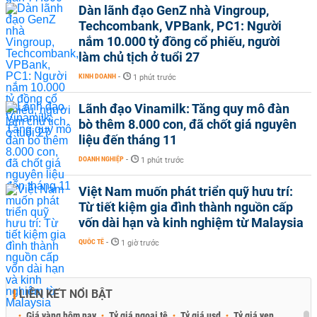
Dàn lãnh đạo GenZ nhà Vingroup,
Techcombank, VPBank, PC1: Người
nắm 10.000 tỷ đồng cổ phiếu, người
làm chủ tịch ở tuổi 27
KINH DOANH
-
1 phút trước
Lãnh đạo Vinamilk: Tăng quy mô đàn
bò thêm 8.000 con, đã chốt giá nguyên
liệu đến tháng 11
DOANH NGHIỆP
-
1 phút trước
Việt Nam muốn phát triển quỹ hưu trí:
Từ tiết kiệm gia đình thành nguồn cấp
vốn dài hạn và kinh nghiệm từ Malaysia
QUỐC TẾ
-
1 giờ trước
LIÊN KẾT NỔI BẬT
Giá vàng hôm nay
Tỷ giá ngoại tệ
Tỷ giá usd
Tỷ giá yen