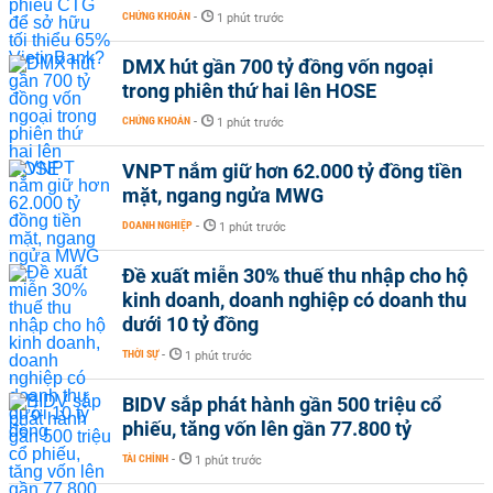
CHỨNG KHOÁN
-
1 phút trước
DMX hút gần 700 tỷ đồng vốn ngoại
trong phiên thứ hai lên HOSE
CHỨNG KHOÁN
-
1 phút trước
VNPT nắm giữ hơn 62.000 tỷ đồng tiền
mặt, ngang ngửa MWG
DOANH NGHIỆP
-
1 phút trước
Đề xuất miễn 30% thuế thu nhập cho hộ
kinh doanh, doanh nghiệp có doanh thu
dưới 10 tỷ đồng
THỜI SỰ
-
1 phút trước
BIDV sắp phát hành gần 500 triệu cổ
phiếu, tăng vốn lên gần 77.800 tỷ
TÀI CHÍNH
-
1 phút trước