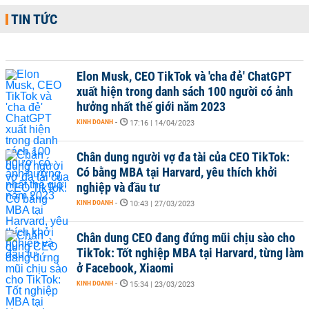
TIN TỨC
Elon Musk, CEO TikTok và 'cha đẻ' ChatGPT
xuất hiện trong danh sách 100 người có ảnh
hưởng nhất thế giới năm 2023
KINH DOANH
-
17:16 | 14/04/2023
Chân dung người vợ đa tài của CEO TikTok:
Có bằng MBA tại Harvard, yêu thích khởi
nghiệp và đầu tư
KINH DOANH
-
10:43 | 27/03/2023
Chân dung CEO đang đứng mũi chịu sào cho
TikTok: Tốt nghiệp MBA tại Harvard, từng làm
ở Facebook, Xiaomi
KINH DOANH
-
15:34 | 23/03/2023