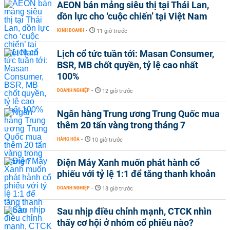
AEON bán mảng siêu thị tại Thái Lan,
dồn lực cho ‘cuộc chiến’ tại Việt Nam
KINH DOANH
-
11 giờ trước
Lịch cổ tức tuần tới: Masan Consumer,
BSR, MB chốt quyền, tỷ lệ cao nhất
100%
DOANH NGHIỆP
-
12 giờ trước
Ngân hàng Trung ương Trung Quốc mua
thêm 20 tấn vàng trong tháng 7
HÀNG HÓA
-
10 giờ trước
Điện Máy Xanh muốn phát hành cổ
phiếu với tỷ lệ 1:1 để tăng thanh khoản
DOANH NGHIỆP
-
18 giờ trước
Sau nhịp điều chỉnh mạnh, CTCK nhìn
thấy cơ hội ở nhóm cổ phiếu nào?