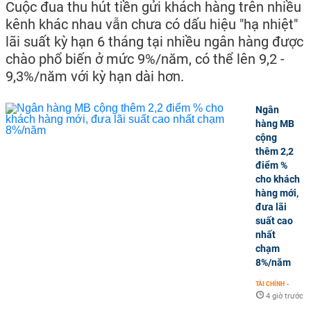
Cuộc đua thu hút tiền gửi khách hàng trên nhiều
kênh khác nhau vẫn chưa có dấu hiệu "hạ nhiệt"
lãi suất kỳ hạn 6 tháng tại nhiều ngân hàng được
chào phổ biến ở mức 9%/năm, có thể lên 9,2 -
9,3%/năm với kỳ hạn dài hơn.
Ngân
hàng MB
cộng
thêm 2,2
điểm %
cho khách
hàng mới,
đưa lãi
suất cao
nhất
chạm
8%/năm
TÀI CHÍNH
-
4 giờ trước