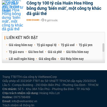
Công ty 100 tỷ của Huấn Hoa Hồng
bỗng dưng ‘biến mất’, một công ty khác
đã giải thể
KINH DOANH
-
8 giờ trước
LIÊN KẾT NỔI BẬT
Giá vàng hôm nay
Tỷ giá ngoại tệ
Tỷ giá usd
Tỷ giá yen
Tỷ giá euro
Giá heo hơi
Giá cà phê
Giá tiêu hôm nay
Lãi suất ngân hàng
Giá xăng dầu
Giá thép hôm nay
Giá sầu riêng
Giá thịt heo
Giá gạo
Giá cao su
Best Retail Brokers
Diễn đàn đầu tư Việt Nam 2026
Trang TTĐTTH của công ty VietNewsCorp
Giấy phép số 3323/GP-TTĐT do Sở VH&TT TP.HCM cấp ngày 20/3/2026
Lầu 5 - Compa Building - 293 Điện Biên Phủ - Phường Gia Định - TP.HCM
Chi nhánh:
Số 5 - Khu 38A Trần Phú - Phường Ba Đình - TP. Hà Nội
Chịu trách nhiệm nội dung:
Hoàng Hữu Lợi
Hotline:
0975798489
Email:
info@vietnambiz.vn
Trách nhiệm về thông tin