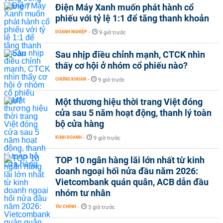
Điện Máy Xanh muốn phát hành cổ
phiếu với tỷ lệ 1:1 để tăng thanh khoản
DOANH NGHIỆP
-
9 giờ trước
Sau nhịp điều chỉnh mạnh, CTCK nhìn
thấy cơ hội ở nhóm cổ phiếu nào?
CHỨNG KHOÁN
-
9 giờ trước
Một thương hiệu thời trang Việt đóng
cửa sau 5 năm hoạt động, thanh lý toàn
bộ cửa hàng
KINH DOANH
-
9 giờ trước
TOP 10 ngân hàng lãi lớn nhất từ kinh
doanh ngoại hối nửa đầu năm 2026:
Vietcombank quán quân, ACB dẫn đầu
nhóm tư nhân
TÀI CHÍNH
-
3 giờ trước