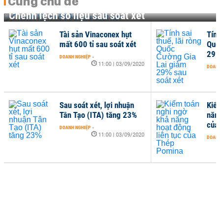
Cùng chủ đề
Chênh lệch số liệu sau soát xét
Tài sản Vinaconex hụt
Tính
mất 600 tỉ sau soát xét
Quố
29%
DOANH NGHIỆP
-
11:00 | 03/09/2020
DOANH
Sau soát xét, lợi nhuận
Kiể
Tân Tạo (ITA) tăng 23%
năn
của
DOANH NGHIỆP
-
11:00 | 03/09/2020
DOANH