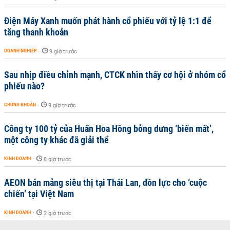
Điện Máy Xanh muốn phát hành cổ phiếu với tỷ lệ 1:1 để
tăng thanh khoản
DOANH NGHIỆP
-
9 giờ trước
Sau nhịp điều chỉnh mạnh, CTCK nhìn thấy cơ hội ở nhóm cổ
phiếu nào?
CHỨNG KHOÁN
-
9 giờ trước
Công ty 100 tỷ của Huấn Hoa Hồng bỗng dưng ‘biến mất’,
một công ty khác đã giải thể
KINH DOANH
-
8 giờ trước
AEON bán mảng siêu thị tại Thái Lan, dồn lực cho ‘cuộc
chiến’ tại Việt Nam
KINH DOANH
-
2 giờ trước