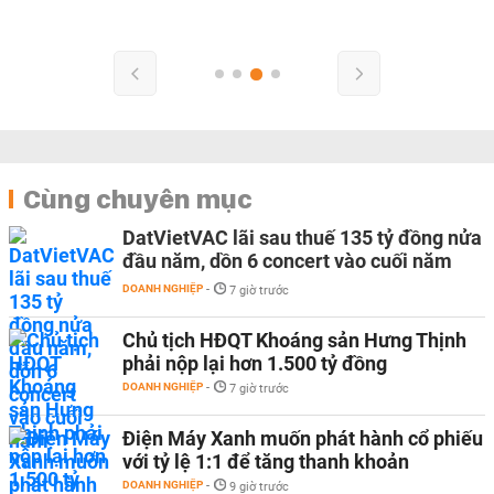
Cùng chuyên mục
DatVietVAC lãi sau thuế 135 tỷ đồng nửa
đầu năm, dồn 6 concert vào cuối năm
DOANH NGHIỆP
-
7 giờ trước
Chủ tịch HĐQT Khoáng sản Hưng Thịnh
phải nộp lại hơn 1.500 tỷ đồng
DOANH NGHIỆP
-
7 giờ trước
Điện Máy Xanh muốn phát hành cổ phiếu
với tỷ lệ 1:1 để tăng thanh khoản
DOANH NGHIỆP
-
9 giờ trước