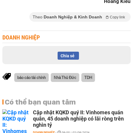
Hoàng Kiều
Theo
Doanh Nghiệp & Kinh Doanh
Copy link
DOANH NGHIỆP
Chia sẻ
báo cáo tài chính
Nhà Thủ Đức
TDH
Có thể bạn quan tâm
Cập nhật KQKD quý II: Vinhomes quán
quân, 45 doanh nghiệp có lãi ròng trên
nghìn tỷ
DOANH NGHIỆP
-
09:00 | 02/08/2026