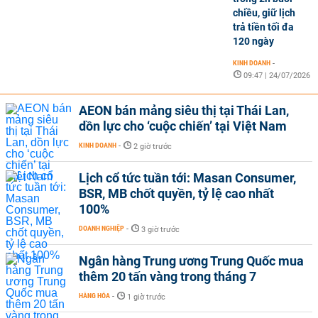
chiều, giữ lịch
trả tiền tối đa
120 ngày
KINH DOANH
-
09:47 | 24/07/2026
AEON bán mảng siêu thị tại Thái Lan,
dồn lực cho ‘cuộc chiến’ tại Việt Nam
KINH DOANH
-
2 giờ trước
Lịch cổ tức tuần tới: Masan Consumer,
BSR, MB chốt quyền, tỷ lệ cao nhất
100%
DOANH NGHIỆP
-
3 giờ trước
Ngân hàng Trung ương Trung Quốc mua
thêm 20 tấn vàng trong tháng 7
HÀNG HÓA
-
1 giờ trước