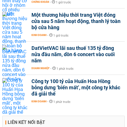
CHỨNG KHOÁN
-
1 giờ trước
Một thương hiệu thời trang Việt đóng
cửa sau 5 năm hoạt động, thanh lý toàn
bộ cửa hàng
KINH DOANH
-
1 giờ trước
DatVietVAC lãi sau thuế 135 tỷ đồng
nửa đầu năm, dồn 6 concert vào cuối
năm
DOANH NGHIỆP
-
1 phút trước
Công ty 100 tỷ của Huấn Hoa Hồng
bỗng dưng ‘biến mất’, một công ty khác
đã giải thể
KINH DOANH
-
1 phút trước
LIÊN KẾT NỔI BẬT