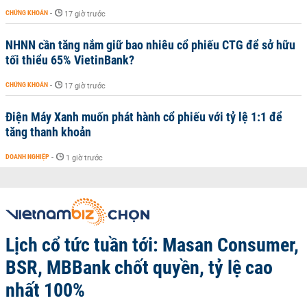
CHỨNG KHOÁN
-
17 giờ trước
NHNN cần tăng nắm giữ bao nhiêu cổ phiếu CTG để sở hữu
tối thiểu 65% VietinBank?
CHỨNG KHOÁN
-
17 giờ trước
Điện Máy Xanh muốn phát hành cổ phiếu với tỷ lệ 1:1 để
tăng thanh khoản
DOANH NGHIỆP
-
1 giờ trước
Lịch cổ tức tuần tới: Masan Consumer,
BSR, MBBank chốt quyền, tỷ lệ cao
nhất 100%