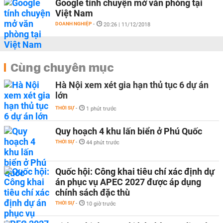
Google tính chuyện mở văn phòng tại
Việt Nam
DOANH NGHIỆP
-
20:26 | 11/12/2018
Cùng chuyên mục
Hà Nội xem xét gia hạn thủ tục 6 dự án
lớn
THỜI SỰ
-
1 phút trước
Quy hoạch 4 khu lấn biển ở Phú Quốc
THỜI SỰ
-
44 phút trước
Quốc hội: Công khai tiêu chí xác định dự
án phục vụ APEC 2027 được áp dụng
chính sách đặc thù
THỜI SỰ
-
10 giờ trước