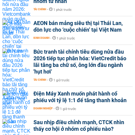
nhóm tư nhân
TÀI CHÍNH
-
1 phút trước
AEON bán mảng siêu thị tại Thái Lan,
dồn lực cho ‘cuộc chiến’ tại Việt Nam
KINH DOANH
-
1 phút trước
Bức tranh tài chính tiêu dùng nửa đầu
2026 tiếp tục phân hóa: VietCredit báo
lãi tăng ba chữ số, ông lớn đầu ngành
'hụt hơi'
TÀI CHÍNH
-
1 giờ trước
Điện Máy Xanh muốn phát hành cổ
phiếu với tỷ lệ 1:1 để tăng thanh khoản
DOANH NGHIỆP
-
1 giờ trước
Sau nhịp điều chỉnh mạnh, CTCK nhìn
thấy cơ hội ở nhóm cổ phiếu nào?