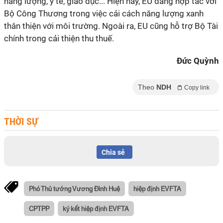
năng lượng, y tế, giáo dục... Hiện nay, EU đang hợp tác với
Bộ Công Thương trong việc cải cách năng lượng xanh
thân thiện với môi trường. Ngoài ra, EU cũng hỗ trợ Bộ Tài
chính trong cải thiện thu thuế.
Đức Quỳnh
Theo
NDH
Copy link
THỜI SỰ
Chia sẻ
Phó Thủ tướng Vương Đình Huệ
hiệp định EVFTA
CPTPP
ký kết hiệp định EVFTA