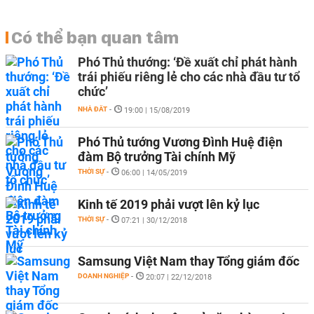
Có thể bạn quan tâm
Phó Thủ thướng: ‘Đề xuất chỉ phát hành
trái phiếu riêng lẻ cho các nhà đầu tư tổ
chức’
NHÀ ĐẤT
-
19:00 | 15/08/2019
Phó Thủ tướng Vương Đình Huệ điện
đàm Bộ trưởng Tài chính Mỹ
THỜI SỰ
-
06:00 | 14/05/2019
Kinh tế 2019 phải vượt lên kỷ lục
THỜI SỰ
-
07:21 | 30/12/2018
Samsung Việt Nam thay Tổng giám đốc
DOANH NGHIỆP
-
20:07 | 22/12/2018