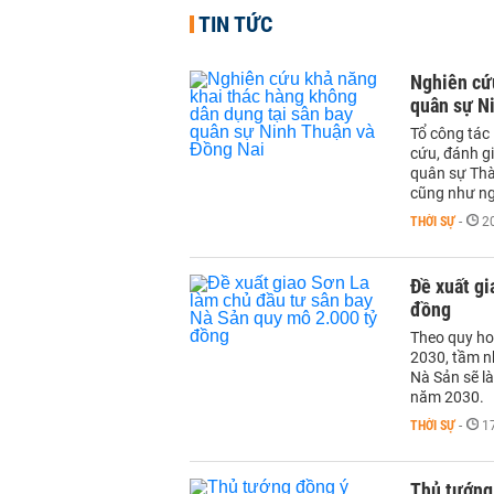
TIN TỨC
Nghiên cứu
quân sự N
Tổ công tác
cứu, đánh g
quân sự Thà
cũng như ng
THỜI SỰ
-
2
Đề xuất gi
đồng
Theo quy ho
2030, tầm n
Nà Sản sẽ l
năm 2030.
THỜI SỰ
-
1
Thủ tướng