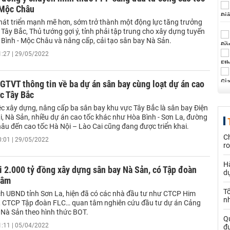
Mộc Châu
hát triển mạnh mẽ hơn, sớm trở thành một động lực tăng trưởng
Tây Bắc, Thủ tướng gợi ý, tỉnh phải tập trung cho xây dựng tuyến
 Bình - Mộc Châu và nâng cấp, cải tạo sân bay Nà Sản.
1:27 | 29/05/2022
GTVT thông tin về ba dự án sân bay cùng loạt dự án cao
c Tây Bắc
ệc xây dựng, nâng cấp ba sân bay khu vực Tây Bắc là sân bay Điện
i, Nà Sản, nhiều dự án cao tốc khác như Hòa Bình - Sơn La, đường
hâu đến cao tốc Hà Nội – Lào Cai cũng đang được triển khai.
Ch
0:01 | 29/05/2022
ro
Hà
i 2.000 tỷ đồng xây dựng sân bay Nà Sản, có Tập đoàn
d
tâm
Tổ
ch UBND tỉnh Sơn La, hiện đã có các nhà đầu tư như CTCP Him
nh
 CTCP Tập đoàn FLC… quan tâm nghiên cứu đầu tư dự án Cảng
Nà Sản theo hình thức BOT.
Qu
1:11 | 05/04/2022
đ