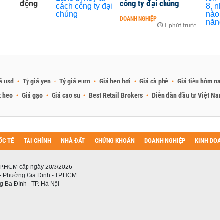
công ty đại chúng
động
DOANH NGHIỆP
-
1 phút trước
á usd
Tỷ giá yen
Tỷ giá euro
Giá heo hơi
Giá cà phê
Giá tiêu hôm n
t heo
Giá gạo
Giá cao su
Best Retail Brokers
Diễn đàn đầu tư Việt N
ỐC TẾ
TÀI CHÍNH
NHÀ ĐẤT
CHỨNG KHOÁN
DOANH NGHIỆP
KINH DO
P.HCM cấp ngày 20/3/2026
 - Phường Gia Định - TP.HCM
 Ba Đình - TP. Hà Nội