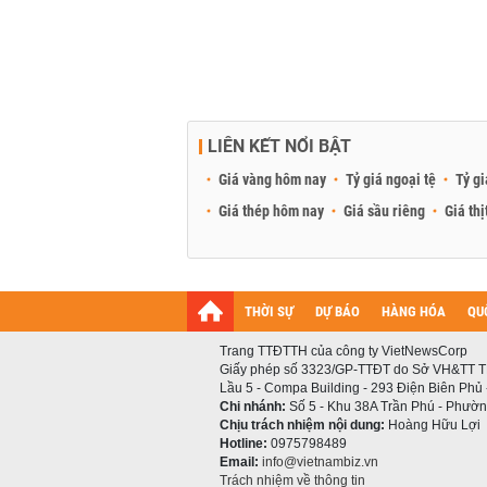
LIÊN KẾT NỔI BẬT
Giá vàng hôm nay
Tỷ giá ngoại tệ
Tỷ gi
Giá thép hôm nay
Giá sầu riêng
Giá thị
THỜI SỰ
DỰ BÁO
HÀNG HÓA
QU
Trang TTĐTTH của công ty VietNewsCorp
Giấy phép số 3323/GP-TTĐT do Sở VH&TT T
Lầu 5 - Compa Building - 293 Điện Biên Phủ
Chi nhánh:
Số 5 - Khu 38A Trần Phú - Phường
Chịu trách nhiệm nội dung:
Hoàng Hữu Lợi
Hotline:
0975798489
Email:
info@vietnambiz.vn
Trách nhiệm về thông tin