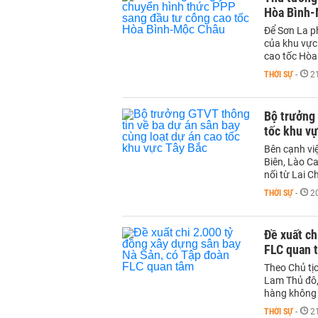
Hòa Bình-
Để Sơn La p
của khu vực 
cao tốc Hòa
THỜI SỰ
-
2
Bộ trưởng 
tốc khu vự
Bên cạnh vi
Biên, Lào Ca
nối từ Lai C
THỜI SỰ
-
2
Đề xuất ch
FLC quan 
Theo Chủ tị
Lam Thủ đô,
hàng không 
THỜI SỰ
-
2