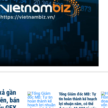
xả gần
Tổng Giám đốc MB: Tự
iên, bán
tin hoàn thành kế hoạch
lợi nhuận năm, có thể
ếu GEX