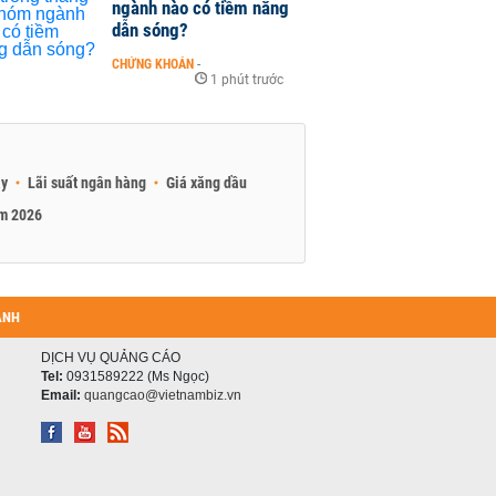
ngành nào có tiềm năng
dẫn sóng?
CHỨNG KHOÁN
-
1 phút trước
ay
Lãi suất ngân hàng
Giá xăng dầu
am 2026
ANH
DỊCH VỤ QUẢNG CÁO
Tel:
0931589222 (Ms Ngọc)
Email:
quangcao@vietnambiz.vn