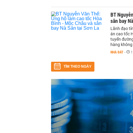
BT Nguyễn
sân bay Nà
Lãnh đạo tỉn
án cao tốc 
tuyến đường
hàng không
NHÀ ĐẤT
-
1
TÌM THEO NGÀY