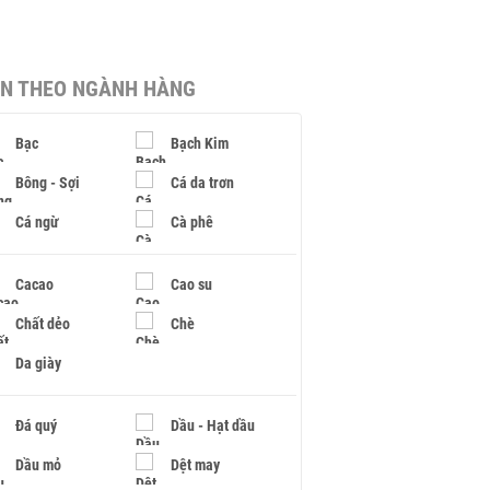
IN THEO NGÀNH HÀNG
Bạc
Bạch Kim
Bông - Sợi
Cá da trơn
Cá ngừ
Cà phê
Cacao
Cao su
Chất dẻo
Chè
Da giày
Đá quý
Dầu - Hạt dầu
Dầu mỏ
Dệt may