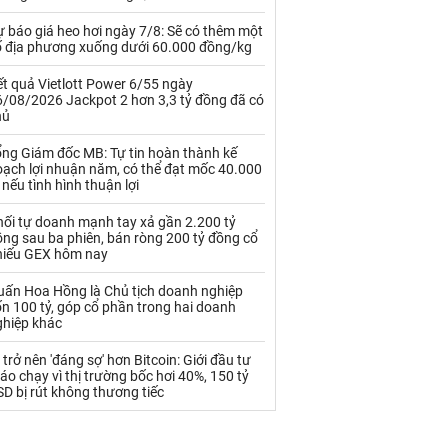
Palladium
Phân bón
 báo giá heo hơi ngày 7/8: Sẽ có thêm một
Rau - Củ -Quả
Sắt thép
ố địa phương xuống dưới 60.000 đồng/kg
Sữa
t quả Vietlott Power 6/55 ngày
6/08/2026 Jackpot 2 hơn 3,3 tỷ đồng đã có
hủ
Than
Thức ăn chăn nuôi
ổng Giám đốc MB: Tự tin hoàn thành kế
oạch lợi nhuận năm, có thể đạt mốc 40.000
Thủy hải sản khác
Tôm
 nếu tình hình thuận lợi
Vàng
hối tự doanh mạnh tay xả gần 2.200 tỷ
ng sau ba phiên, bán ròng 200 tỷ đồng cổ
hiếu GEX hôm nay
VLXD khác
Xăng dầu
uấn Hoa Hồng là Chủ tịch doanh nghiệp
Xi măng - Clynker
n 100 tỷ, góp cổ phần trong hai doanh
ghiệp khác
 trở nên 'đáng sợ' hơn Bitcoin: Giới đầu tư
áo chạy vì thị trường bốc hơi 40%, 150 tỷ
D bị rút không thương tiếc