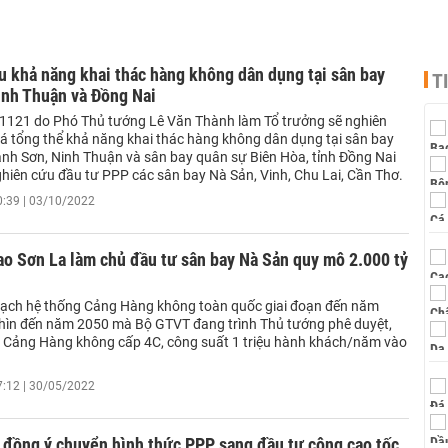
 khả năng khai thác hàng không dân dụng tại sân bay
T
inh Thuận và Đồng Nai
 1121 do Phó Thủ tướng Lê Văn Thành làm Tổ trưởng sẽ nghiên
iá tổng thể khả năng khai thác hàng không dân dụng tại sân bay
nh Sơn, Ninh Thuận và sân bay quân sự Biên Hòa, tỉnh Đồng Nai
hiên cứu đầu tư PPP các sân bay Nà Sản, Vinh, Chu Lai, Cần Thơ.
0:39 | 03/10/2022
ao Sơn La làm chủ đầu tư sân bay Nà Sản quy mô 2.000 tỷ
ạch hệ thống Cảng Hàng không toàn quốc giai đoạn đến năm
hìn đến năm 2050 mà Bộ GTVT đang trình Thủ tướng phê duyệt,
à Cảng Hàng không cấp 4C, công suất 1 triệu hành khách/năm vào
7:12 | 30/05/2022
 đồng ý chuyển hình thức PPP sang đầu tư công cao tốc