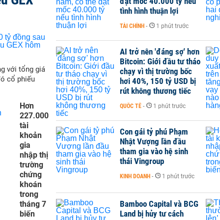
đạt mốc 40.000 tỷ nếu
tình hình thuận lợi
TÀI CHÍNH
-
1 phút trước
AI trở nên 'đáng sợ' hơn
Bitcoin: Giới đầu tư tháo
g với tổng giá
chạy vì thị trường bốc
đó cổ phiếu
hơi 40%, 150 tỷ USD bị
rút không thương tiếc
Hơn
QUỐC TẾ
-
1 phút trước
227.000
tài
Con gái tỷ phú Phạm
khoản
Nhật Vượng lần đầu
gia
tham gia vào hệ sinh
nhập thị
thái Vingroup
trường
chứng
KINH DOANH
-
1 phút trước
khoán
trong
Bamboo Capital và BCG
tháng 7
Land bị hủy tư cách
biến