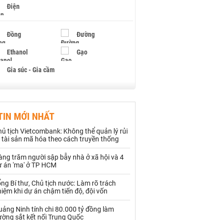
Điện
Đồng
Đường
Ethanol
Gạo
Gia súc - Gia cầm
Giấy
Gỗ
TIN MỚI NHẤT
Hạt điều
Hồ tiêu - Hạt tiêu
ủ tịch Vietcombank: Không thể quản lý rủi
Khí đốt
 tài sản mã hóa theo cách truyền thống
ng trăm người sập bẫy nhà ở xã hội và 4
Kim loại khác
Mắc ca
ự án 'ma' ở TP HCM
Muối
Ngũ cốc
ng Bí thư, Chủ tịch nước: Làm rõ trách
iệm khi dự án chậm tiến độ, đội vốn
Nhựa - Hạt nhựa
ảng Ninh tính chi 80.000 tỷ đồng làm
ường sắt kết nối Trung Quốc