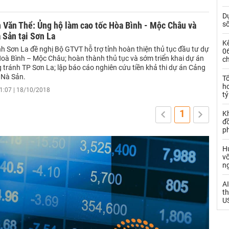
Dự
 Văn Thể: Ủng hộ làm cao tốc Hòa Bình - Mộc Châu và
s
 Sản tại Sơn La
Kế
h Sơn La đề nghị Bộ GTVT hỗ trợ tỉnh hoàn thiện thủ tục đầu tư dự
0
Hoà Bình – Mộc Châu; hoàn thành thủ tục và sớm triển khai dự án
c
 tránh TP Sơn La; lập báo cáo nghiên cứu tiền khả thi dự án Cảng
 Nà Sản.
T
h
1:07 | 18/10/2018
tỷ
1
K
đồ
p
H
vố
n
AI
th
US