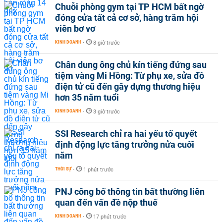
Chuỗi phòng gym tại TP HCM bất ngờ
đóng cửa tất cả cơ sở, hàng trăm hội
viên bơ vơ
KINH DOANH
-
8 giờ trước
Chân dung ông chủ kín tiếng đứng sau
tiệm vàng Mi Hồng: Từ phụ xe, sửa đồ
điện tử cũ đến gây dựng thương hiệu
hơn 35 năm tuổi
KINH DOANH
-
3 giờ trước
SSI Research chỉ ra hai yếu tố quyết
định động lực tăng trưởng nửa cuối
năm
THỜI SỰ
-
1 phút trước
PNJ công bố thông tin bất thường liên
quan đến vấn đề nộp thuế
KINH DOANH
-
17 phút trước