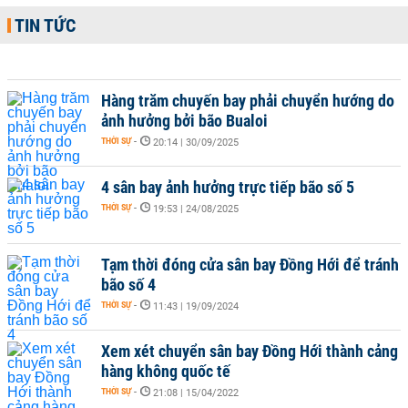
TIN TỨC
Hàng trăm chuyến bay phải chuyển hướng do
ảnh hưởng bởi bão Bualoi
THỜI SỰ
-
20:14 | 30/09/2025
4 sân bay ảnh hưởng trực tiếp bão số 5
THỜI SỰ
-
19:53 | 24/08/2025
Tạm thời đóng cửa sân bay Đồng Hới để tránh
bão số 4
THỜI SỰ
-
11:43 | 19/09/2024
Xem xét chuyển sân bay Đồng Hới thành cảng
hàng không quốc tế
THỜI SỰ
-
21:08 | 15/04/2022