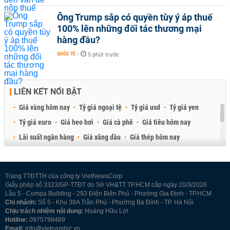
Ông Trump sắp có quyền tùy ý áp thuế
100% lên những đối tác thương mại
hàng đầu?
QUỐC TẾ
-
5 phút trước
LIÊN KẾT NỔI BẬT
Giá vàng hôm nay
Tỷ giá ngoại tệ
Tỷ giá usd
Tỷ giá yen
Tỷ giá euro
Giá heo hơi
Giá cà phê
Giá tiêu hôm nay
Lãi suất ngân hàng
Giá xăng dầu
Giá thép hôm nay
Giá sầu riêng
Giá thịt heo
Giá gạo
Giá cao su
Best Retail Brokers
Diễn đàn đầu tư Việt Nam 2026
Trang TTĐTTH của công ty VietNewsCorp
Giấy phép số 3323/GP-TTĐT do Sở VH&TT TP.HCM cấp ngày 20/3/2026
Lầu 5 - Compa Building - 293 Điện Biên Phủ - Phường Gia Định - TP.HCM
Chi nhánh:
Số 5 - Khu 38A Trần Phú - Phường Ba Đình - TP. Hà Nội
Chịu trách nhiệm nội dung:
Hoàng Hữu Lợi
Hotline:
0975798489
Email:
info@vietnambiz.vn