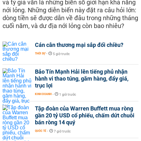
và tỷ giá vẫn là những biến số giới hạn khả năng
nới lỏng. Những diễn biến này đặt ra câu hỏi lớn:
dòng tiền sẽ được dẫn về đâu trong những tháng
cuối năm, và dư địa nới lỏng còn bao nhiêu?
Cán cân thương mại sắp đổi chiều?
THỜI SỰ
-
5 giờ trước
Bảo Tín Mạnh Hải lên tiếng phủ nhận
hành vi thao túng, găm hàng, đẩy giá,
trục lợi
KINH DOANH
-
1 giờ trước
Tập đoàn của Warren Buffett mua ròng
gần 20 tỷ USD cổ phiếu, chấm dứt chuỗi
bán ròng 14 quý
QUỐC TẾ
-
7 giờ trước