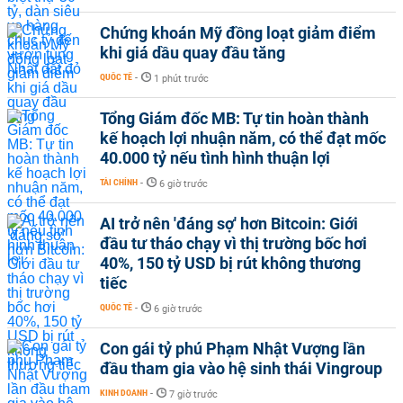
Chứng khoán Mỹ đồng loạt giảm điểm
khi giá dầu quay đầu tăng
QUỐC TẾ
-
1 phút trước
Tổng Giám đốc MB: Tự tin hoàn thành
kế hoạch lợi nhuận năm, có thể đạt mốc
40.000 tỷ nếu tình hình thuận lợi
TÀI CHÍNH
-
6 giờ trước
AI trở nên 'đáng sợ' hơn Bitcoin: Giới
đầu tư tháo chạy vì thị trường bốc hơi
40%, 150 tỷ USD bị rút không thương
tiếc
QUỐC TẾ
-
6 giờ trước
Con gái tỷ phú Phạm Nhật Vượng lần
đầu tham gia vào hệ sinh thái Vingroup
KINH DOANH
-
7 giờ trước