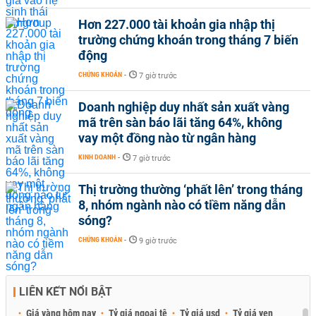
Hơn 227.000 tài khoản gia nhập thị
trường chứng khoán trong tháng 7 biến
động
CHỨNG KHOÁN
-
7 giờ trước
Doanh nghiệp duy nhất sản xuất vàng
mã trên sàn báo lãi tăng 64%, không
vay một đồng nào từ ngân hàng
KINH DOANH
-
7 giờ trước
Thị trường thường ‘phất lên’ trong tháng
8, nhóm ngành nào có tiềm năng dẫn
sóng?
CHỨNG KHOÁN
-
9 giờ trước
LIÊN KẾT NỔI BẬT
Giá vàng hôm nay
Tỷ giá ngoại tệ
Tỷ giá usd
Tỷ giá yen