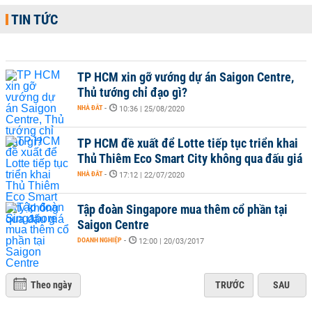
TIN TỨC
TP HCM xin gỡ vướng dự án Saigon Centre,
Thủ tướng chỉ đạo gì?
NHÀ ĐẤT
-
10:36 | 25/08/2020
TP HCM đề xuất để Lotte tiếp tục triển khai
Thủ Thiêm Eco Smart City không qua đấu giá
NHÀ ĐẤT
-
17:12 | 22/07/2020
Tập đoàn Singapore mua thêm cổ phần tại
Saigon Centre
DOANH NGHIỆP
-
12:00 | 20/03/2017
Theo ngày
TRƯỚC
SAU