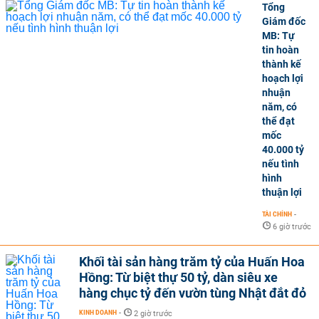
Tổng
Giám đốc
MB: Tự
tin hoàn
thành kế
hoạch lợi
nhuận
năm, có
thể đạt
mốc
40.000 tỷ
nếu tình
hình
thuận lợi
TÀI CHÍNH
-
6 giờ trước
Khối tài sản hàng trăm tỷ của Huấn Hoa
Hồng: Từ biệt thự 50 tỷ, dàn siêu xe
hàng chục tỷ đến vườn tùng Nhật đắt đỏ
KINH DOANH
-
2 giờ trước