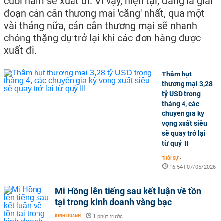
cuối năm sẽ xuất đi. Vì vậy, hiện tại, đang là giai
đoạn cán cân thương mại 'căng' nhất, qua một
vài tháng nữa, cán cân thương mại sẽ nhanh
chóng thặng dự trở lại khi các đơn hàng được
xuất đi.
Thâm hụt
thương mại 3,28
tỷ USD trong
tháng 4, các
chuyên gia kỳ
vọng xuất siêu
sẽ quay trở lại
từ quý III
THỜI SỰ
-
16:54 | 07/05/2026
Mi Hồng lên tiếng sau kết luận về tồn
tại trong kinh doanh vàng bạc
KINH DOANH
-
1 phút trước