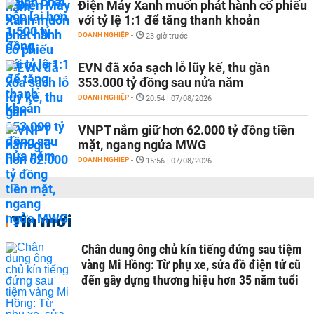
Điện Máy Xanh muốn phát hành cổ phiếu
với tỷ lệ 1:1 để tăng thanh khoản
DOANH NGHIỆP
-
23 giờ trước
EVN đã xóa sạch lỗ lũy kế, thu gần
353.000 tỷ đồng sau nửa năm
DOANH NGHIỆP
-
20:54 | 07/08/2026
VNPT nắm giữ hơn 62.000 tỷ đồng tiền
mặt, ngang ngửa MWG
DOANH NGHIỆP
-
15:56 | 07/08/2026
Tin mới
Chân dung ông chủ kín tiếng đứng sau tiệm
vàng Mi Hồng: Từ phụ xe, sửa đồ điện tử cũ
đến gây dựng thương hiệu hơn 35 năm tuổi