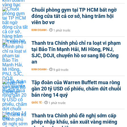
Chuỗi phòng gym tại TP HCM bất ngờ
đóng cửa tất cả cơ sở, hàng trăm hội
viên bơ vơ
KINH DOANH
-
1 phút trước
Thanh tra Chính phủ chỉ ra loạt vi phạm
tại Bảo Tín Mạnh Hải, Mi Hồng, PNJ,
SJC, DOJI, chuyển hồ sơ sang Bộ Công
an
KINH DOANH
-
9 giờ trước
Tập đoàn của Warren Buffett mua ròng
gần 20 tỷ USD cổ phiếu, chấm dứt chuỗi
bán ròng 14 quý
QUỐC TẾ
-
1 phút trước
Thanh tra Chính phủ đề nghị sớm cấp
phép nhập khẩu, sản xuất vàng miếng