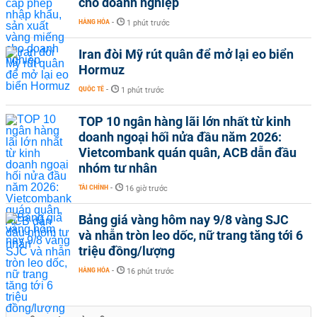
cho doanh nghiệp
HÀNG HÓA
-
1 phút trước
Iran đòi Mỹ rút quân để mở lại eo biển
Hormuz
QUỐC TẾ
-
1 phút trước
TOP 10 ngân hàng lãi lớn nhất từ kinh
doanh ngoại hối nửa đầu năm 2026:
Vietcombank quán quân, ACB dẫn đầu
nhóm tư nhân
TÀI CHÍNH
-
16 giờ trước
Bảng giá vàng hôm nay 9/8 vàng SJC
và nhẫn tròn leo dốc, nữ trang tăng tới 6
triệu đồng/lượng
HÀNG HÓA
-
16 phút trước