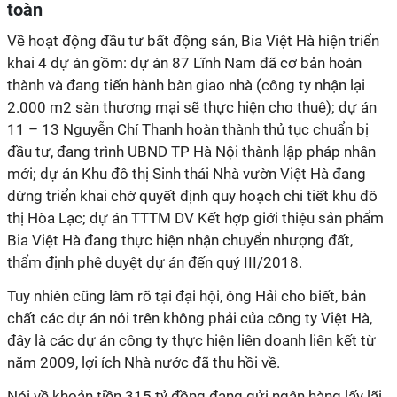
toàn
Về hoạt động đầu tư bất động sản, Bia Việt Hà hiện triển
khai 4 dự án gồm: dự án 87 Lĩnh Nam đã cơ bản hoàn
thành và đang tiến hành bàn giao nhà (công ty nhận lại
2.000 m2 sàn thương mại sẽ thực hiện cho thuê); dự án
11 – 13 Nguyễn Chí Thanh hoàn thành thủ tục chuẩn bị
đầu tư, đang trình UBND TP Hà Nội thành lập pháp nhân
mới; dự án Khu đô thị Sinh thái Nhà vườn Việt Hà đang
dừng triển khai chờ quyết định quy hoạch chi tiết khu đô
thị Hòa Lạc; dự án TTTM DV Kết hợp giới thiệu sản phẩm
Bia Việt Hà đang thực hiện nhận chuyển nhượng đất,
thẩm định phê duyệt dự án đến quý III/2018.
Tuy nhiên cũng làm rõ tại đại hội, ông Hải cho biết, bản
chất các dự án nói trên không phải của công ty Việt Hà,
đây là các dự án công ty thực hiện liên doanh liên kết từ
năm 2009, lợi ích Nhà nước đã thu hồi về.
Nói về khoản tiền 315 tỷ đồng đang gửi ngân hàng lấy lãi,