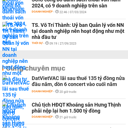
2024, có 9 doanh nghiệp trên sàn
DOANH NGHIỆP
-
22:46 | 07/03/2024
TS. Võ Trí Thành: Uỷ ban Quản lý vốn NN
tại doanh nghiệp nên hoạt động như một
nhà đầu tư
THỜI SỰ
-
09:19 | 27/09/2023
Cùng chuyên mục
DatVietVAC lãi sau thuế 135 tỷ đồng nửa
đầu năm, dồn 6 concert vào cuối năm
DOANH NGHIỆP
-
20 giờ trước
Chủ tịch HĐQT Khoáng sản Hưng Thịnh
phải nộp lại hơn 1.500 tỷ đồng
DOANH NGHIỆP
-
21 giờ trước