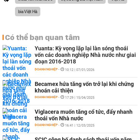
bia Việt Hà
Có thể bạn quan tâm
Yuanta: Kỳ vọng lặp lại làn sóng thoái
vốn các doanh nghiệp Nhà nước như giai
đoạn 2016-2018
DOANH NGHIỆP
-
10:12 | 07/01/2026
Becamex hứa tăng vốn trở lại khi chứng
khoán cải thiện
DOANH NGHIỆP
-
17:29 | 15/04/2025
Viglacera muốn tăng cổ tức, đẩy nhanh
thoái vốn Nhà nước
DOANH NGHIỆP
-
16:41 | 12/03/2025
SCIC công bố danh sách thoái vốn năm