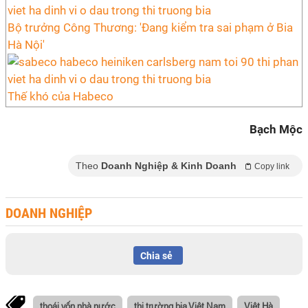
Bộ trưởng Công Thương: 'Đang kiểm tra sai phạm ở Bia
Hà Nội'
Thế khó của Habeco
Bạch Mộc
Theo
Doanh Nghiệp & Kinh Doanh
Copy link
DOANH NGHIỆP
Chia sẻ
thoái vốn nhà nước
thị trường bia Việt Nam
Việt Hà