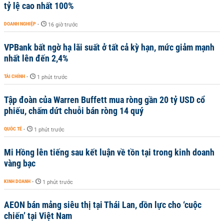
tỷ lệ cao nhất 100%
DOANH NGHIỆP
-
16 giờ trước
VPBank bất ngờ hạ lãi suất ở tất cả kỳ hạn, mức giảm mạnh
nhất lên đến 2,4%
TÀI CHÍNH
-
1 phút trước
Tập đoàn của Warren Buffett mua ròng gần 20 tỷ USD cổ
phiếu, chấm dứt chuỗi bán ròng 14 quý
QUỐC TẾ
-
1 phút trước
Mi Hồng lên tiếng sau kết luận về tồn tại trong kinh doanh
vàng bạc
KINH DOANH
-
1 phút trước
AEON bán mảng siêu thị tại Thái Lan, dồn lực cho ‘cuộc
chiến’ tại Việt Nam