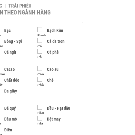
G
TRÁI PHIẾU
IN THEO NGÀNH HÀNG
Bạc
Bạch Kim
Bông - Sợi
Cá da trơn
Cá ngừ
Cà phê
Cacao
Cao su
Chất dẻo
Chè
Da giày
Đá quý
Dầu - Hạt dầu
Dầu mỏ
Dệt may
Điện