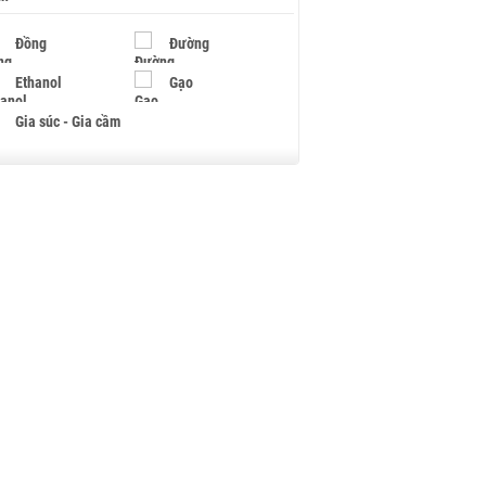
Đồng
Đường
Ethanol
Gạo
Gia súc - Gia cầm
Giấy
Gỗ
Hạt điều
Hồ tiêu - Hạt tiêu
Khí đốt
Kim loại khác
Mắc ca
Muối
Ngũ cốc
Nhựa - Hạt nhựa
Palladium
Phân bón