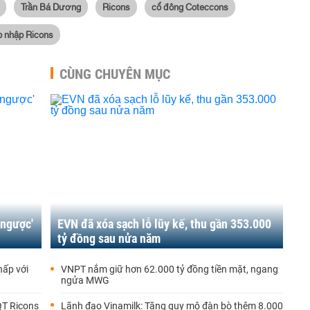
Trần Bá Dương
Ricons
cổ đông Coteccons
p nhập Ricons
CÙNG CHUYÊN MỤC
 ngược'
EVN đã xóa sạch lỗ lũy kế, thu gần 353.000
tỷ đồng sau nửa năm
hấp với
VNPT nắm giữ hơn 62.000 tỷ đồng tiền mặt, ngang
ngửa MWG
QT Ricons
Lãnh đạo Vinamilk: Tăng quy mô đàn bò thêm 8.000