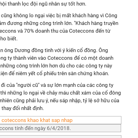
hội thanh lọc đội ngũ nhân sự tốt hơn.
ũng không lo ngại việc bị mất khách hàng vì Công
đảm đương những công trình lớn. "Khách hàng truyền
teccons và 70% doanh thu của Coteccons đến từ
ho biết.
ân ông Dương đồng tình với ý kiến cổ đồng. Ông
g ty thành viên vào Coteccons để có một doanh
 những công trình lớn hơn dù cho các công ty này
 kiện để niêm yết cổ phiếu trên sàn chứng khoán.
a đi của "người cũ" và sự lớn mạnh của các công ty
s thì những lo ngại về chảy máu chất xám của cổ đông
hiên cũng phải lưu ý, nếu sáp nhập, tỷ lệ sở hữu của
thay đổi nhất định.
ccons tính đến ngày 6/4/2018.