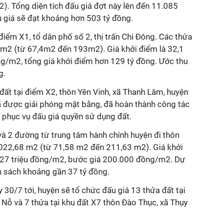
2). Tổng diện tích đấu giá đợt này lên đến 11.085
u giá sẽ đạt khoảng hơn 503 tỷ đồng.
điểm X1, tổ dân phố số 2, thị trấn Chi Đông. Các thửa
,7m2 (từ 67,4m2 đến 193m2). Giá khởi điểm là 32,1
ng/m2, tổng giá khởi điểm hơn 129 tỷ đồng. Ước thu
g.
ất tại điểm X2, thôn Yên Vinh, xã Thanh Lâm, huyện
đã được giải phóng mặt bằng, đã hoàn thành công tác
 phục vụ đấu giá quyền sử dụng đất.
1 và 2 đường từ trung tâm hành chính huyện đi thôn
4.022,68 m2 (từ 71,58 m2 đến 211,63 m2). Giá khởi
9,27 triệu đồng/m2, bước giá 200.000 đồng/m2. Dự
 sách khoảng gần 37 tỷ đồng.
 30/7 tới, huyện sẽ tổ chức đấu giá 13 thửa đất tại
 Nỗ và 7 thửa tại khu đất X7 thôn Đào Thục, xã Thụy