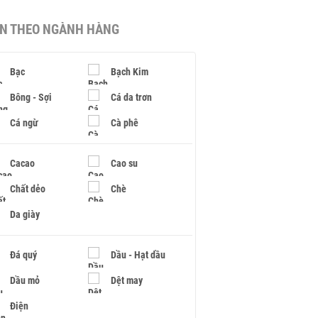
IN THEO NGÀNH HÀNG
Bạc
Bạch Kim
Bông - Sợi
Cá da trơn
Cá ngừ
Cà phê
Cacao
Cao su
Chất dẻo
Chè
Da giày
Đá quý
Dầu - Hạt dầu
Dầu mỏ
Dệt may
Điện