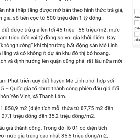
ăn nhà thấp tầng được mở bán theo hình thức trả giá,
gia, số tiền cọc từ 500 triệu đến 1 tỷ đồng.
ô đất được trả giá lên tới 45 triệu - 55 triệu/m2, mức
răm triệu đến vài tỷ đồng so với giá khởi điểm. Đây
“không tưởng” khi thị trường bất động sản Mê Linh
lắng và có không ít dự án khu đô thị bỏ hoang.
ch và định hướng lên quận cũng phải rất lâu nữa mới
âm Phát triển quỹ đất huyện Mê Linh phối hợp với
 5 – Quốc gia tổ chức thành công phiên đấu giá đối
 thôn Yên Vinh, xã Thanh Lâm.
à 1.858,9 m2 (diện tích mỗi thửa từ 87,75 m2 đến
 27,1 triệu đồng đến 35,2 triệu đồng/m2.
u giá thành công. Trong đó, lô 01 có diện tích
có mức giá trúng cao nhất 85,5 triệu đồng/m2,