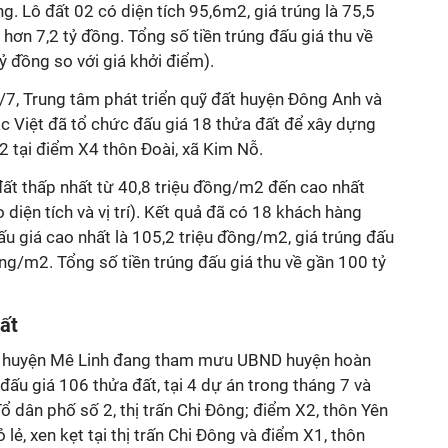
. Lô đất 02 có diện tích 95,6m2, giá trúng là 75,5
ơn 7,2 tỷ đồng. Tổng số tiền trúng đấu giá thu về
ỷ đồng so với giá khởi điểm).
/7, Trung tâm phát triển quỹ đất huyện Đông Anh và
c Việt đã tổ chức đấu giá 18 thửa đất để xây dựng
m2 tại điểm X4 thôn Đoài, xã Kim Nỗ.
đất thấp nhất từ 40,8 triệu đồng/m2 đến cao nhất
 diện tích và vị trí). Kết quả đã có 18 khách hàng
đấu giá cao nhất là 105,2 triệu đồng/m2, giá trúng đấu
ồng/m2. Tổng số tiền trúng đấu giá thu về gần 100 tỷ
ất
ất huyện Mê Linh đang tham mưu UBND huyện hoàn
đấu giá 106 thửa đất, tại 4 dự án trong tháng 7 và
 dân phố số 2, thị trấn Chi Đông; điểm X2, thôn Yên
lẻ, xen kẹt tại thị trấn Chi Đông và điểm X1, thôn