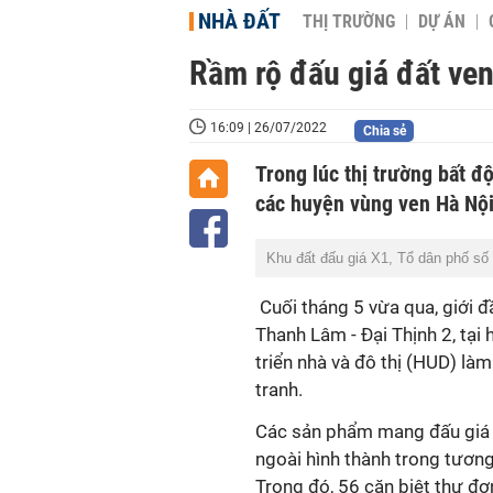
NHÀ ĐẤT
THỊ TRƯỜNG
DỰ ÁN
Rầm rộ đấu giá đất ve
16:09 | 26/07/2022
Chia sẻ
Trong lúc thị trường bất đ
các huyện vùng ven Hà Nội
Khu đất đấu giá X1, Tổ dân phố số 
Cuối tháng 5 vừa qua, giới đ
Thanh Lâm - Đại Thịnh 2, tại
triển nhà và đô thị (HUD) là
tranh.
Các sản phẩm mang đấu giá l
ngoài hình thành trong tương 
Trong đó, 56 căn biệt thự đơ