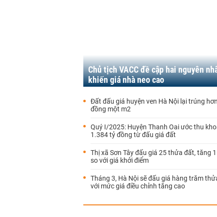
Chủ tịch VACC đề cập hai nguyên nh
khiến giá nhà neo cao
Đất đấu giá huyện ven Hà Nội lại trúng hơn
đồng một m2
Quý I/2025: Huyện Thanh Oai ước thu kh
1.384 tỷ đồng từ đấu giá đất
Thị xã Sơn Tây đấu giá 25 thửa đất, tăng 
so với giá khởi điểm
Tháng 3, Hà Nội sẽ đấu giá hàng trăm thử
với mức giá điều chỉnh tăng cao