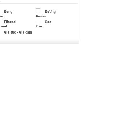
Đồng
Đường
Ethanol
Gạo
Gia súc - Gia cầm
Giấy
Gỗ
Hạt điều
Hồ tiêu - Hạt tiêu
Khí đốt
Kim loại khác
Mắc ca
Muối
Ngũ cốc
Nhựa - Hạt nhựa
Palladium
Phân bón