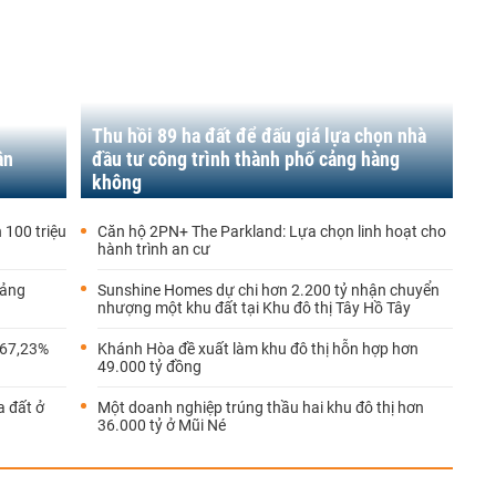
Thu hồi 89 ha đất để đấu giá lựa chọn nhà
ân
đầu tư công trình thành phố cảng hàng
không
 100 triệu
Căn hộ 2PN+ The Parkland: Lựa chọn linh hoạt cho
hành trình an cư
oảng
Sunshine Homes dự chi hơn 2.200 tỷ nhận chuyển
nhượng một khu đất tại Khu đô thị Tây Hồ Tây
167,23%
Khánh Hòa đề xuất làm khu đô thị hỗn hợp hơn
49.000 tỷ đồng
a đất ở
Một doanh nghiệp trúng thầu hai khu đô thị hơn
36.000 tỷ ở Mũi Né