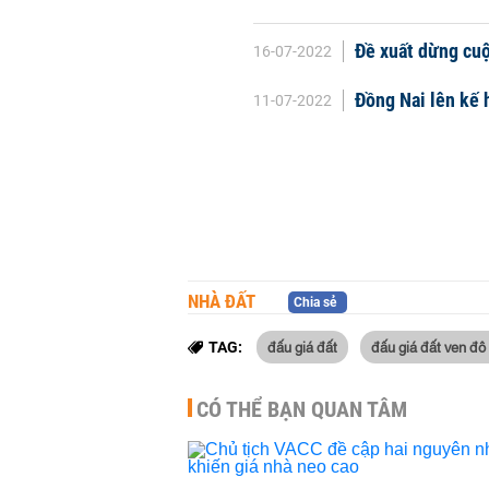
Đề xuất dừng cuộ
16-07-2022
Đồng Nai lên kế 
11-07-2022
NHÀ ĐẤT
Chia sẻ
đấu giá đất
đấu giá đất ven đô
TAG:
CÓ THỂ BẠN QUAN TÂM