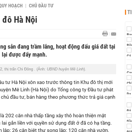
QUY HOẠCH
CHỦ ĐẦU TƯ
T
n đô Hà Nội
ộng sản đang trầm lắng, hoạt động đấu giá đất tại
 lại được đẩy mạnh.
2, thị trấn Chi Đông . (Ảnh:
UBND huyện Mê Linh
).
ầu tư Hà Nội xôn xao trước thông tin Khu đô thị mới
 huyện Mê Linh (Hà Nội) do Tổng công ty Đầu tư phát
m chủ đầu tư, bán hàng theo phương thức trả giá cạnh
à 202 căn nhà thấp tầng xây thô hoàn thiện mặt
lai gắn liền với quyền sử dụng đất ở đã có hạ tầng.
n lập; 26 căn biệt thự song lập; 120 căn nhà vườn.