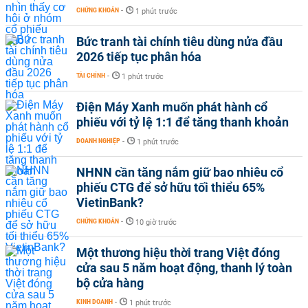
CHỨNG KHOÁN
-
1 phút trước
Bức tranh tài chính tiêu dùng nửa đầu
2026 tiếp tục phân hóa
TÀI CHÍNH
-
1 phút trước
Điện Máy Xanh muốn phát hành cổ
phiếu với tỷ lệ 1:1 để tăng thanh khoản
DOANH NGHIỆP
-
1 phút trước
NHNN cần tăng nắm giữ bao nhiêu cổ
phiếu CTG để sở hữu tối thiểu 65%
VietinBank?
CHỨNG KHOÁN
-
10 giờ trước
Một thương hiệu thời trang Việt đóng
cửa sau 5 năm hoạt động, thanh lý toàn
bộ cửa hàng
KINH DOANH
-
1 phút trước