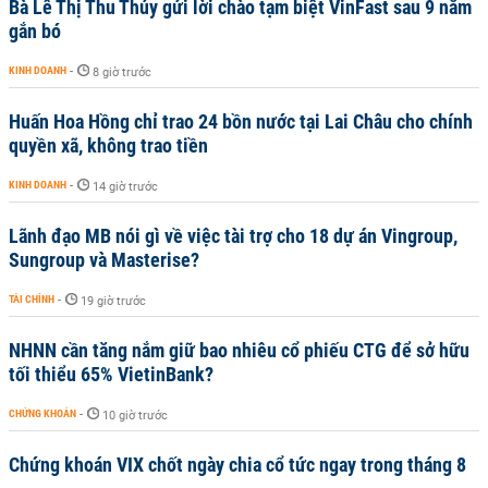
Bà Lê Thị Thu Thủy gửi lời chào tạm biệt VinFast sau 9 năm
gắn bó
KINH DOANH
-
8 giờ trước
Huấn Hoa Hồng chỉ trao 24 bồn nước tại Lai Châu cho chính
quyền xã, không trao tiền
KINH DOANH
-
14 giờ trước
Lãnh đạo MB nói gì về việc tài trợ cho 18 dự án Vingroup,
Sungroup và Masterise?
TÀI CHÍNH
-
19 giờ trước
NHNN cần tăng nắm giữ bao nhiêu cổ phiếu CTG để sở hữu
tối thiểu 65% VietinBank?
CHỨNG KHOÁN
-
10 giờ trước
Chứng khoán VIX chốt ngày chia cổ tức ngay trong tháng 8