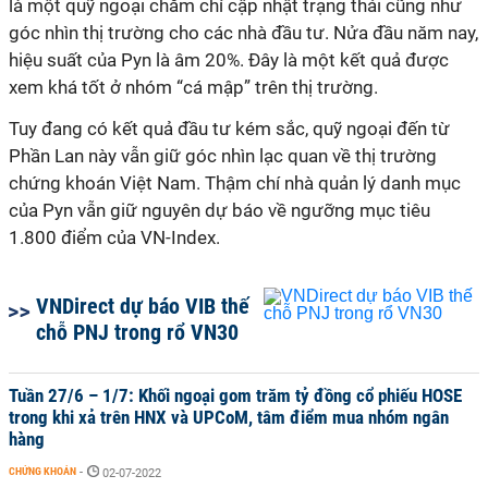
là một quỹ ngoại chăm chỉ cập nhật trạng thái cũng như
góc nhìn thị trường cho các nhà đầu tư. Nửa đầu năm nay,
hiệu suất của Pyn là âm 20%. Đây là một kết quả được
xem khá tốt ở nhóm “cá mập” trên thị trường.
Tuy đang có kết quả đầu tư kém sắc, quỹ ngoại đến từ
Phần Lan này vẫn giữ góc nhìn lạc quan về thị trường
chứng khoán Việt Nam. Thậm chí nhà quản lý danh mục
của Pyn vẫn giữ nguyên dự báo về ngưỡng mục tiêu
1.800 điểm của VN-Index.
VNDirect dự báo VIB thế
chỗ PNJ trong rổ VN30
Tuần 27/6 – 1/7: Khối ngoại gom trăm tỷ đồng cổ phiếu HOSE
trong khi xả trên HNX và UPCoM, tâm điểm mua nhóm ngân
hàng
CHỨNG KHOÁN
-
02-07-2022