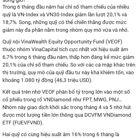
Trong 6 tháng đầu năm hai chỉ số tham chiếu của nhiều
quỹ là VN-Index và VN30-Index giảm lần lượt 20,1% và
18,7%. Song, những quỹ có thể chiến thắng được mức
giảm này đa phần nằm trong nhóm quy mô vừa và nhỏ.
Quỹ nội VinaWealth Equity Opportunity Fund (VEOF)
thuộc nhóm VinaCapital tích cực nhất với hiệu suất âm
6,7% trong 6 tháng đầu năm, thấp hơn đáng kể mức giảm
20,1% của chỉ số tham chiếu. So với các cá mập khác trên
thị trường, quy mô của quỹ đầu tư này khá khiêm tốn, vào
khoảng 1.080 tỷ đồng (46,3 triệu USD).
Kết quả trên nhờ VEOF phân bổ tỷ trọng lớn vào một số
cổ phiếu trong rổ VNDiamond như FPT, MWG, PNJ…
Nhóm này giao dịch khởi sắc trong tháng 4 và 5 nhờ hút
được một lượng tiền lớn thông qua DCVFM VNDiamond
ETF (FUEVFVND).
Hai quỹ có cùng hiệu suất âm 16% trong 6 tháng là