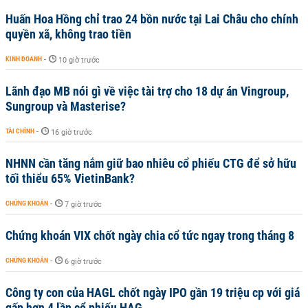
Huấn Hoa Hồng chỉ trao 24 bồn nước tại Lai Châu cho chính
quyền xã, không trao tiền
KINH DOANH
-
10 giờ trước
Lãnh đạo MB nói gì về việc tài trợ cho 18 dự án Vingroup,
Sungroup và Masterise?
TÀI CHÍNH
-
16 giờ trước
NHNN cần tăng nắm giữ bao nhiêu cổ phiếu CTG để sở hữu
tối thiểu 65% VietinBank?
CHỨNG KHOÁN
-
7 giờ trước
Chứng khoán VIX chốt ngày chia cổ tức ngay trong tháng 8
CHỨNG KHOÁN
-
6 giờ trước
Công ty con của HAGL chốt ngày IPO gần 19 triệu cp với giá
gấp hơn 4 lần cổ phiếu HAG