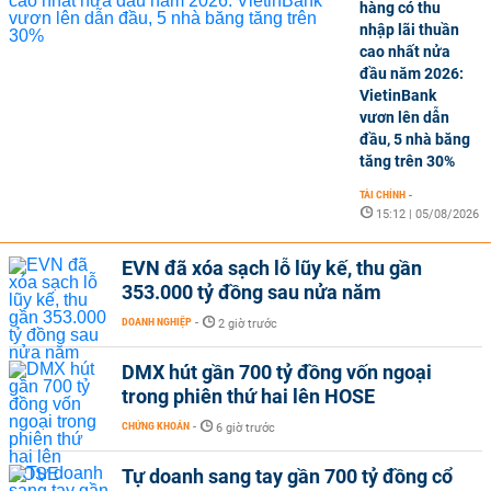
hàng có thu
nhập lãi thuần
cao nhất nửa
đầu năm 2026:
VietinBank
vươn lên dẫn
đầu, 5 nhà băng
tăng trên 30%
TÀI CHÍNH
-
15:12 | 05/08/2026
EVN đã xóa sạch lỗ lũy kế, thu gần
353.000 tỷ đồng sau nửa năm
DOANH NGHIỆP
-
2 giờ trước
DMX hút gần 700 tỷ đồng vốn ngoại
trong phiên thứ hai lên HOSE
CHỨNG KHOÁN
-
6 giờ trước
Tự doanh sang tay gần 700 tỷ đồng cổ