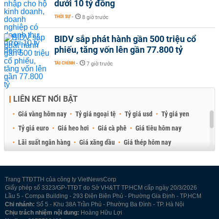
dưới 10 tỷ đồng
THỜI SỰ
-
8 giờ trước
BIDV sắp phát hành gần 500 triệu cổ
phiếu, tăng vốn lên gần 77.800 tỷ
TÀI CHÍNH
-
7 giờ trước
LIÊN KẾT NỔI BẬT
Giá vàng hôm nay
Tỷ giá ngoại tệ
Tỷ giá usd
Tỷ giá yen
Tỷ giá euro
Giá heo hơi
Giá cà phê
Giá tiêu hôm nay
Lãi suất ngân hàng
Giá xăng dầu
Giá thép hôm nay
Giá sầu riêng
Giá thịt heo
Giá gạo
Giá cao su
Best Retail Brokers
Diễn đàn đầu tư Việt Nam 2026
Trang TTĐTTH của công ty VietNewsCorp
Giấy phép số 3323/GP-TTĐT do Sở VH&TT TP.HCM cấp ngày 20/3/2026
Lầu 5 - Compa Building - 293 Điện Biên Phủ - Phường Gia Định - TP.HCM
Chi nhánh:
Số 5 - Khu 38A Trần Phú - Phường Ba Đình - TP. Hà Nội
Chịu trách nhiệm nội dung:
Hoàng Hữu Lợi