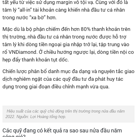
tất yếu từ việc sử dụng margin vô tội vạ. Cùng với đó là
tâm lý “all-in” tài khoản càng khiến nhà đầu tư cá nhân
trong nước “xa bờ” hơn.
Mặc dù là bộ phận chiếm đến hơn 80% thanh khoản trên
thị trường, nhà đầu tư cá nhân trong nước được hỗ trợ
tâm lý khi dòng tiền ngoại gia nhập trở lại, tập trung vào
rổ VNDiamond. Ở chiều hướng ngược lại, dòng tiền nội co
hẹp đẩy thanh khoản tụt dốc.
Chiến lược phân bổ danh mục đa dạng và nguyên tắc giao
dịch nghiêm ngặt của các quỹ đầu tư đa phát huy tác
dụng trong giai đoạn điều chỉnh mạnh vừa qua.
Hiệu suất của các quỹ chủ động trên thị trường trong nửa đầu năm
2022. Nguồn: Lợi Hoàng tổng hợp.
Các quỹ đang có kết quả ra sao sau nửa đầu năm
sóng gió?