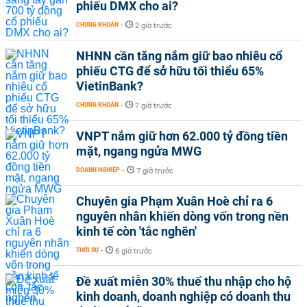
phiếu DMX cho ai?
CHỨNG KHOÁN
-
2 giờ trước
NHNN cần tăng nắm giữ bao nhiêu cổ
phiếu CTG để sở hữu tối thiểu 65%
VietinBank?
CHỨNG KHOÁN
-
7 giờ trước
VNPT nắm giữ hơn 62.000 tỷ đồng tiền
mặt, ngang ngửa MWG
DOANH NGHIỆP
-
7 giờ trước
Chuyên gia Phạm Xuân Hoè chỉ ra 6
nguyên nhân khiến dòng vốn trong nền
kinh tế còn 'tắc nghẽn'
THỜI SỰ
-
6 giờ trước
Đề xuất miễn 30% thuế thu nhập cho hộ
kinh doanh, doanh nghiệp có doanh thu