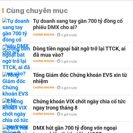
Cùng chuyên mục
Tự doanh sang tay gần 700 tỷ đồng cổ
phiếu DMX cho ai?
CHỨNG KHOÁN
-
2 giờ trước
Dòng tiền ngoại bất ngờ trở lại TTCK, ai
đã mua vào?
CHỨNG KHOÁN
-
3 giờ trước
Tổng Giám đốc Chứng khoán EVS xin từ
nhiệm
CHỨNG KHOÁN
-
3 giờ trước
Chứng khoán VIX chốt ngày chia cổ tức
ngay trong tháng 8
CHỨNG KHOÁN
-
6 giờ trước
DMX hút gần 700 tỷ đồng vốn ngoại