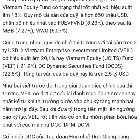
Vietnam Equity Fund có trạng thái tốt nhất với hiệu suất
âm 18%. Quy mô tài sản của quỹ là hơn 650 triệu USD,
phân bổ nhiều nhất vào FUEVFVND (8,23%), theo sau là
MBB (7,27%), MWG (6,07%).
Cùng trong nhón, quỹ lớn nhất thị trường với tài sản trên 2
tỷ USD là Vietnam Enterprise
Investment Limited (VEIL)
có hiệu suất âm 20,1% hay Vietnam Equity (UCITS) Fund
(VEF) (-21,9%), DC Dynamic Securities Fund (DCDS)
(22,5%). Tổng tài sản của ba quỹ này là trên 2,5 tỷ USD.
Như bài viết trước đó, trong giai đoạn điều chỉnh của thị
trường, VEIL có đợt cơ cấu lại danh mục đầu tư mạnh tay
nhất kể từ khi thị trường bước vào chu kỳ tăng mạnh hai
năm trở lại đây. Sau khi đưa tỷ trọng tiền mặt lên ngưỡng
cao kỷ lục, VEIL rót tiền vào cổ phiếu nhóm phân bón, hóa
chất với các mã như DGC, DPM, DCM.
Cổ phiếu DGC của Tập đoàn Hóa chất Đức Giang cũng