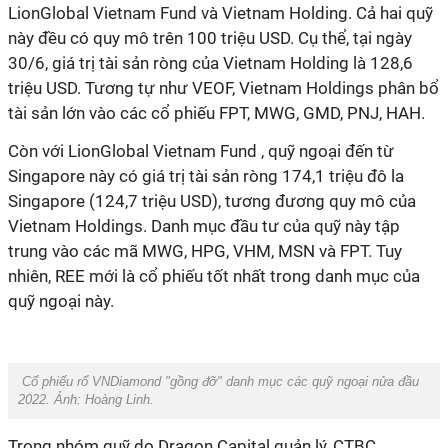
LionGlobal Vietnam Fund
và Vietnam Holding. Cả hai quỹ
này đều có quy mô trên 100 triệu USD. Cụ thể, tại ngày
30/6, giá trị tài sản ròng của Vietnam Holding là 128,6
triệu USD. Tương tự như VEOF, Vietnam Holdings phân bổ
tài sản lớn vào các cổ phiếu FPT, MWG, GMD, PNJ, HAH.
Còn với
LionGlobal Vietnam Fund
, quỹ ngoại đến từ
Singapore này có giá trị tài sản ròng 174,1 triệu đô la
Singapore (124,7 triệu USD), tương đương quy mô của
Vietnam Holdings. Danh mục đầu tư của quỹ này tập
trung vào các mã MWG, HPG, VHM, MSN và FPT. Tuy
nhiên, REE mới là cổ phiếu tốt nhất trong danh mục của
quỹ ngoại này.
Cổ phiếu rổ VNDiamond "gồng đỡ" danh mục các quỹ ngoại nửa đầu
2022. Ảnh: Hoàng Linh.
Trong nhóm quỹ do Dragon Capital quản lý, CTBC