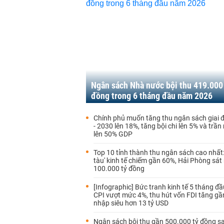
Ngân sách Nhà nước bội thu 419.000
đồng trong 6 tháng đầu năm 2026
Chính phủ muốn tăng thu ngân sách giai 
- 2030 lên 18%, tăng bội chi lên 5% và trần
lên 50% GDP
Top 10 tỉnh thành thu ngân sách cao nhất:
tàu' kinh tế chiếm gần 60%, Hải Phòng sá
100.000 tỷ đồng
[Infographic] Bức tranh kinh tế 5 tháng đ
CPI vượt mức 4%, thu hút vốn FDI tăng gầ
nhập siêu hơn 13 tỷ USD
Ngân sách bội thu gần 500.000 tỷ đồng s