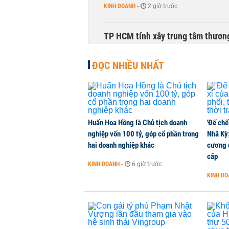
KINH DOANH
-
2 giờ trước
TP HCM tính xây trung tâm thương
THỜI SỰ
-
3 giờ trước
ĐỌC NHIỀU NHẤT
Chuyên gia hiến kế tái thiết sông
THỜI SỰ
-
3 giờ trước
Huấn Hoa Hồng là Chủ tịch doanh
'Đế chế
Chủ tịch Vietcombank: Không thể q
nghiệp vốn 100 tỷ, góp cổ phần trong
Nhã Kỳ:
TÀI CHÍNH
-
3 giờ trước
hai doanh nghiệp khác
cương đ
cấp
KINH DOANH
-
6 giờ trước
Hàng trăm người sập bẫy nhà ở xã 
KINH D
NHÀ ĐẤT
-
4 giờ trước