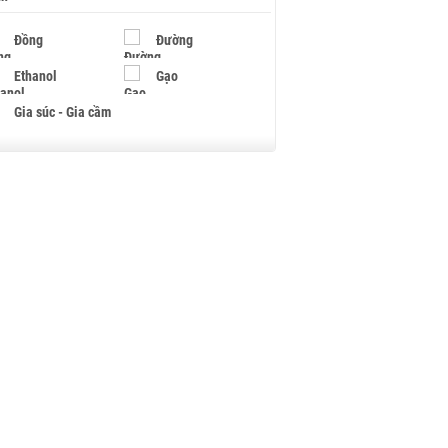
Đồng
Đường
Ethanol
Gạo
Gia súc - Gia cầm
Giấy
Gỗ
Hạt điều
Hồ tiêu - Hạt tiêu
Khí đốt
Kim loại khác
Mắc ca
Muối
Ngũ cốc
Nhựa - Hạt nhựa
Palladium
Phân bón