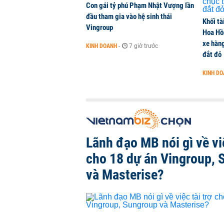
Con gái tỷ phú Phạm Nhật Vượng lần
đầu tham gia vào hệ sinh thái
Khối tà
Vingroup
Hoa Hồn
xe hàn
KINH DOANH
-
7 giờ trước
đắt đỏ
KINH D
Lãnh đạo MB nói gì về việ
cho 18 dự án Vingroup, 
và Masterise?