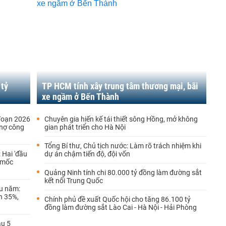
 tỷ
TP HCM tính xây trung tâm thương mại, bãi
xe ngầm ở Bến Thành
đoạn 2026
Chuyên gia hiến kế tái thiết sông Hồng, mở không
 nợ công
gian phát triển cho Hà Nội
Tổng Bí thư, Chủ tịch nước: Làm rõ trách nhiệm khi
 Hai 'đầu
dự án chậm tiến độ, đội vốn
t mốc
Quảng Ninh tính chi 80.000 tỷ đồng làm đường sắt
kết nối Trung Quốc
ầu năm:
n 35%,
Chính phủ đề xuất Quốc hội cho tăng 86.100 tỷ
đồng làm đường sắt Lào Cai - Hà Nội - Hải Phòng
au 5