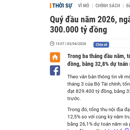
THỜI SỰ
VĨ MÔ
CHÍNH SÁCH
Đ
Quý đầu năm 2026, ngâ
300.000 tỷ đồng
15:07 | 03/04/2026
Chia sẻ
Trong ba tháng đầu năm, t
đồng, bằng 32,8% dự toán 
Theo văn bản thông tin về mộ
tháng 3 của Bộ Tài chính, tổ
đạt 829.400 tỷ đồng, bằng 3
trước.
Trong đó, tổng thu nội địa 
12,5% so với cùng kỳ năm tr
bằng 26,1% dự toán năm và g