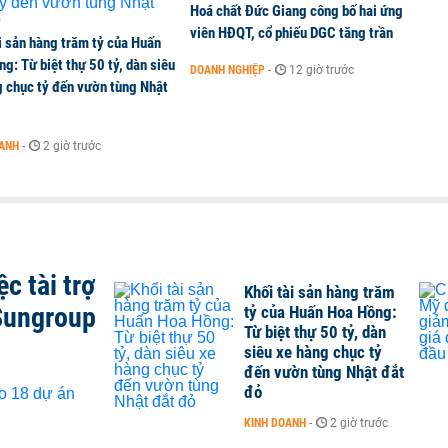
Hoá chất Đức Giang công bố hai ứng
viên HĐQT, cổ phiếu DGC tăng trần
i sản hàng trăm tỷ của Huấn
g: Từ biệt thự 50 tỷ, dàn siêu
DOANH NGHIỆP
-
12 giờ trước
g chục tỷ đến vườn tùng Nhật
OANH
-
2 giờ trước
c tài trợ
Khối tài sản hàng trăm
Sungroup
tỷ của Huấn Hoa Hồng:
Từ biệt thự 50 tỷ, dàn
siêu xe hàng chục tỷ
đến vườn tùng Nhật đắt
đỏ
KINH DOANH
-
2 giờ trước