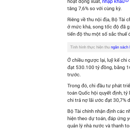
hoạt động xuất,
nhập khẩu
tăng 7,6% so với cùng kỳ.
Riêng về thu nội địa, Bộ Tài 
ở mức khá, song tốc độ đã g
tiến độ thu một số sắc thuế
Tình hình thực hiện thu
ngân sách
Ở chiều ngược lại, luỹ kế c
đạt 530.100 tỷ đồng, bằng 1
trước.
Trong đó, chi đầu tư phát t
toán Quốc hội quyết định, tỷ
chi trả nợ lãi ước đạt 30,7%
Bộ Tài chính nhận định
các n
hiện theo dự toán, đáp ứng yê
quản lý nhà nước và thanh t