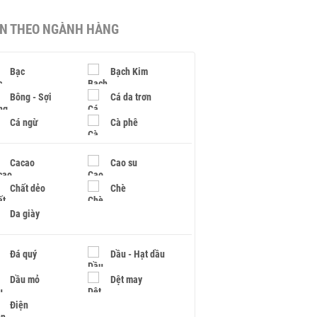
IN THEO NGÀNH HÀNG
Bạc
Bạch Kim
Bông - Sợi
Cá da trơn
Cá ngừ
Cà phê
Cacao
Cao su
Chất dẻo
Chè
Da giày
Đá quý
Dầu - Hạt dầu
Dầu mỏ
Dệt may
Điện