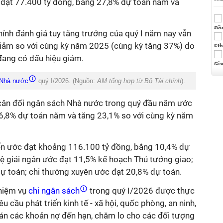
đạt 77.400 tỷ đồng, bằng 27,8% dự toán năm và
chính đánh giá tuy tăng trưởng của quý I năm nay vẫn
iảm so với cùng kỳ năm 2025 (cùng kỳ tăng 37%) do
 đang có dấu hiệu giảm.
 Nhà nước
quý I/2026. (Nguồn:
AM tổng hợp từ Bộ Tài chính
).
hi cân đối ngân sách Nhà nước trong quý đầu năm ước
6,8% dự toán năm và tăng 23,1% so với cùng kỳ năm
riển ước đạt khoảng 116.100 tỷ đồng, bằng 10,4% dự
 lệ giải ngân ước đạt 11,5% kế hoạch Thủ tướng giao;
 dự toán; chi thường xuyên ước đạt 20,8% dự toán.
hiệm vụ
chi ngân sách
trong quý I/2026 được thực
u cầu phát triển kinh tế - xã hội, quốc phòng, an ninh,
oán các khoản nợ đến hạn, chăm lo cho các đối tượng