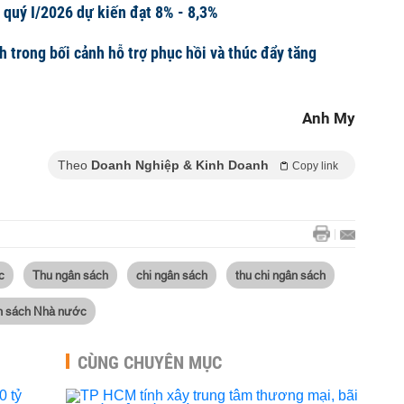
quý I/2026 dự kiến đạt 8% - 8,3%
h trong bối cảnh hỗ trợ phục hồi và thúc đẩy tăng
Anh My
Theo
Doanh Nghiệp & Kinh Doanh
Copy link
c
Thu ngân sách
chi ngân sách
thu chi ngân sách
n sách Nhà nước
CÙNG CHUYÊN MỤC