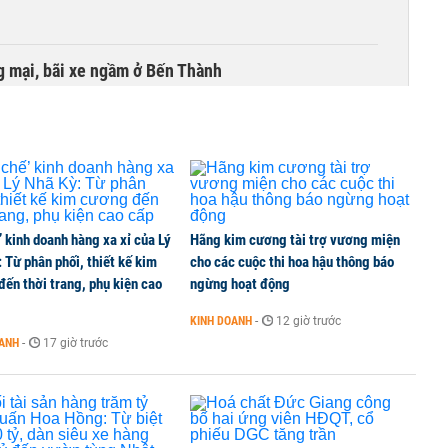
 mại, bãi xe ngầm ở Bến Thành
 Hồng, mở không gian phát triển cho Hà Nội
’ kinh doanh hàng xa xỉ của Lý
Hãng kim cương tài trợ vương miện
uản lý rủi ro tài sản mã hóa theo cách truyền thống
 Từ phân phối, thiết kế kim
cho các cuộc thi hoa hậu thông báo
ến thời trang, phụ kiện cao
ngừng hoạt động
KINH DOANH
-
12 giờ trước
hội và 4 dự án 'ma' ở TP HCM
OANH
-
17 giờ trước