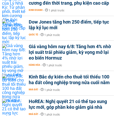
cương đến thời trang, phụ kiện cao cấp
KINH DOANH
-
1 phút trước
Dow Jones tăng hơn 250 điểm, tiếp tục
lập kỷ lục mới
QUỐC TẾ
-
1 phút trước
Giá vàng hôm nay 6/8: Tăng hơn 4% nhờ
lợi suất trái phiếu giảm, kỳ vọng mở lại
eo biển Hormuz
HÀNG HÓA
-
1 phút trước
Kinh Bắc dự kiến cho thuê tối thiểu 100
ha đất công nghiệp trong nửa cuối năm
NHÀ ĐẤT
-
1 phút trước
HoREA: Nghị quyết 21 có thể tạo xung
lực mới, góp phần kéo giảm giá nhà
NHÀ ĐẤT
-
1 phút trước