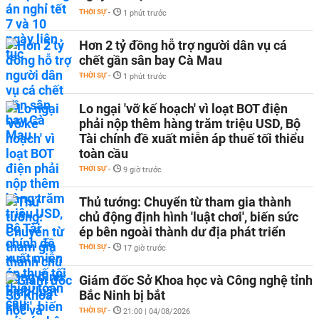
THỜI SỰ
-
1 phút trước
Hơn 2 tỷ đồng hỗ trợ người dân vụ cá
chết gần sân bay Cà Mau
THỜI SỰ
-
1 phút trước
Lo ngại 'vỡ kế hoạch' vì loạt BOT điện
phải nộp thêm hàng trăm triệu USD, Bộ
Tài chính đề xuất miễn áp thuế tối thiểu
toàn cầu
THỜI SỰ
-
9 giờ trước
Thủ tướng: Chuyển từ tham gia thành
chủ động định hình 'luật chơi', biến sức
ép bên ngoài thành dư địa phát triển
THỜI SỰ
-
17 giờ trước
Giám đốc Sở Khoa học và Công nghệ tỉnh
Bắc Ninh bị bắt
THỜI SỰ
-
21:00 | 04/08/2026