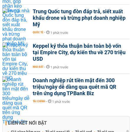
Trung Quốc tung đòn đáp trả, siết xuất
khẩu drone và trừng phạt doanh nghiệp
Mỹ
QUỐC TẾ
-
1 phút trước
Keppel ký thỏa thuận bán toàn bộ vốn
tại Empire City, dự kiến thu về 270 triệu
USD
NHÀ ĐẤT
-
1 phút trước
Doanh nghiệp rút tiền mặt đến 300
triệu/ngày dễ dàng qua quét mã QR
trên ứng dụng TPBank Biz
TÀI CHÍNH
-
1 phút trước
LIÊN KẾT NỔI BẬT