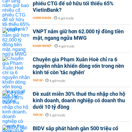
phiếu CTG để sở hữu tối thiểu 65%
VietinBank?
CHỨNG KHOÁN
-
4 giờ trước
VNPT nắm giữ hơn 62.000 tỷ đồng tiền
mặt, ngang ngửa MWG
DOANH NGHIỆP
-
4 giờ trước
Chuyên gia Phạm Xuân Hoè chỉ ra 6
nguyên nhân khiến dòng vốn trong nền
kinh tế còn 'tắc nghẽn'
THỜI SỰ
-
4 giờ trước
Đề xuất miễn 30% thuế thu nhập cho hộ
kinh doanh, doanh nghiệp có doanh thu
dưới 10 tỷ đồng
THỜI SỰ
-
5 giờ trước
BIDV sắp phát hành gần 500 triệu cổ