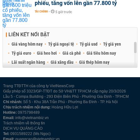
phiếu, tăng vốn lên gần 77.800 tỷ
TÀI CHÍNH
-
5 giờ trước
LIÊN KẾT NỔI BẬT
Giá vàng hôm nay
Tỷ giá ngoại tệ
Tỷ giá usd
Tỷ giá yen
Tỷ giá euro
Giá heo hơi
Giá cà phê
Giá tiêu hôm nay
Lãi suất ngân hàng
Giá xăng dầu
Giá thép hôm nay
Giá sầu riêng
Giá thịt heo
Giá gạo
Giá cao su
Best Retail Brokers
Diễn đàn đầu tư Việt Nam 2026
Trang TTĐTTH của công ty VietNewsCorp
Giấy phép số 3323/GP-TTĐT do Sở VH&TT TP.HCM cấp ngày 20/3/2026
Lầu 5 - Compa Building - 293 Điện Biên Phủ - Phường Gia Định - TP.HCM
Chi nhánh:
Số 5 - Khu 38A Trần Phú - Phường Ba Đình - TP. Hà Nội
Chịu trách nhiệm nội dung:
Hoàng Hữu Lợi
Hotline:
0975798489
Email:
info@vietnambiz.vn
Trách nhiệm về thông tin
DỊCH VỤ QUẢNG CÁO
Tel:
0931589222 (Ms Ngọc)
Email:
quangcao@vietnambiz.vn