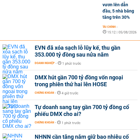
vươn lên dẫn
đầu, 5 nhà băng
tăng trên 30%
TÀI CHÍNH
-
15:12 | 05/08/2026
EVN đã xóa sạch lỗ lũy kế, thu gần
353.000 tỷ đồng sau nửa năm
DOANH NGHIỆP
-
1 phút trước
DMX hút gần 700 tỷ đồng vốn ngoại
trong phiên thứ hai lên HOSE
CHỨNG KHOÁN
-
4 giờ trước
Tự doanh sang tay gần 700 tỷ đồng cổ
phiếu DMX cho ai?
CHỨNG KHOÁN
-
1 phút trước
NHNN cần tăng nắm giữ bao nhiêu cổ