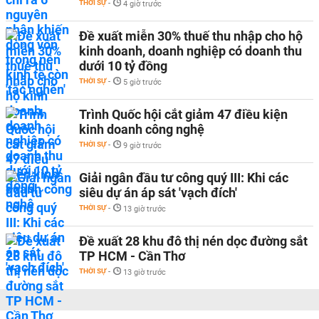
THỜI SỰ
-
4 giờ trước
Đề xuất miễn 30% thuế thu nhập cho hộ
kinh doanh, doanh nghiệp có doanh thu
dưới 10 tỷ đồng
THỜI SỰ
-
5 giờ trước
Trình Quốc hội cắt giảm 47 điều kiện
kinh doanh công nghệ
THỜI SỰ
-
9 giờ trước
Giải ngân đầu tư công quý III: Khi các
siêu dự án áp sát 'vạch đích'
THỜI SỰ
-
13 giờ trước
Đề xuất 28 khu đô thị nén dọc đường sắt
TP HCM - Cần Thơ
THỜI SỰ
-
13 giờ trước