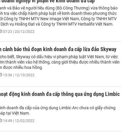
 doanh nghiệp vi phạm về kinh doanh đa cấp
anh và Bảo vệ người tiêu dùng (Bộ Công Thương) vừa thông báo
nh tra việc chấp hành pháp luật về kinh doanh theo phương thức
với Công ty TNHH MTV New Image Việt Nam, Công ty TNHH MTV
Dịch vụ Hoằng Đạt và Công ty TNHH MTV Herbalife Việt Nam.
07:23 | 23/12/2022
n cảnh báo thủ đoạn kinh doanh đa cấp lừa đảo Skyway
ho biết, Skyway có dấu hiệu vi phạm pháp luật Việt Nam, từ việc
hêm thành viên vào hệ thống, càng giới thiệu được nhiều thành viên
n được nhiều hoa hồng.
15:36 | 12/10/2022
hoạt động kinh doanh đa cấp thông qua ứng dụng Limbic
inh doanh đa cấp của ứng dụng Limbic Arc chưa có giấy chứng
áp tại Việt Nam.
14:49 | 12/02/2022