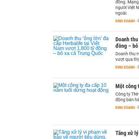
đồng. Mạng 
người Việt N
ngoài.
KINH DOANH
-
Doanh thu 
đồng – bỏ
Doanh thu He
vượt qua th
KINH DOANH
-
Một công 
Công ty TNH
động bán hà
KINH DOANH
-
Tăng xử lý