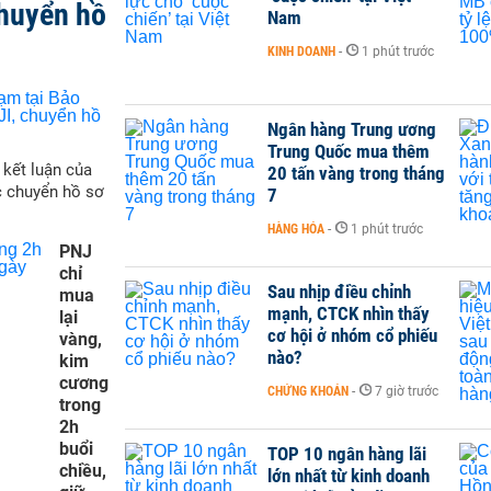
chuyển hồ
Nam
KINH DOANH
-
1 phút trước
Ngân hàng Trung ương
Trung Quốc mua thêm
 kết luận của
20 tấn vàng trong tháng
c chuyển hồ sơ
7
HÀNG HÓA
-
1 phút trước
PNJ
chỉ
Sau nhịp điều chỉnh
mua
mạnh, CTCK nhìn thấy
lại
cơ hội ở nhóm cổ phiếu
vàng,
nào?
kim
cương
CHỨNG KHOÁN
-
7 giờ trước
trong
2h
buổi
TOP 10 ngân hàng lãi
chiều,
lớn nhất từ kinh doanh