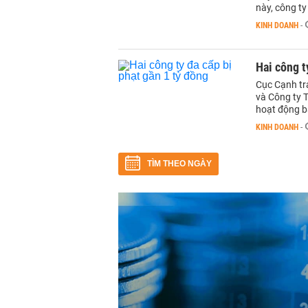
này, công ty
KINH DOANH
-
Hai công t
Cục Cạnh tr
và Công ty 
hoạt động b
KINH DOANH
-
TÌM THEO NGÀY