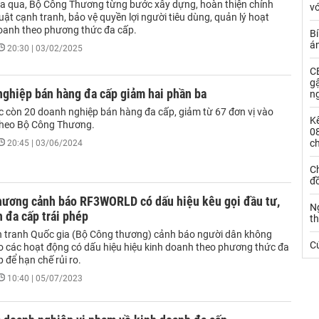
ừa qua, Bộ Công Thương từng bước xây dựng, hoàn thiện chính
vớ
uật cạnh tranh, bảo vệ quyền lợi người tiêu dùng, quản lý hoạt
oanh theo phương thức đa cấp.
Bí
á
20:30 | 03/02/2025
CE
g
nghiệp bán hàng đa cấp giảm hai phần ba
n
c còn 20 doanh nghiệp bán hàng đa cấp, giảm từ 67 đơn vị vào
Kế
theo Bộ Công Thương.
0
c
20:45 | 03/06/2024
Ch
đ
hương cảnh báo RF3WORLD có dấu hiệu kêu gọi đầu tư,
N
 đa cấp trái phép
t
 tranh Quốc gia (Bộ Công thương) cảnh báo người dân không
C
o các hoạt động có dấu hiệu hiệu kinh doanh theo phương thức đa
p để hạn chế rủi ro.
10:40 | 05/07/2023