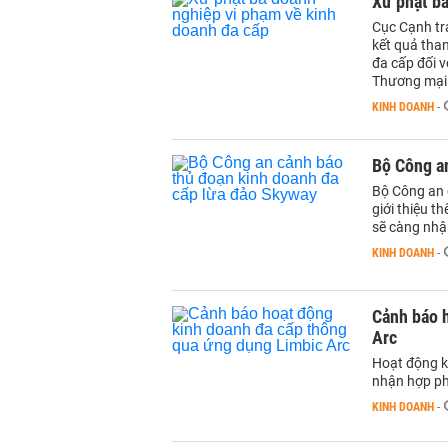
Xử phạt ba
Cục Cạnh tr
kết quả tha
đa cấp đối 
Thương mại 
KINH DOANH
-
Bộ Công a
Bộ Công an c
giới thiệu t
sẽ càng nhậ
KINH DOANH
-
Cảnh báo 
Arc
Hoạt động k
nhận hợp ph
KINH DOANH
-