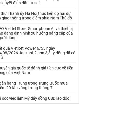
Palladium
Phân bón
i quyết định đầu tư sai'
Rau - Củ -Quả
Sắt thép
 thư Thành ủy Hà Nội thúc tiến độ hai dự
n giao thông trọng điểm phía Nam Thủ đô
Sữa
O Viettel Store: Smartphone AI và thiết bị
ập đang định hình xu hướng nâng cấp của
gười dùng
Than
Thức ăn chăn nuôi
t quả Vietlott Power 6/55 ngày
Thủy hải sản khác
Tôm
8/08/2026 Jackpot 2 hơn 3,3 tỷ đồng đã có
hủ
Vàng
uyên gia quốc tế đánh giá tích cực về tiền
ồng của Việt Nam
VLXD khác
Xăng dầu
gân hàng Trung ương Trung Quốc mua
Xi măng - Clynker
hêm 20 tấn vàng trong tháng 7
ú sốc việc làm Mỹ đẩy đồng USD lao dốc