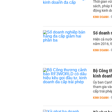
Thời gian v
sách, pháp l
động kinh d
KINH DOANH
-
Số doanh 
Hiện cả nướ
năm 2016, 
KINH DOANH
-
Bộ Công t
kinh doanh
Ủy ban Cạnh
tham gia và
cấp trái phé
KINH DOANH
-