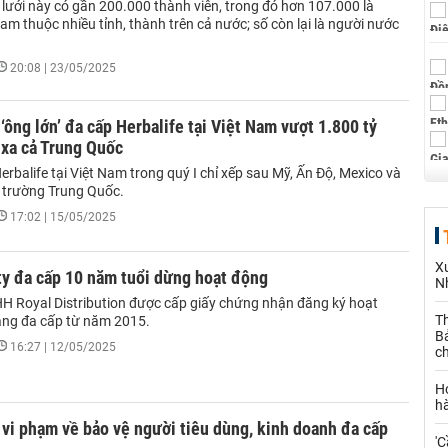
lưới này có gần 200.000 thành viên, trong đó hơn 107.000 là
am thuộc nhiều tỉnh, thành trên cả nước; số còn lại là người nước
20:08 | 23/05/2025
‘ông lớn’ đa cấp Herbalife tại Việt Nam vượt 1.800 tỷ
 xa cả Trung Quốc
rbalife tại Việt Nam trong quý I chỉ xếp sau Mỹ, Ấn Độ, Mexico và
ị trường Trung Quốc.
17:02 | 15/05/2025
X
ty đa cấp 10 năm tuổi dừng hoạt động
N
H Royal Distribution được cấp giấy chứng nhận đăng ký hoạt
Th
ng đa cấp từ năm 2015.
Bả
16:27 | 12/05/2025
c
H
h
 vi phạm về bảo vệ người tiêu dùng, kinh doanh đa cấp
'C