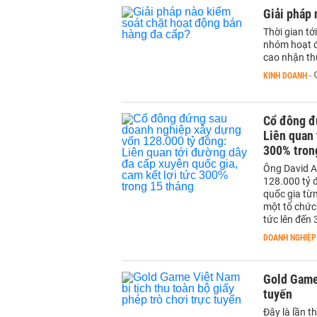
Giải pháp 
Thời gian tớ
nhóm hoạt đ
cao nhận th
KINH DOANH
-
Cổ đông đ
Liên quan 
300% tron
Ông David A
128.000 tỷ đ
quốc gia từ
một tổ chức 
tức lên đến 
DOANH NGHIỆP
Gold Game 
tuyến
Đây là lần t