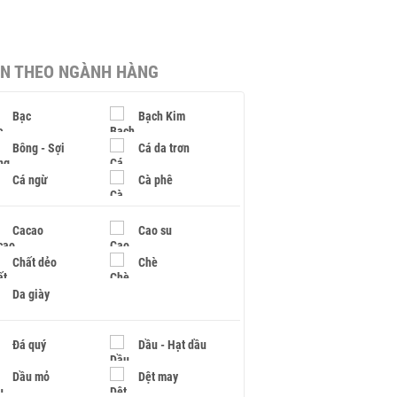
IN THEO NGÀNH HÀNG
Bạc
Bạch Kim
Bông - Sợi
Cá da trơn
Cá ngừ
Cà phê
Cacao
Cao su
Chất dẻo
Chè
Da giày
Đá quý
Dầu - Hạt dầu
Dầu mỏ
Dệt may