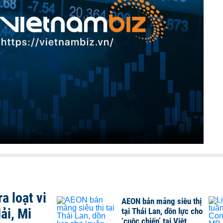
a loạt vi
AEON bán mảng siêu thị
ải, Mi
tại Thái Lan, dồn lực cho
‘cuộc chiến’ tại Việt