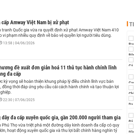
a cấp Amway Việt Nam bị xử phạt
T
 tranh Quốc gia vừa ra quyết định xử phạt Amway Việt Nam 410
o vi phạm nhiều quy định về bảo vệ quyền lợi người tiêu dùng.
13:58 | 04/06/2026
ương đề xuất đơn giản hoá 11 thủ tục hành chính lĩnh
àng đa cấp
 kỳ vọng sẽ hoàn thiện khung pháp lý điều chỉnh lĩnh vực bán
 đồng thời đáp ứng yêu cầu cải cách hành chính và tạo thuận lợi
ghiệp.
22:30 | 07/06/2025
 dây đa cấp xuyên quốc gia, gần 200.000 người tham gia
h Phú Thọ vừa triệt phá một đường dây kinh doanh đa cấp có quy
lớn, hoạt động xuyên quốc gia và thu lợi bất chính hàng nghìn tỷ