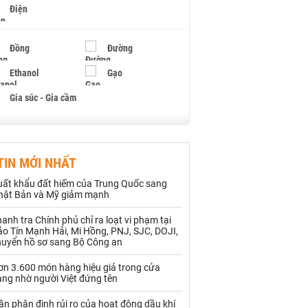
Điện
Đồng
Đường
Ethanol
Gạo
Gia súc - Gia cầm
Giấy
Gỗ
TIN MỚI NHẤT
Hạt điều
Hồ tiêu - Hạt tiêu
uất khẩu đất hiếm của Trung Quốc sang
Khí đốt
hật Bản và Mỹ giảm mạnh
anh tra Chính phủ chỉ ra loạt vi phạm tại
Kim loại khác
Mắc ca
o Tín Mạnh Hải, Mi Hồng, PNJ, SJC, DOJI,
huyển hồ sơ sang Bộ Công an
Muối
Ngũ cốc
ơn 3.600 món hàng hiệu giả trong cửa
Nhựa - Hạt nhựa
àng nhờ người Việt đứng tên
ần phân định rủi ro của hoạt động dầu khí