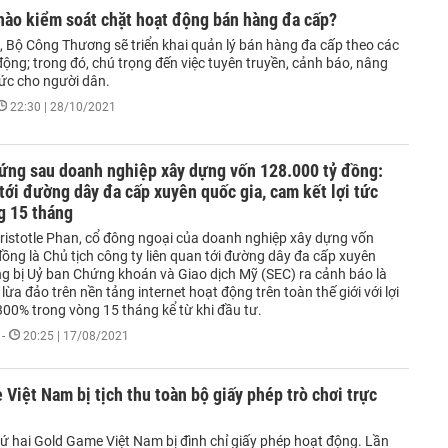
nào kiểm soát chặt hoạt động bán hàng đa cấp?
i, Bộ Công Thương sẽ triển khai quản lý bán hàng đa cấp theo các
ộng; trong đó, chú trọng đến việc tuyên truyền, cảnh báo, nâng
ức cho người dân.
22:30 | 28/10/2021
ứng sau doanh nghiệp xây dựng vốn 128.000 tỷ đồng:
tới đường dây đa cấp xuyên quốc gia, cam kết lợi tức
g 15 tháng
ristotle Phan, cổ đông ngoại của doanh nghiệp xây dựng vốn
ồng là Chủ tịch công ty liên quan tới đường dây đa cấp xuyên
ng bị Uỷ ban Chứng khoán và Giao dịch Mỹ (SEC) ra cảnh báo là
lừa đảo trên nền tảng internet hoạt động trên toàn thế giới với lợi
300% trong vòng 15 tháng kể từ khi đầu tư.
-
20:25 | 17/08/2021
Việt Nam bị tịch thu toàn bộ giấy phép trò chơi trực
hứ hai Gold Game Việt Nam bị đình chỉ giấy phép hoạt động. Lần