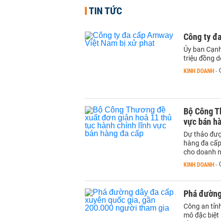
TIN TỨC
Công ty đ
Ủy ban Cạnh
triệu đồng d
KINH DOANH
-
Bộ Công Th
vực bán h
Dự thảo được
hàng đa cấp,
cho doanh n
KINH DOANH
-
Phá đường
Công an tỉn
mô đặc biệt 