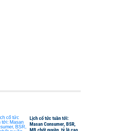
Lịch cổ tức tuần tới:
Masan Consumer, BSR,
MB chốt quyền, tỷ lệ cao