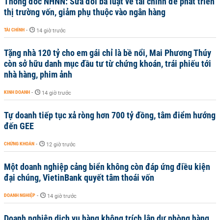
Thống đốc NHNN: Sửa đổi ba luật về tài chính để phát triển
thị trường vốn, giảm phụ thuộc vào ngân hàng
TÀI CHÍNH
-
14 giờ trước
Tặng nhà 120 tỷ cho em gái chỉ là bề nổi, Mai Phương Thúy
còn sở hữu danh mục đầu tư từ chứng khoán, trái phiếu tới
nhà hàng, phim ảnh
KINH DOANH
-
14 giờ trước
Tự doanh tiếp tục xả ròng hơn 700 tỷ đồng, tâm điểm hướng
đến GEE
CHỨNG KHOÁN
-
12 giờ trước
Một doanh nghiệp cảng biển không còn đáp ứng điều kiện
đại chúng, VietinBank quyết tâm thoái vốn
DOANH NGHIỆP
-
14 giờ trước
Doanh nghiệp dịch vụ hàng không trích lập dự phòng hàng