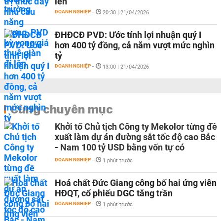
lên
DOANH NGHIỆP
-
20:30 | 21/04/2026
ĐHĐCĐ PVD: Ước tính lợi nhuận quý I
hơn 400 tỷ đồng, cả năm vượt mức nghìn
tỷ
DOANH NGHIỆP
-
13:00 | 21/04/2026
Cùng chuyên mục
Khởi tố Chủ tịch Công ty Mekolor từng đề
xuất làm dự án đường sắt tốc độ cao Bắc
- Nam 100 tỷ USD bằng vốn tự có
DOANH NGHIỆP
-
1 phút trước
Hoá chất Đức Giang công bố hai ứng viên
HĐQT, cổ phiếu DGC tăng trần
DOANH NGHIỆP
-
1 phút trước