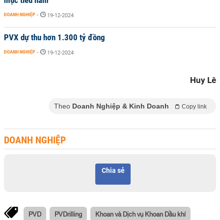
mục tiêu năm
DOANH NGHIỆP
-
19-12-2024
PVX dự thu hơn 1.300 tỷ đồng
DOANH NGHIỆP
-
19-12-2024
Huy Lê
Theo
Doanh Nghiệp & Kinh Doanh
Copy link
DOANH NGHIỆP
Chia sẻ
PVD
PVDrilling
Khoan và Dịch vụ Khoan Dầu khí