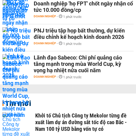
Doanh nghiệp 'họ FPT' chốt ngày nhận cổ
tức 10.000 đồng/cp
DOANH NGHIỆP
-
1 phút trước
PNJ triệu tập họp bất thường, dự kiến
điều chỉnh kế hoạch kinh doanh 2026
DOANH NGHIỆP
-
1 phút trước
Lãnh đạo Sabeco: Chi phí quảng cáo
tăng mạnh trong mùa World Cup, kỳ
vọng hạ nhiệt nửa cuối năm
DOANH NGHIỆP
-
1 phút trước
Tin mới
Khởi tố Chủ tịch Công ty Mekolor từng đề
xuất làm dự án đường sắt tốc độ cao Bắc -
Nam 100 tỷ USD bằng vốn tự có