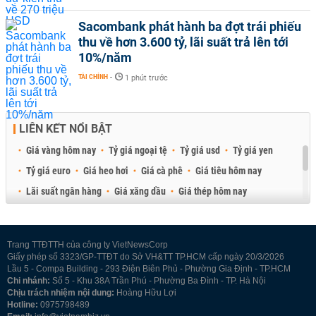
Sacombank phát hành ba đợt trái phiếu
thu về hơn 3.600 tỷ, lãi suất trả lên tới
10%/năm
TÀI CHÍNH
-
1 phút trước
LIÊN KẾT NỔI BẬT
Giá vàng hôm nay
Tỷ giá ngoại tệ
Tỷ giá usd
Tỷ giá yen
Tỷ giá euro
Giá heo hơi
Giá cà phê
Giá tiêu hôm nay
Lãi suất ngân hàng
Giá xăng dầu
Giá thép hôm nay
Giá sầu riêng
Giá thịt heo
Giá gạo
Giá cao su
Best Retail Brokers
Diễn đàn đầu tư Việt Nam 2026
Trang TTĐTTH của công ty VietNewsCorp
Giấy phép số 3323/GP-TTĐT do Sở VH&TT TP.HCM cấp ngày 20/3/2026
Lầu 5 - Compa Building - 293 Điện Biên Phủ - Phường Gia Định - TP.HCM
Chi nhánh:
Số 5 - Khu 38A Trần Phú - Phường Ba Đình - TP. Hà Nội
Chịu trách nhiệm nội dung:
Hoàng Hữu Lợi
Hotline:
0975798489