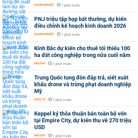
DOANH NGHIỆP
-
1 phút trước
PNJ triệu tập họp bất thường, dự kiến
điều chỉnh kế hoạch kinh doanh 2026
DOANH NGHIỆP
-
1 phút trước
Kinh Bắc dự kiến cho thuê tối thiểu 100
ha đất công nghiệp trong nửa cuối năm
NHÀ ĐẤT
-
1 phút trước
Trung Quốc tung đòn đáp trả, siết xuất
khẩu drone và trừng phạt doanh nghiệp
Mỹ
QUỐC TẾ
-
1 phút trước
Keppel ký thỏa thuận bán toàn bộ vốn
tại Empire City, dự kiến thu về 270 triệu
USD
NHÀ ĐẤT
-
1 phút trước