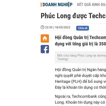
DOANH NGHIỆP
KẾT QUẢ KINH D
Phúc Long được Techc
22:30 | 18/05/2023
Chia sẻ
Hội đồng Quản trị Techcom
dụng với tổng giá trị là 3
Một cửa hàng Phúc Long tại đườn
Trường
).
Hội đồng Quản trị Ngân hà
nghị quyết phê duyệt cấp k
Heritage (PLH) để bổ sung v
Đây là khoản tín dụng có thờ
Ngoài ra, Techcombank cũng
Long. Khoản tín dụng này có 