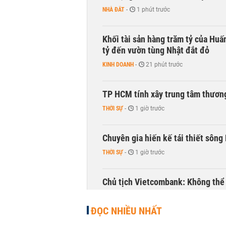
NHÀ ĐẤT
-
1 phút trước
Khối tài sản hàng trăm tỷ của Huấ
tỷ đến vườn tùng Nhật đắt đỏ
KINH DOANH
-
21 phút trước
TP HCM tính xây trung tâm thương
THỜI SỰ
-
1 giờ trước
Chuyên gia hiến kế tái thiết sông
THỜI SỰ
-
1 giờ trước
Chủ tịch Vietcombank: Không thể q
TÀI CHÍNH
-
1 giờ trước
ĐỌC NHIỀU NHẤT