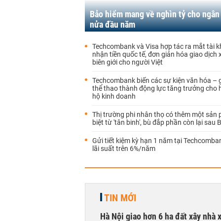
Bảo hiểm mang về nghìn tỷ cho ngân
nửa đầu năm
Techcombank và Visa hợp tác ra mắt tài 
nhận tiền quốc tế, đơn giản hóa giao dịch
biên giới cho người Việt
Techcombank biến các sự kiện văn hóa – giả
thể thao thành động lực tăng trưởng cho 
hộ kinh doanh
Thị trường phi nhân thọ có thêm một sản
biệt từ 'tân binh', bù đắp phần còn lại sau
Gửi tiết kiệm kỳ hạn 1 năm tại Techcomb
lãi suất trên 6%/năm
TIN MỚI
Hà Nội giao hơn 6 ha đất xây nhà 