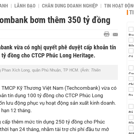
OANH
LÃNH ĐẠO
CHÂN DUNG DOANH NGHIỆP
TIN HOẠT ĐỘN
T
ombank bơm thêm 350 tỷ đồng
bank vừa có nghị quyết phê duyệt cấp khoản tín
50 tỷ đồng cho CTCP Phúc Long Heritage.
g Phan Xích Long, quận Phú Nhuận, TP HCM. (Ảnh:
Thiên
ng TMCP Kỹ Thương Việt Nam (Techcombank) vừa có
hoản tín dụng 100 tỷ đồng cho CTCP Phúc Long
ốn lưu động phục vụ hoạt động sản xuất kinh doanh.
i hạn 12 tháng.
 cấp thêm mức tín dụng 250 tỷ đồng cho Phúc
thời hạn 24 tháng, nhằm tài trợ chi phí đầu tư mở