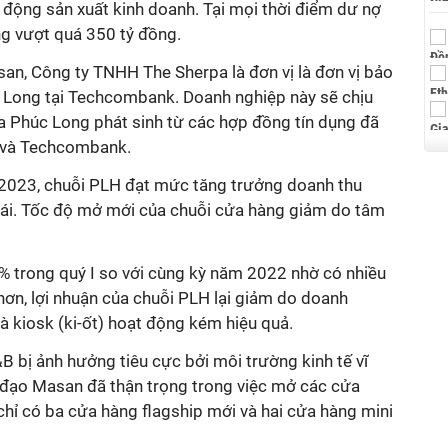
 động sản xuất kinh doanh. Tại mọi thời điểm dư nợ
g vượt quá 350 tỷ đồng.
an, Công ty TNHH The Sherpa là đơn vị là đơn vị bảo
 Long tại Techcombank. Doanh nghiệp này sẽ chịu
ủa Phúc Long phát sinh từ các hợp đồng tín dụng đã
 và Techcombank.
/2023, chuỗi PLH đạt mức tăng trưởng doanh thu
oái. Tốc độ mở mới của chuỗi cửa hàng giảm do tâm
2% trong quý I so với cùng kỳ năm 2022 nhờ có nhiều
ơn, lợi nhuận của chuỗi PLH lại giảm do doanh
à kiosk (ki-ốt) hoạt động kém hiệu quả.
B bị ảnh hưởng tiêu cực bởi môi trường kinh tế vĩ
 đạo Masan đã thận trọng trong việc mở các cửa
chỉ có ba cửa hàng flagship mới và hai cửa hàng mini