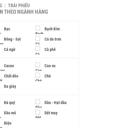
G
TRÁI PHIẾU
IN THEO NGÀNH HÀNG
Bạc
Bạch Kim
Bông - Sợi
Cá da trơn
Cá ngừ
Cà phê
Cacao
Cao su
Chất dẻo
Chè
Da giày
Đá quý
Dầu - Hạt dầu
Dầu mỏ
Dệt may
Điện