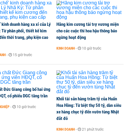
’ kinh doanh hàng xa xỉ của Lý
Hãng kim cương tài trợ vương miện
 Từ phân phối, thiết kế kim
cho các cuộc thi hoa hậu thông báo
ến thời trang, phụ kiện cao
ngừng hoạt động
KINH DOANH
-
10 giờ trước
OANH
-
15 giờ trước
ất Đức Giang công bố hai ứng
ĐQT, cổ phiếu DGC tăng trần
Khối tài sản hàng trăm tỷ của Huấn
Hoa Hồng: Từ biệt thự 50 tỷ, dàn siêu
NGHIỆP
-
10 giờ trước
xe hàng chục tỷ đến vườn tùng Nhật
đắt đỏ
KINH DOANH
-
21 phút trước