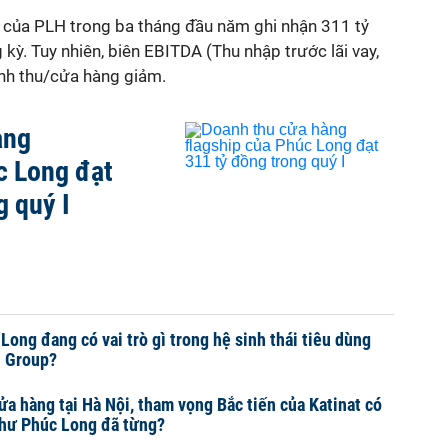
 của PLH trong ba tháng đầu năm ghi nhận 311 tỷ
kỳ. Tuy nhiên, biên EBITDA (Thu nhập trước lãi vay,
nh thu/cửa hàng giảm.
àng
c Long đạt
g quý I
ong đang có vai trò gì trong hệ sinh thái tiêu dùng
n Group?
ửa hàng tại Hà Nội, tham vọng Bắc tiến của Katinat có
như Phúc Long đã từng?