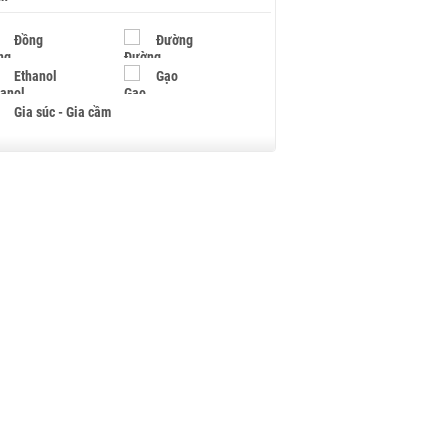
Đồng
Đường
Ethanol
Gạo
Gia súc - Gia cầm
Giấy
Gỗ
Hạt điều
Hồ tiêu - Hạt tiêu
Khí đốt
Kim loại khác
Mắc ca
Muối
Ngũ cốc
Nhựa - Hạt nhựa
Palladium
Phân bón