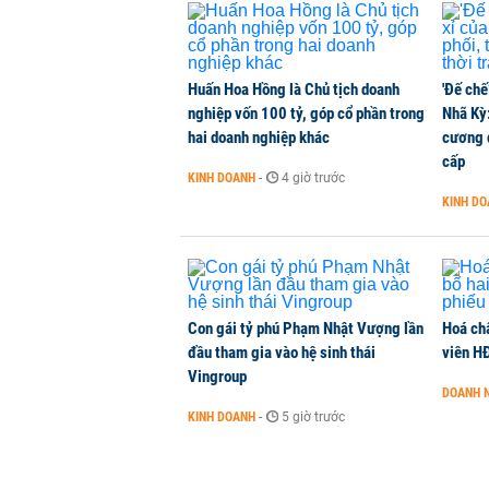
Huấn Hoa Hồng là Chủ tịch doanh
'Đế chế
nghiệp vốn 100 tỷ, góp cổ phần trong
Nhã Kỳ:
hai doanh nghiệp khác
cương đ
cấp
KINH DOANH
-
4 giờ trước
KINH D
Con gái tỷ phú Phạm Nhật Vượng lần
Hoá ch
đầu tham gia vào hệ sinh thái
viên H
Vingroup
DOANH 
KINH DOANH
-
5 giờ trước