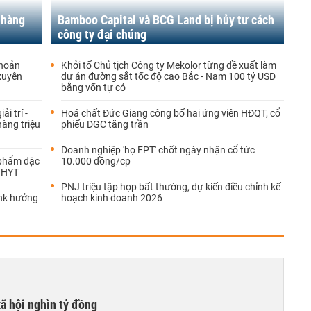
 hàng
Bamboo Capital và BCG Land bị hủy tư cách
công ty đại chúng
khoản
Khởi tố Chủ tịch Công ty Mekolor từng đề xuất làm
 xuyên
dự án đường sắt tốc độ cao Bắc - Nam 100 tỷ USD
bằng vốn tự có
i trí -
Hoá chất Đức Giang công bố hai ứng viên HĐQT, cổ
hàng triệu
phiếu DGC tăng trần
Doanh nghiệp 'họ FPT' chốt ngày nhận cổ tức
 phẩm đặc
10.000 đồng/cp
 BHYT
PNJ triệu tập họp bất thường, dự kiến điều chỉnh kế
ank hưởng
hoạch kinh doanh 2026
xã hội nghìn tỷ đồng