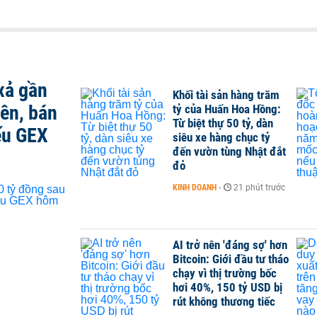
xả gần
Khối tài sản hàng trăm
iên, bán
tỷ của Huấn Hoa Hồng:
Từ biệt thự 50 tỷ, dàn
ếu GEX
siêu xe hàng chục tỷ
đến vườn tùng Nhật đắt
đỏ
KINH DOANH
-
21 phút trước
AI trở nên 'đáng sợ' hơn
Bitcoin: Giới đầu tư tháo
chạy vì thị trường bốc
hơi 40%, 150 tỷ USD bị
rút không thương tiếc