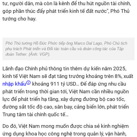
tư, người dân, mà còn là kênh để thu hút nguồn tài chính,
góp phần thúc đẩy phát triển kinh tế đất nước", Phó Thủ
tướng cho hay.
Phó Thủ tướng Hồ Đức Phớc tiếp ông Marco Dal Lago, Phó Chủ tịch
phụ trách Phát triển và Đối tác toàn cầu và đoàn công tác của Tập
đoàn Tether. (Ảnh:
VGP
).
Lãnh đạo Chính phủ thông tin thêm dự kiến năm 2025,
kinh tế Việt Nam sẽ đạt tăng trưởng khoảng trên 8%, xuất
nhập khẩu
khoảng 911 tỷ USD… Để đáp ứng nhu cầu
phát triển trong thời gian tới, Việt Nam cần nhiều nguồn
lực để phát triển hạ tầng, xây dựng đường bộ cao tốc,
đường sắt tốc độ cao, sân bay, cảng biển lớn, phát triển
Trung tâm tài chính quốc tế…
Do đó, Việt Nam mong muốn được chia sẻ kinh nghiệm
ứng dụng khoa học công nghệ trong quản lý, vận hành,