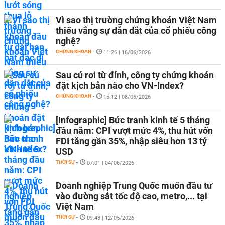
Vì sao thị trường chứng khoán Việt Nam
thiếu vắng sự dẫn dắt của cổ phiếu công
nghệ?
CHỨNG KHOÁN
-
11:26 | 16/06/2026
Sau cú rơi từ đỉnh, công ty chứng khoán
đặt kịch bản nào cho VN-Index?
CHỨNG KHOÁN
-
15:12 | 08/06/2026
[Infographic] Bức tranh kinh tế 5 tháng
đầu năm: CPI vượt mức 4%, thu hút vốn
FDI tăng gần 35%, nhập siêu hơn 13 tỷ
USD
THỜI SỰ
-
07:01 | 04/06/2026
Doanh nghiệp Trung Quốc muốn đầu tư
vào đường sắt tốc độ cao, metro,... tại
Việt Nam
THỜI SỰ
-
09:43 | 12/05/2026