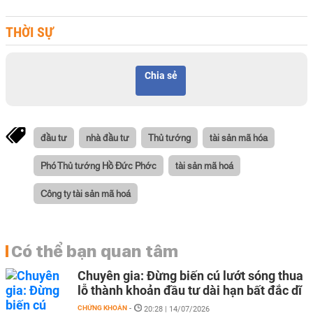
THỜI SỰ
Chia sẻ
đầu tư
nhà đầu tư
Thủ tướng
tài sản mã hóa
Phó Thủ tướng Hồ Đức Phớc
tài sản mã hoá
Công ty tài sản mã hoá
Có thể bạn quan tâm
Chuyên gia: Đừng biến cú lướt sóng thua
lỗ thành khoản đầu tư dài hạn bất đắc dĩ
CHỨNG KHOÁN
-
20:28 | 14/07/2026