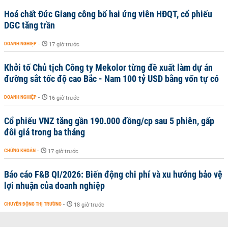
Hoá chất Đức Giang công bố hai ứng viên HĐQT, cổ phiếu
DGC tăng trần
DOANH NGHIỆP
-
17 giờ trước
Khởi tố Chủ tịch Công ty Mekolor từng đề xuất làm dự án
đường sắt tốc độ cao Bắc - Nam 100 tỷ USD bằng vốn tự có
DOANH NGHIỆP
-
16 giờ trước
Cổ phiếu VNZ tăng gần 190.000 đồng/cp sau 5 phiên, gấp
đôi giá trong ba tháng
CHỨNG KHOÁN
-
17 giờ trước
Báo cáo F&B QI/2026: Biến động chi phí và xu hướng bảo vệ
lợi nhuận của doanh nghiệp
CHUYỂN ĐỘNG THỊ TRƯỜNG
-
18 giờ trước