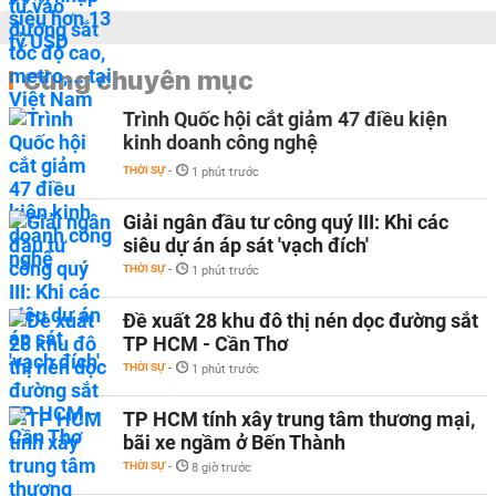
Cùng chuyên mục
Trình Quốc hội cắt giảm 47 điều kiện
kinh doanh công nghệ
THỜI SỰ
-
1 phút trước
Giải ngân đầu tư công quý III: Khi các
siêu dự án áp sát 'vạch đích'
THỜI SỰ
-
1 phút trước
Đề xuất 28 khu đô thị nén dọc đường sắt
TP HCM - Cần Thơ
THỜI SỰ
-
1 phút trước
TP HCM tính xây trung tâm thương mại,
bãi xe ngầm ở Bến Thành
THỜI SỰ
-
8 giờ trước