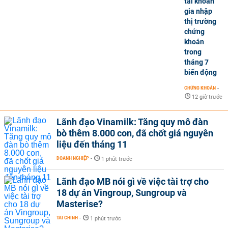
tài khoản
gia nhập
thị trường
chứng
khoán
trong
tháng 7
biến động
CHỨNG KHOÁN
-
12 giờ trước
Lãnh đạo Vinamilk: Tăng quy mô đàn
bò thêm 8.000 con, đã chốt giá nguyên
liệu đến tháng 11
DOANH NGHIỆP
-
1 phút trước
Lãnh đạo MB nói gì về việc tài trợ cho
18 dự án Vingroup, Sungroup và
Masterise?
TÀI CHÍNH
-
1 phút trước