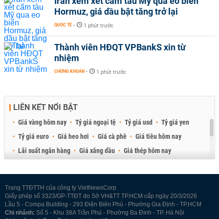
Iran xem xét cấm tàu Mỹ qua eo biển
Hormuz, giá dầu bật tăng trở lại
QUỐC TẾ
-
1 phút trước
Thành viên HĐQT VPBankS xin từ
nhiệm
CHỨNG KHOÁN
-
1 phút trước
LIÊN KẾT NỔI BẬT
Giá vàng hôm nay
Tỷ giá ngoại tệ
Tỷ giá usd
Tỷ giá yen
Tỷ giá euro
Giá heo hơi
Giá cà phê
Giá tiêu hôm nay
Lãi suất ngân hàng
Giá xăng dầu
Giá thép hôm nay
Giá sầu riêng
Giá thịt heo
Giá gạo
Giá cao su
Best Retail Brokers
Diễn đàn đầu tư Việt Nam 2026
Trang TTĐTTH của công ty VietNewsCorp
Giấy phép số 3323/GP-TTĐT do Sở VH&TT TP.HCM cấp ngày 20/3/2026
Lầu 5 - Compa Building - 293 Điện Biên Phủ - Phường Gia Định - TP.HCM
Chi nhánh:
Số 5 - Khu 38A Trần Phú - Phường Ba Đình - TP. Hà Nội